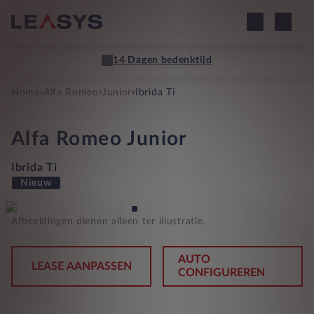
14 Dagen bedenktijd
›
›
›
Home
Alfa Romeo
Junior
Ibrida Ti
Alfa Romeo
Junior
Ibrida Ti
Nieuw
Afbeeldingen dienen alleen ter illustratie.
AUTO
LEASE AANPASSEN
CONFIGUREREN