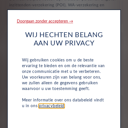
inzittenden-verzekering (POI), WA-verzekering en
uitgebreide dekking, zodat je volledig beschermd bent in
het geval van onvoorziene ongelukken.
Doorgaan zonder accepteren →
WIJ HECHTEN BELANG
AAN UW PRIVACY
Wij gebruiken cookies om u de beste
Aflevering bij jou in de buurt
ervaring te bieden en om de relevantie van
onze communicatie met u te verbeteren.
Door ons uitgebreide dealernetwerk kun je altijd je
Uw voorkeuren zijn van belang voor ons,
nieuwe auto bij jou in de buurt ophalen.
we zullen alleen de gegevens gebruiken
waarvoor u uw toestemming geeft.
Meer informatie over ons databeleid vindt
u in ons
privacybeleid
.