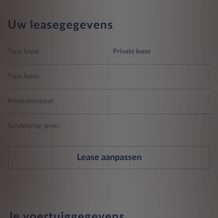
Uw leasegegevens
Type lease:
Private lease
Type lease:
Kilometerstand:
Schadevrije jaren:
Lease aanpassen
Je voertuiggegevens