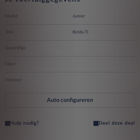
Model:
Junior
Trim:
Ibrida Ti
Aandrijflijn:
Kleur:
Interieur:
Auto configureren
Hulp nodig?
Deel deze deal