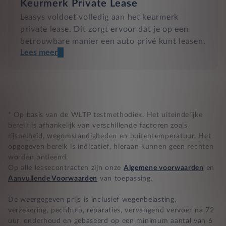
Keurmerk Private Lease
Leasys voldoet volledig aan het keurmerk
private lease. Dit zorgt ervoor dat je op een
betrouwbare manier een auto privé kunt leasen.
Lees meer
Een transparant contract
Compleet product zonder verrassingen
Nooit te hoge financiële lasten
* Op basis van de WLTP testmethodiek. Het uiteindelijke
bereik is afhankelijk van verschillende factoren zoals
rijsnelheid, wegomstandigheden en buitentemperatuur. Het
BB 14 dagen bedenktijd
opgegeven bereik is indicatief, hieraan kunnen geen rechten
worden ontleend.
Zekerheid bij klachten
Op alle leasecontracten zijn onze
Algemene voorwaarden
en
Aanvullende Voorwaarden
van toepassing.
De weergegeven prijs is inclusief wegenbelasting,
verzekering, pechhulp, reparaties, vervangend vervoer na 72
uur, onderhoud en gebaseerd op een minimum aantal van 6