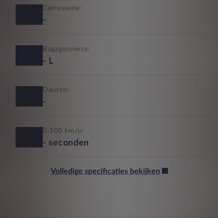
Carrosserie:
-
Bagageruimte:
-
L
Deuren:
-
0-100 km/u:
-
seconden
Volledige specificaties bekijken