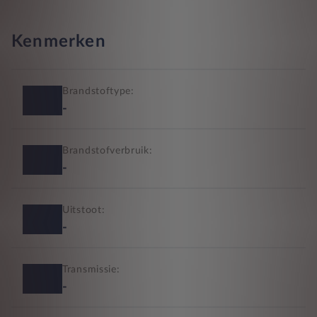
Kenmerken
Brandstoftype:
-
Brandstofverbruik:
-
Uitstoot:
-
Transmissie:
-