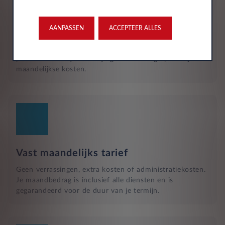
Reparatie en hulp langs de weg
Naast het reguliere onderhoud, zijn kleine reparaties aan
glas of vervangende banden ook inbegrepen in je
AANPASSEN
ACCEPTEER ALLES
maandelijkse kosten en wordt dit geregeld met een
garage bij jou in de buurt. Hulp bij pech en technische
problemen met je auto zijn gewoon inbegrepen in je
maandelijkse kosten.
Vast maandelijks tarief
Geen verrassingen, extra kosten of administratiekosten.
Je maandbedrag is inclusief alle diensten en is
gegarandeerd voor de duur van je termijn.