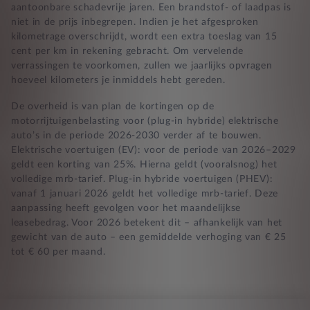
aantoonbare schadevrije jaren. Een brandstof- of laadpas is
niet in de prijs inbegrepen. Indien je het afgesproken
kilometrage overschrijdt, wordt een extra toeslag van 15
cent per km in rekening gebracht. Om vervelende
verrassingen te voorkomen, zullen we jaarlijks opvragen
hoeveel kilometers je inmiddels hebt gereden.
De overheid is van plan de kortingen op de
motorrijtuigenbelasting voor (plug-in hybride) elektrische
auto’s in de periode 2026-2030 verder af te bouwen.
Elektrische voertuigen (EV): voor de periode van 2026–2029
geldt een korting van 25%. Hierna geldt (vooralsnog) het
volledige mrb-tarief. Plug-in hybride voertuigen (PHEV):
vanaf 1 januari 2026 geldt het volledige mrb-tarief. Deze
aanpassing heeft gevolgen voor het maandelijkse
leasebedrag. Voor 2026 betekent dit – afhankelijk van het
gewicht van de auto – een gemiddelde verhoging van € 25
tot € 60 per maand.