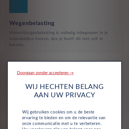
Wegenbelasting
Motorrijtuigenbelasting is volledig inbegrepen in je
maandelijkse kosten, dus je hoeft dit niet zelf te
betalen.
Doorgaan zonder accepteren →
WIJ HECHTEN BELANG
Verzekering
AAN UW PRIVACY
De maandelijkse kosten zijn inclusief personen ongeval
inzittenden-verzekering (POI), WA-verzekering en
Wij gebruiken cookies om u de beste
uitgebreide dekking, zodat je volledig beschermd bent in
ervaring te bieden en om de relevantie van
het geval van onvoorziene ongelukken.
onze communicatie met u te verbeteren.