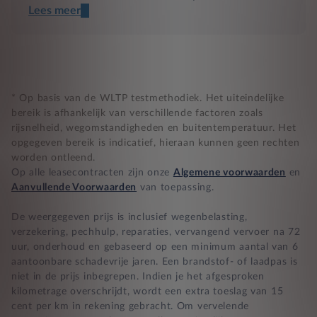
Lees meer
Een transparant contract
Compleet product zonder verrassingen
Nooit te hoge financiële lasten
* Op basis van de WLTP testmethodiek. Het uiteindelijke
bereik is afhankelijk van verschillende factoren zoals
rijsnelheid, wegomstandigheden en buitentemperatuur. Het
BB 14 dagen bedenktijd
opgegeven bereik is indicatief, hieraan kunnen geen rechten
worden ontleend.
Zekerheid bij klachten
Op alle leasecontracten zijn onze
Algemene voorwaarden
en
Aanvullende Voorwaarden
van toepassing.
De weergegeven prijs is inclusief wegenbelasting,
verzekering, pechhulp, reparaties, vervangend vervoer na 72
uur, onderhoud en gebaseerd op een minimum aantal van 6
aantoonbare schadevrije jaren. Een brandstof- of laadpas is
niet in de prijs inbegrepen. Indien je het afgesproken
kilometrage overschrijdt, wordt een extra toeslag van 15
cent per km in rekening gebracht. Om vervelende