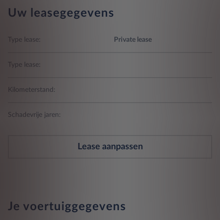
Uw leasegegevens
Type lease:
Private lease
Type lease:
Kilometerstand:
Schadevrije jaren:
Lease aanpassen
Je voertuiggegevens