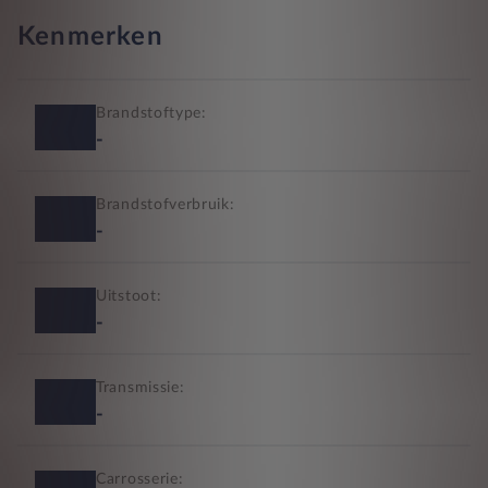
Kenmerken
Brandstoftype:
-
Brandstofverbruik:
-
Uitstoot:
-
Transmissie:
-
Carrosserie: