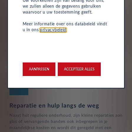
Uw voorkeuren zijn van belang voor ons,
we zullen alleen de gegevens gebruiken
waarvoor u uw toestemming geeft.
Meer informatie over ons databeleid vindt
u in ons
privacybeleid
.
Aflevering bij jou in de buurt
Door ons uitgebreide dealernetwerk kun je altijd je
nieuwe auto bij jou in de buurt ophalen.
AANPASSEN
ACCEPTEER ALLES
Reparatie en hulp langs de weg
Naast het reguliere onderhoud, zijn kleine reparaties aan
glas of vervangende banden ook inbegrepen in je
maandelijkse kosten en wordt dit geregeld met een