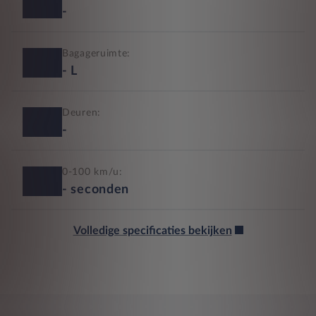
-
Bagageruimte:
-
L
Deuren:
-
0-100 km/u:
-
seconden
Volledige specificaties bekijken