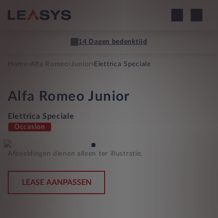
14 Dagen bedenktijd
›
›
›
Home
Alfa Romeo
Junior
Elettrica Speciale
Alfa Romeo
Junior
Elettrica Speciale
Occasion
Afbeeldingen dienen alleen ter illustratie.
LEASE AANPASSEN