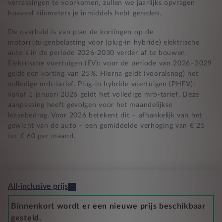
verrassingen te voorkomen, zullen we jaarlijks opvragen
hoeveel kilometers je inmiddels hebt gereden.
De overheid is van plan de kortingen op de
motorrijtuigenbelasting voor (plug-in hybride) elektrische
auto’s in de periode 2026-2030 verder af te bouwen.
Elektrische voertuigen (EV): voor de periode van 2026–2029
geldt een korting van 25%. Hierna geldt (vooralsnog) het
volledige mrb-tarief. Plug-in hybride voertuigen (PHEV):
vanaf 1 januari 2026 geldt het volledige mrb-tarief. Deze
aanpassing heeft gevolgen voor het maandelijkse
leasebedrag. Voor 2026 betekent dit – afhankelijk van het
gewicht van de auto – een gemiddelde verhoging van € 25
tot € 60 per maand.
All-inclusive prijs
Binnenkort wordt er een nieuwe prijs beschikbaar
gesteld.