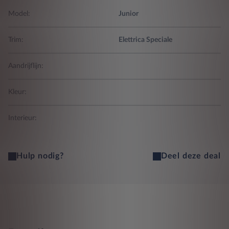
Model:
Junior
Trim:
Elettrica Speciale
Aandrijflijn:
Kleur:
Interieur:
Hulp nodig?
Deel deze deal