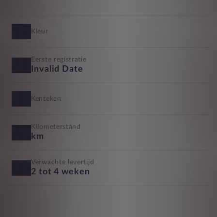
Kleur
Eerste registratie
Invalid Date
Kenteken
Kilometerstand
km
Verwachte levertijd
2 tot 4 weken