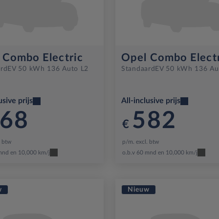
 Combo Electric
Opel Combo Elect
rd
EV 50 kWh 136 Auto L2
Standaard
EV 50 kWh 136 Au
usive prijs
All-inclusive prijs
68
582
€
. btw
p/m. excl. btw
mnd en 10,000 km/j
o.b.v 60 mnd en 10,000 km/j
w
Nieuw