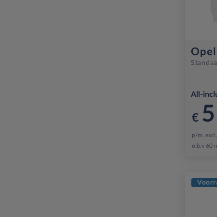
Opel
Standaa
All-incl
5
€
p/m. excl
o.b.v 60 
Voorr