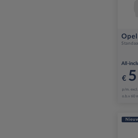
Opel
Standaa
All-incl
5
€
p/m. excl
o.b.v 60 
Nieu