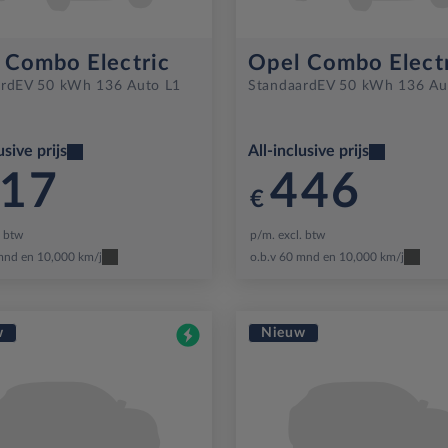
 Combo Electric
Opel Combo Elect
rd
EV 50 kWh 136 Auto L1
Standaard
EV 50 kWh 136 Au
usive prijs
All-inclusive prijs
17
446
€
. btw
p/m. excl. btw
mnd en 10,000 km/j
o.b.v 60 mnd en 10,000 km/j
w
Nieuw