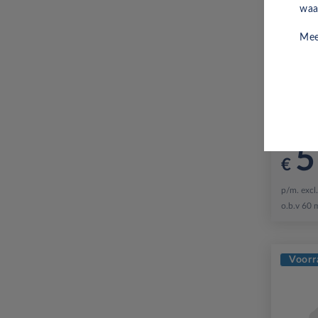
waa
Mee
Opel
Standaa
All-incl
5
€
p/m. excl
o.b.v 60 
Voorr