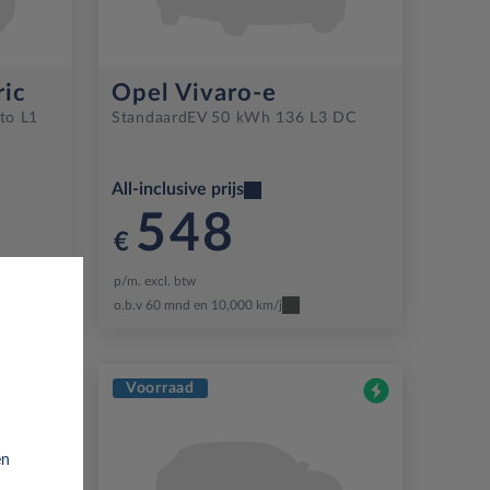
ric
Opel Vivaro-e
to L1
Standaard
EV 50 kWh 136 L3 DC
All-inclusive prijs
548
€
p/m. excl. btw
o.b.v 60 mnd en 10,000 km/j
Voorraad
en