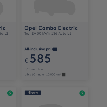
ric
Opel Combo Electric
to L2
Tech
EV 50 kWh 136 Auto L1
All-inclusive prijs
585
€
p/m. excl. btw
o.b.v 60 mnd en 10,000 km/j
Nieuw