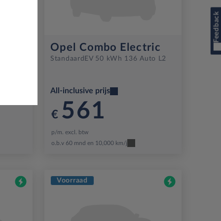
Feedback
ric
Opel Combo Electric
to L1
Standaard
EV 50 kWh 136 Auto L2
All-inclusive prijs
561
€
p/m. excl. btw
o.b.v 60 mnd en 10,000 km/j
Voorraad