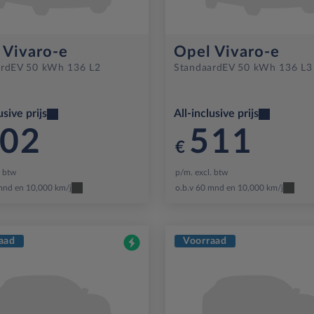
 Vivaro-e
Opel Vivaro-e
rd
EV 50 kWh 136 L2
Standaard
EV 50 kWh 136 L3
usive prijs
All-inclusive prijs
02
511
€
. btw
p/m. excl. btw
mnd en 10,000 km/j
o.b.v 60 mnd en 10,000 km/j
aad
Voorraad