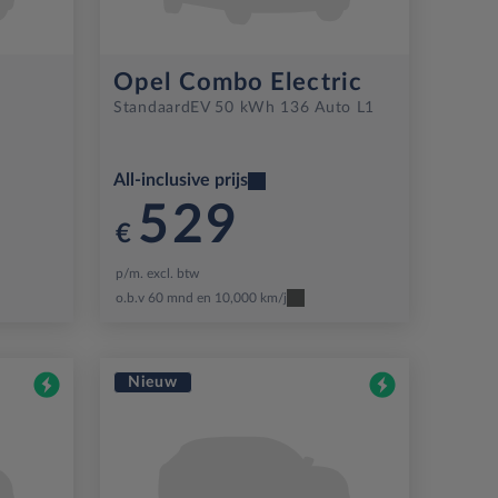
Opel Combo Electric
Standaard
EV 50 kWh 136 Auto L1
All-inclusive prijs
529
€
p/m. excl. btw
o.b.v 60 mnd en 10,000 km/j
Nieuw