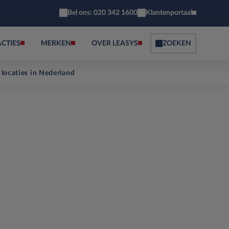
Bel ons: 020 342 1600
Klantenportaal
ACTIES
MERKEN
OVER LEASYS
ZOEKEN
 locaties in Nederland