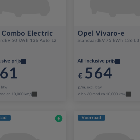
 Combo Electric
Opel Vivaro-e
rd
EV 50 kWh 136 Auto L2
Standaard
EV 75 kWh 136 L3
usive prijs
All-inclusive prijs
61
564
€
. btw
p/m. excl. btw
mnd en 10,000 km/j
o.b.v 60 mnd en 10,000 km/j
aad
Voorraad