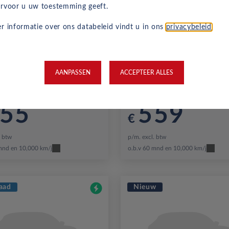
rvoor u uw toestemming geeft.
r informatie over ons databeleid vindt u in ons
privacybeleid
.
 Vivaro-e
Opel Combo Elect
rd
EV 75 kWh 136 L2
Standaard
EV 50 kWh 136 Au
AANPASSEN
ACCEPTEER ALLES
usive prijs
All-inclusive prijs
55
559
€
. btw
p/m. excl. btw
mnd en 10,000 km/j
o.b.v 60 mnd en 10,000 km/j
aad
Nieuw