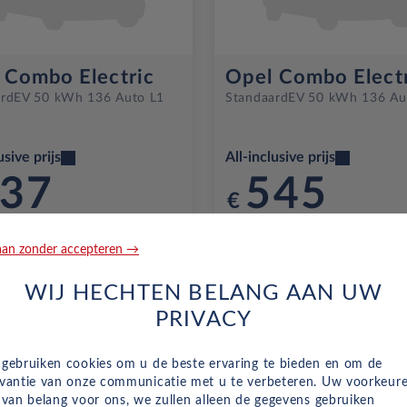
 Combo Electric
Opel Combo Elect
rd
EV 50 kWh 136 Auto L1
Standaard
EV 50 kWh 136 Au
usive prijs
All-inclusive prijs
37
545
€
. btw
p/m. excl. btw
an zonder accepteren →
mnd en 10,000 km/j
o.b.v 60 mnd en 10,000 km/j
WIJ HECHTEN BELANG AAN UW
PRIVACY
w
Voorraad
 gebruiken cookies om u de beste ervaring te bieden en om de
evantie van onze communicatie met u te verbeteren. Uw voorkeur
n van belang voor ons, we zullen alleen de gegevens gebruiken