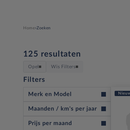
›
Home
Zoeken
125 resultaten
Opel
Wis Filters
Filters
Nieu
Merk en Model
Maanden / km's per jaar
Merk
Prijs per maand
Leasetermijn (maanden)