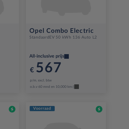
Opel Combo Electric
Standaard
EV 50 kWh 136 Auto L2
All-inclusive prijs
567
€
p/m. excl. btw
o.b.v 60 mnd en 10,000 km/j
Voorraad