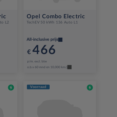
ric
Opel Combo Electric
to L2
Tech
EV 50 kWh 136 Auto L1
All-inclusive prijs
466
€
p/m. excl. btw
o.b.v 60 mnd en 10,000 km/j
Voorraad