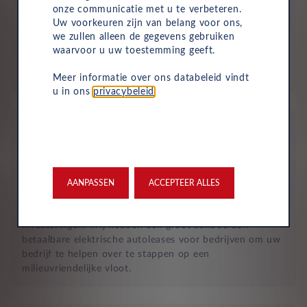
Geen investering of aanbetaling nodig
onze communicatie met u te verbeteren.
Uw voorkeuren zijn van belang voor ons,
Bij zakelijke lease is de leasemaatschappij eigenaar van
we zullen alleen de gegevens gebruiken
de auto en betaalt u een vast maandbedrag. Hierdoor
waarvoor u uw toestemming geeft.
loopt uw bedrijf geen waarderisico en krijgt u niet te
maken met onverwachte rekeningen.
Meer informatie over ons databeleid vindt
u in ons
privacybeleid
.
AANPASSEN
ACCEPTEER ALLES
Duurzaam en risicoloos
Verlaag de CO2-voetafdruk van uw bedrijf zonder grote
investeringen. Wij hebben een groot aanbod aan
betaalbare elektrische autoleases voor bedrijven om uw
bedrijf te helpen over te stappen op een
milieuvriendelijke vloot.