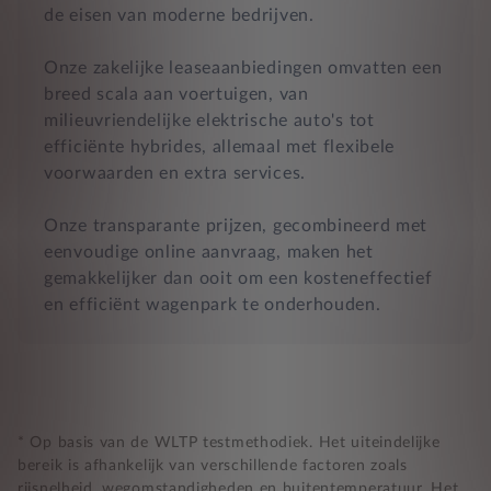
de eisen van moderne bedrijven.
Onze zakelijke leaseaanbiedingen omvatten een
breed scala aan voertuigen, van
milieuvriendelijke elektrische auto's tot
efficiënte hybrides, allemaal met flexibele
voorwaarden en extra services.
Onze transparante prijzen, gecombineerd met
eenvoudige online aanvraag, maken het
gemakkelijker dan ooit om een kosteneffectief
en efficiënt wagenpark te onderhouden.
* Op basis van de WLTP testmethodiek. Het uiteindelijke
bereik is afhankelijk van verschillende factoren zoals
rijsnelheid, wegomstandigheden en buitentemperatuur. Het