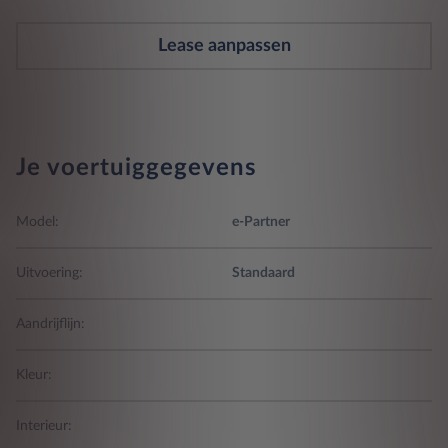
Lease aanpassen
Je voertuiggegevens
Model:
e-Partner
Uitvoering:
Standaard
Aandrijflijn:
Kleur:
Interieur: