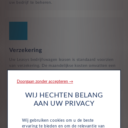
uw bedrijf te beheren.
Verzekering
Uw Leasys bedrijfswagen leasen is standaard voorzien
van verzekering. De maandelijkse kosten omvatten een
inzittendenschadeverzekering, een WA-verzekering en
een uitgebreide dekking, zodat u volledig beschermd
Doorgaan zonder accepteren →
bent in het geval van onvoorziene ongelukken.
WIJ HECHTEN BELANG
AAN UW PRIVACY
Wij gebruiken cookies om u de beste
ervaring te bieden en om de relevantie van