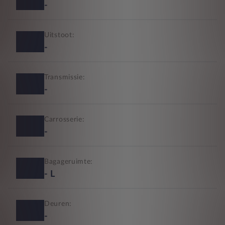
-
Uitstoot:
-
Transmissie:
-
Carrosserie:
-
Bagageruimte:
-
L
Deuren:
-