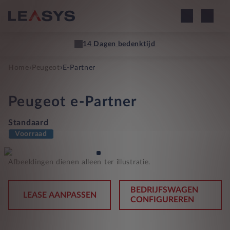
14 Dagen bedenktijd
›
›
Home
Peugeot
E-Partner
Peugeot
e-Partner
Standaard
Voorraad
Afbeeldingen dienen alleen ter illustratie.
BEDRIJFSWAGEN
LEASE AANPASSEN
CONFIGUREREN