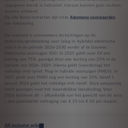
opgegeven bereik is indicatief, hieraan kunnen geen rechten
worden ontleend.
Op alle leasecontracten zijn onze
Algemene voorwaarden
van toepassing.
De overheid is voornemens de kortingen op de
motorrijtuigenbelasting voor (plug-in hybride) elektrische
auto’s in de periode 2026-2030 verder af te bouwen.
Elektrische voertuigen (EV): In 2025 geldt voor EV een
korting van 75%, gevolgd door een korting van 25% in de
periode van 2026–2029. Hierna geldt (vooralsnog) het
volledige mrb-tarief. Plug-in hybride voertuigen (PHEV): In
2025 geldt voor PHEV nog een korting van 25%. Vanaf 1
januari 2026 geldt het volledige mrb-tarief. Deze aanpassing
heeft gevolgen voor het maandelijkse leasebedrag. Voor
2026 betekent dit – afhankelijk van het gewicht van de auto
– een gemiddelde verhoging van € 25 tot € 60 per maand.
All-inclusive prijs