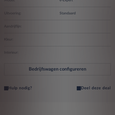
Model:
e-Expert
Uitvoering:
Standaard
Aandrijflijn:
Kleur:
Interieur:
Bedrijfswagen configureren
Hulp nodig?
Deel deze deal