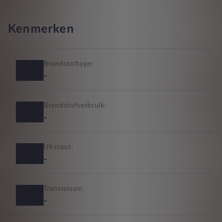
Kenmerken
Brandstoftype:
-
Brandstofverbruik:
-
Uitstoot:
-
Transmissie:
-