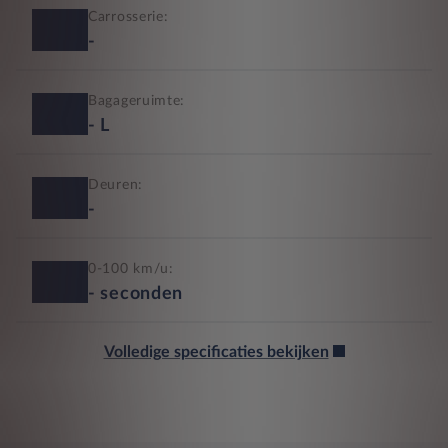
Carrosserie:
-
Bagageruimte:
-
L
Deuren:
-
0-100 km/u:
-
seconden
Volledige specificaties bekijken