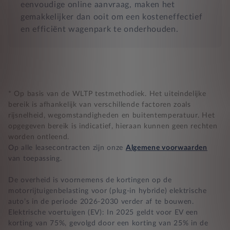
eenvoudige online aanvraag, maken het
gemakkelijker dan ooit om een kosteneffectief
en efficiënt wagenpark te onderhouden.
* Op basis van de WLTP testmethodiek. Het uiteindelijke
bereik is afhankelijk van verschillende factoren zoals
rijsnelheid, wegomstandigheden en buitentemperatuur. Het
opgegeven bereik is indicatief, hieraan kunnen geen rechten
worden ontleend.
Op alle leasecontracten zijn onze
Algemene voorwaarden
van toepassing.
De overheid is voornemens de kortingen op de
motorrijtuigenbelasting voor (plug-in hybride) elektrische
auto’s in de periode 2026-2030 verder af te bouwen.
Elektrische voertuigen (EV): In 2025 geldt voor EV een
korting van 75%, gevolgd door een korting van 25% in de