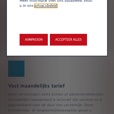
Meer informatie over ons databeleid vindt
u in ons
privacybeleid
.
Duurzaam en risicoloos
Verlaag de CO2-voetafdruk van uw bedrijf zonder grote
investeringen. Wij hebben een groot aanbod aan
betaalbare elektrische autoleases voor bedrijven om uw
bedrijf te helpen over te stappen op een
AANPASSEN
ACCEPTEER ALLES
milieuvriendelijke vloot.
Vast maandelijks tarief
Geen verrassingen, extra kosten of administratiekosten.
Uw zakelijke leaseaanbod is inclusief alle services en is
gegarandeerd voor de duur van uw termijn. Onze
kortetermijn- of langetermijnleaseopties geven u