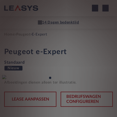
14 Dagen bedenktijd
›
›
Home
Peugeot
E-Expert
Peugeot
e-Expert
Standaard
Nieuw
Afbeeldingen dienen alleen ter illustratie.
BEDRIJFSWAGEN
LEASE AANPASSEN
CONFIGUREREN