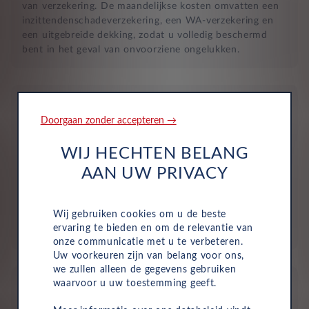
van verzekering. De maandelijkse kosten omvatten een
inzittendenschadeverzekering, een WA-verzekering en
een uitgebreide dekking, zodat u volledig beschermd
bent in het geval van onvoorziene ongelukken.
Doorgaan zonder accepteren →
WIJ HECHTEN BELANG
Geen investering of aanbetaling nodig
AAN UW PRIVACY
Bij zakelijke lease is de leasemaatschappij eigenaar van
de auto en betaalt u een vast maandbedrag. Hierdoor
Wij gebruiken cookies om u de beste
loopt uw bedrijf geen waarderisico en krijgt u niet te
ervaring te bieden en om de relevantie van
maken met onverwachte rekeningen.
onze communicatie met u te verbeteren.
Uw voorkeuren zijn van belang voor ons,
we zullen alleen de gegevens gebruiken
waarvoor u uw toestemming geeft.