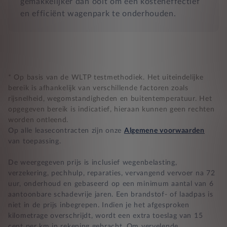
gemakkelijker dan ooit om een kosteneffectief
en efficiënt wagenpark te onderhouden.
* Op basis van de WLTP testmethodiek. Het uiteindelijke
bereik is afhankelijk van verschillende factoren zoals
rijsnelheid, wegomstandigheden en buitentemperatuur. Het
opgegeven bereik is indicatief, hieraan kunnen geen rechten
worden ontleend.
Op alle leasecontracten zijn onze
Algemene voorwaarden
van toepassing.
De weergegeven prijs is inclusief wegenbelasting,
verzekering, pechhulp, reparaties, vervangend vervoer na 72
uur, onderhoud en gebaseerd op een minimum aantal van 6
aantoonbare schadevrije jaren. Een brandstof- of laadpas is
niet in de prijs inbegrepen. Indien je het afgesproken
kilometrage overschrijdt, wordt een extra toeslag van 15
cent per km in rekening gebracht. Om vervelende