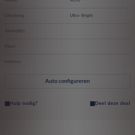
Model:
XC90
Uitvoering:
Ultra- Bright
Aandrijflijn:
Kleur:
Interieur:
Auto configureren
Hulp nodig?
Deel deze deal