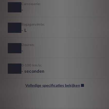
Carrosserie:
-
Bagageruimte:
-
L
Deuren:
-
0-100 km/u:
-
seconden
Volledige specificaties bekijken