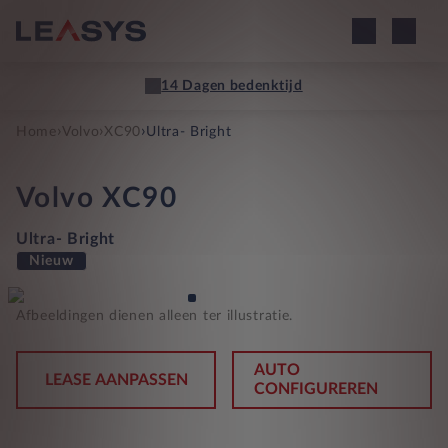
14 Dagen bedenktijd
›
›
›
Home
Volvo
XC90
Ultra- Bright
Volvo
XC90
Ultra- Bright
Nieuw
Afbeeldingen dienen alleen ter illustratie.
AUTO
LEASE AANPASSEN
CONFIGUREREN