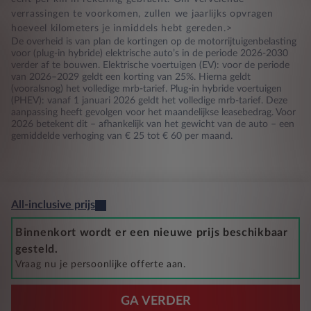
verrassingen te voorkomen, zullen we jaarlijks opvragen
hoeveel kilometers je inmiddels hebt gereden.>
De overheid is van plan de kortingen op de motorrijtuigenbelasting
voor (plug-in hybride) elektrische auto’s in de periode 2026-2030
verder af te bouwen. Elektrische voertuigen (EV): voor de periode
van 2026–2029 geldt een korting van 25%. Hierna geldt
(vooralsnog) het volledige mrb-tarief. Plug-in hybride voertuigen
(PHEV): vanaf 1 januari 2026 geldt het volledige mrb-tarief. Deze
aanpassing heeft gevolgen voor het maandelijkse leasebedrag. Voor
2026 betekent dit – afhankelijk van het gewicht van de auto – een
gemiddelde verhoging van € 25 tot € 60 per maand.
All-inclusive prijs
Binnenkort wordt er een nieuwe prijs beschikbaar
gesteld.
Vraag nu je persoonlijke offerte aan.
GA VERDER