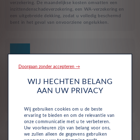
verzekering. De maandelijkse kosten omvatten een
inzittendenschadeverzekering, een WA-verzekering en
een uitgebreide dekking, zodat u volledig beschermd
bent in het geval van onvoorziene ongelukken.
Doorgaan zonder accepteren →
Geen investering of aanbetaling nodig
WIJ HECHTEN BELANG
Bij zakelijke lease is de leasemaatschappij eigenaar van
AAN UW PRIVACY
de auto en betaalt u een vast maandbedrag. Hierdoor
loopt uw bedrijf geen waarderisico en krijgt u niet te
maken met onverwachte rekeningen.
Wij gebruiken cookies om u de beste
ervaring te bieden en om de relevantie van
onze communicatie met u te verbeteren.
Uw voorkeuren zijn van belang voor ons,
we zullen alleen de gegevens gebruiken