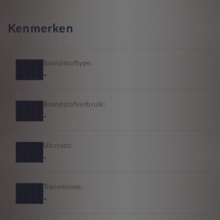
Kenmerken
Brandstoftype:
-
Brandstofverbruik:
-
Uitstoot:
-
Transmissie:
-