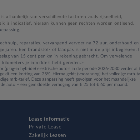
s afhankelijk van verschillende factoren zoals rijsnelheid,
 is indicatief, hieraan kunnen geen rechten worden ontleend.
epassing.
 pechhulp, reparaties, vervangend vervoer na 72 uur, onderhoud en
jaren. Een brandstof- of laadpas is niet in de prijs inbegrepen. 
oeslag van 15 cent per km in rekening gebracht. Om vervelende
l kilometers je inmiddels hebt gereden.>
r (plug-in hybride) elektrische auto’s in de periode 2026-2030 verder af 
ldt een korting van 25%. Hierna geldt (vooralsnog) het volledige mrb-tar
ledige mrb-tarief. Deze aanpassing heeft gevolgen voor het maandelijkse
n de auto – een gemiddelde verhoging van € 25 tot € 60 per maand.
Lease informatie
Private Lease
Zakelijk Leasen