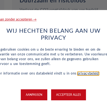
Duurzaam en risicoloos
Verlaag de CO2-voetafdruk van uw bedrijf
zonder grote investeringen. Wij hebben een gr
an zonder accepteren →
aanbod aan betaalbare elektrische autoleases
voor bedrijven om uw bedrijf te helpen over te
WIJ HECHTEN BELANG AAN UW
stappen op een milieuvriendelijke vloot.
PRIVACY
 gebruiken cookies om u de beste ervaring te bieden en om de
evantie van onze communicatie met u te verbeteren. Uw voorkeur
n van belang voor ons, we zullen alleen de gegevens gebruiken
rvoor u uw toestemming geeft.
r informatie over ons databeleid vindt u in ons
privacybeleid
.
Nieuwe en voorraad auto's
AANPASSEN
ACCEPTEER ALLES
beschikbaar