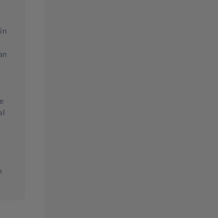
in
an
ke
al
n