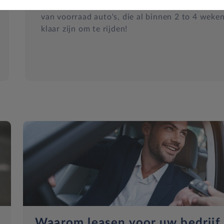
Snel een auto nodig? Kies uit ons grote aanbod
van voorraad auto's, die al binnen 2 to 4 weke
klaar zijn om te rijden!
Waarom leasen voor uw bedrijf