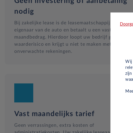
Geen investering of aanbetaling
nodig
Bij zakelijke lease is de leasemaatschappij
Doorga
eigenaar van de auto en betaalt u een vast
maandbedrag. Hierdoor loopt uw bedrijf geen
waarderisico en krijgt u niet te maken met
onverwachte rekeningen.
Wij
rel
zij
waa
Mee
Vast maandelijks tarief
Geen verrassingen, extra kosten of
administratiekosten. Uw zakelijke leaseaanbod is