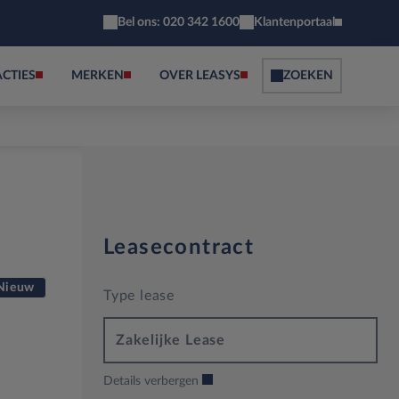
Bel ons: 020 342 1600
Klantenportaal
ACTIES
MERKEN
OVER LEASYS
ZOEKEN
Leasecontract
Nieuw
Type lease
Zakelijke Lease
Details verbergen