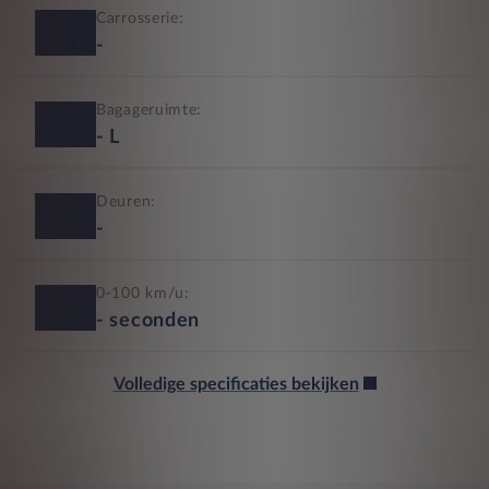
Carrosserie:
-
Bagageruimte:
-
L
Deuren:
-
0-100 km/u:
-
seconden
Volledige specificaties bekijken