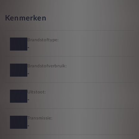
Kenmerken
Brandstoftype:
-
Brandstofverbruik:
-
Uitstoot:
-
Transmissie:
-