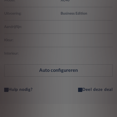
Model:
XC40
Uitvoering:
Business Edition
Aandrijflijn:
Kleur:
Interieur:
Auto configureren
Hulp nodig?
Deel deze deal