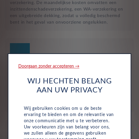
verzekering. De maandelijkse kosten omvatten een
inzittendenschadeverzekering, een WA-verzekering en
een uitgebreide dekking, zodat u volledig beschermd
bent in het geval van onvoorziene ongelukken.
Doorgaan zonder accepteren →
Geen investering of aanbetaling nodig
WIJ HECHTEN BELANG
Bij zakelijke lease is de leasemaatschappij eigenaar van
AAN UW PRIVACY
de auto en betaalt u een vast maandbedrag. Hierdoor
loopt uw bedrijf geen waarderisico en krijgt u niet te
maken met onverwachte rekeningen.
Wij gebruiken cookies om u de beste
ervaring te bieden en om de relevantie van
onze communicatie met u te verbeteren.
Uw voorkeuren zijn van belang voor ons,
we zullen alleen de gegevens gebruiken