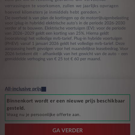
verrassingen te voorkomen, zullen we jaarlijks opvragen
hoeveel kilometers je inmiddels hebt gereden.>
De overheid is van plan de kortingen op de motorrijtuigenbelasting
voor (plug-in hybride) elektrische auto’s in de periode 2026-2030
verder af te bouwen. Elektrische voertuigen (EV): voor de periode
van 2026–2029 geldt een korting van 25%. Hierna geldt
(vooralsnog) het volledige mrb-tarief. Plug-in hybride voertuigen
(PHEV): vanaf 1 januari 2026 geldt het volledige mrb-tarief. Deze
aanpassing heeft gevolgen voor het maandelijkse leasebedrag. Voor
2026 betekent dit – afhankelijk van het gewicht van de auto – een
gemiddelde verhoging van € 25 tot € 60 per maand.
All-inclusive prijs
Binnenkort wordt er een nieuwe prijs beschikbaar
gesteld.
Vraag nu je persoonlijke offerte aan.
GA VERDER