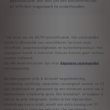
gemakkelijker dan ooit om een kosteneffectief
en efficiënt wagenpark te onderhouden.
* Op basis van de WLTP testmethodiek. Het uiteindelijke
bereik is afhankelijk van verschillende factoren zoals
rijsnelheid, wegomstandigheden en buitentemperatuur. Het
opgegeven bereik is indicatief, hieraan kunnen geen rechten
worden ontleend.
Op alle leasecontracten zijn onze
Algemene voorwaarden
van toepassing.
De weergegeven prijs is inclusief wegenbelasting,
verzekering, pechhulp, reparaties, vervangend vervoer na 72
uur, onderhoud en gebaseerd op een minimum aantal van 6
aantoonbare schadevrije jaren. Een brandstof- of laadpas is
niet in de prijs inbegrepen. Indien je het afgesproken
kilometrage overschrijdt, wordt een extra toeslag van 15
cent per km in rekening gebracht. Om vervelende