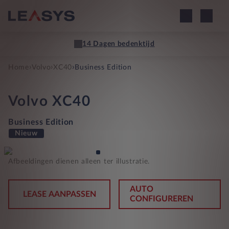
14 Dagen bedenktijd
›
›
›
Home
Volvo
XC40
Business Edition
Volvo
XC40
Business Edition
Nieuw
Afbeeldingen dienen alleen ter illustratie.
AUTO
LEASE AANPASSEN
CONFIGUREREN