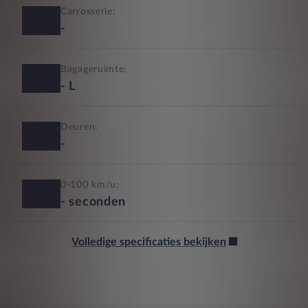
Carrosserie:
-
Bagageruimte:
-
L
Deuren:
-
0-100 km/u:
-
seconden
Volledige specificaties bekijken