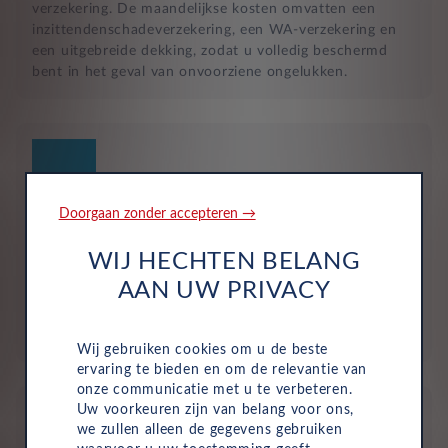
verzekering. De maandelijkse kosten omvatten een
inzittendenschadeverzekering, een WA-verzekering en
een uitgebreide dekking, zodat u volledig beschermd
bent in het geval van onvoorziene ongelukken.
Doorgaan zonder accepteren →
Geen investering of aanbetaling nodig
WIJ HECHTEN BELANG
Bij zakelijke lease is de leasemaatschappij eigenaar van
AAN UW PRIVACY
de auto en betaalt u een vast maandbedrag. Hierdoor
loopt uw bedrijf geen waarderisico en krijgt u niet te
maken met onverwachte rekeningen.
Wij gebruiken cookies om u de beste
ervaring te bieden en om de relevantie van
onze communicatie met u te verbeteren.
Uw voorkeuren zijn van belang voor ons,
we zullen alleen de gegevens gebruiken