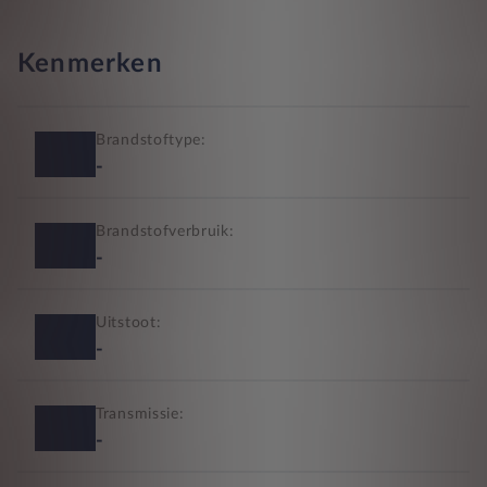
Kenmerken
Brandstoftype:
-
Brandstofverbruik:
-
Uitstoot:
-
Transmissie:
-