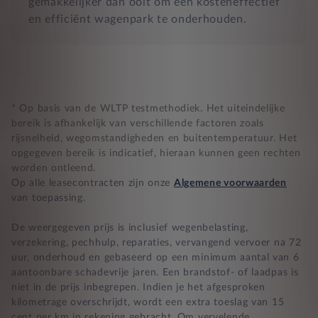
gemakkelijker dan ooit om een kosteneffectief
en efficiënt wagenpark te onderhouden.
* Op basis van de WLTP testmethodiek. Het uiteindelijke
bereik is afhankelijk van verschillende factoren zoals
rijsnelheid, wegomstandigheden en buitentemperatuur. Het
opgegeven bereik is indicatief, hieraan kunnen geen rechten
worden ontleend.
Op alle leasecontracten zijn onze
Algemene voorwaarden
van toepassing.
De weergegeven prijs is inclusief wegenbelasting,
verzekering, pechhulp, reparaties, vervangend vervoer na 72
uur, onderhoud en gebaseerd op een minimum aantal van 6
aantoonbare schadevrije jaren. Een brandstof- of laadpas is
niet in de prijs inbegrepen. Indien je het afgesproken
kilometrage overschrijdt, wordt een extra toeslag van 15
cent per km in rekening gebracht. Om vervelende