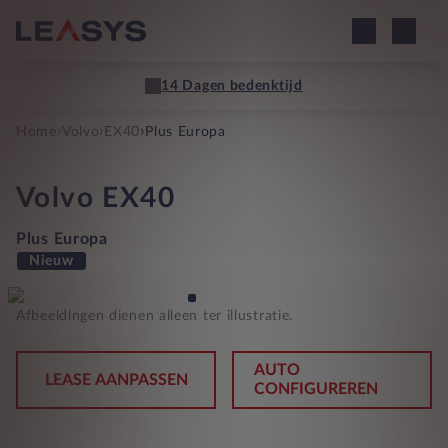
14 Dagen bedenktijd
›
›
›
Home
Volvo
EX40
Plus Europa
Volvo
EX40
Plus Europa
Nieuw
Afbeeldingen dienen alleen ter illustratie.
AUTO
LEASE AANPASSEN
CONFIGUREREN