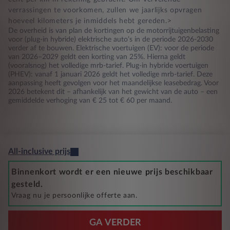
verrassingen te voorkomen, zullen we jaarlijks opvragen
hoeveel kilometers je inmiddels hebt gereden.>
De overheid is van plan de kortingen op de motorrijtuigenbelasting
voor (plug-in hybride) elektrische auto’s in de periode 2026-2030
verder af te bouwen. Elektrische voertuigen (EV): voor de periode
van 2026–2029 geldt een korting van 25%. Hierna geldt
(vooralsnog) het volledige mrb-tarief. Plug-in hybride voertuigen
(PHEV): vanaf 1 januari 2026 geldt het volledige mrb-tarief. Deze
aanpassing heeft gevolgen voor het maandelijkse leasebedrag. Voor
2026 betekent dit – afhankelijk van het gewicht van de auto – een
gemiddelde verhoging van € 25 tot € 60 per maand.
All-inclusive prijs
Binnenkort wordt er een nieuwe prijs beschikbaar
gesteld.
Vraag nu je persoonlijke offerte aan.
GA VERDER