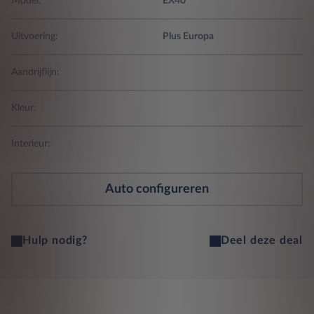
Model:
EX40
Uitvoering:
Plus Europa
Aandrijflijn:
Kleur:
Interieur:
Auto configureren
Hulp nodig?
Deel deze deal