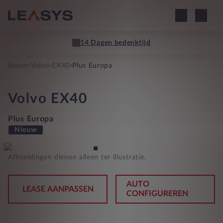
14 Dagen bedenktijd
›
›
›
Home
Volvo
EX40
Plus Europa
Volvo
EX40
Plus Europa
Nieuw
Afbeeldingen dienen alleen ter illustratie.
AUTO
LEASE AANPASSEN
CONFIGUREREN