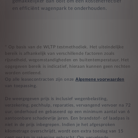
gemakkelijker dan ooit om een kosteneffectief
en efficiënt wagenpark te onderhouden.
* Op basis van de WLTP testmethodiek. Het uiteindelijke
bereik is afhankelijk van verschillende factoren zoals
rijsnelheid, wegomstandigheden en buitentemperatuur. Het
opgegeven bereik is indicatief, hieraan kunnen geen rechten
worden ontleend.
Op alle leasecontracten zijn onze
Algemene voorwaarden
van toepassing.
De weergegeven prijs is inclusief wegenbelasting,
verzekering, pechhulp, reparaties, vervangend vervoer na 72
uur, onderhoud en gebaseerd op een minimum aantal van 6
aantoonbare schadevrije jaren. Een brandstof- of laadpas is
niet in de prijs inbegrepen. Indien je het afgesproken
kilometrage overschrijdt, wordt een extra toeslag van 15
cent per km in rekening gebracht. Om vervelende