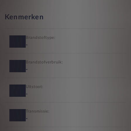
Kenmerken
Brandstoftype:
-
Brandstofverbruik:
-
Uitstoot:
-
Transmissie:
-