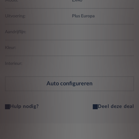
Model:
EX40
Uitvoering:
Plus Europa
Aandrijflijn:
Kleur:
Interieur:
Auto configureren
Hulp nodig?
Deel deze deal