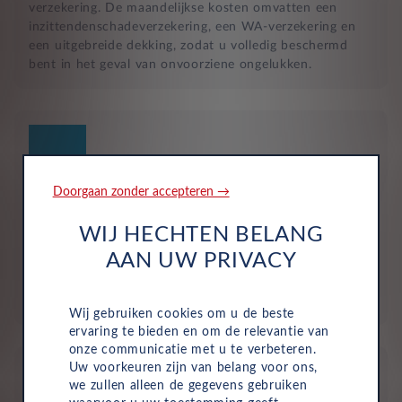
verzekering. De maandelijkse kosten omvatten een
inzittendenschadeverzekering, een WA-verzekering en
een uitgebreide dekking, zodat u volledig beschermd
bent in het geval van onvoorziene ongelukken.
Doorgaan zonder accepteren →
Geen investering of aanbetaling nodig
WIJ HECHTEN BELANG
Bij zakelijke lease is de leasemaatschappij eigenaar van
AAN UW PRIVACY
de auto en betaalt u een vast maandbedrag. Hierdoor
loopt uw bedrijf geen waarderisico en krijgt u niet te
maken met onverwachte rekeningen.
Wij gebruiken cookies om u de beste
ervaring te bieden en om de relevantie van
onze communicatie met u te verbeteren.
Uw voorkeuren zijn van belang voor ons,
we zullen alleen de gegevens gebruiken