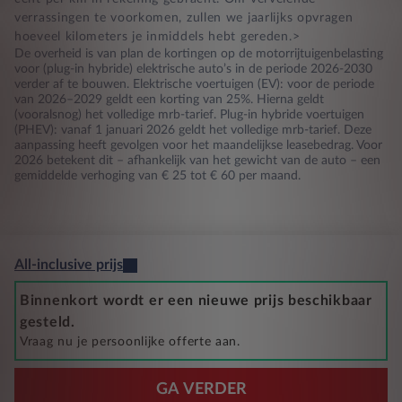
verrassingen te voorkomen, zullen we jaarlijks opvragen
hoeveel kilometers je inmiddels hebt gereden.>
De overheid is van plan de kortingen op de motorrijtuigenbelasting
voor (plug-in hybride) elektrische auto’s in de periode 2026-2030
verder af te bouwen. Elektrische voertuigen (EV): voor de periode
van 2026–2029 geldt een korting van 25%. Hierna geldt
(vooralsnog) het volledige mrb-tarief. Plug-in hybride voertuigen
(PHEV): vanaf 1 januari 2026 geldt het volledige mrb-tarief. Deze
aanpassing heeft gevolgen voor het maandelijkse leasebedrag. Voor
2026 betekent dit – afhankelijk van het gewicht van de auto – een
gemiddelde verhoging van € 25 tot € 60 per maand.
All-inclusive prijs
Binnenkort wordt er een nieuwe prijs beschikbaar
gesteld.
Vraag nu je persoonlijke offerte aan.
GA VERDER