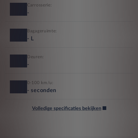
Carrosserie:
-
Bagageruimte:
-
L
Deuren:
-
0-100 km/u:
-
seconden
Volledige specificaties bekijken