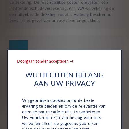
verzekering. De maandelijkse kosten omvatten een
inzittendenschadeverzekering, een WA-verzekering en
een uitgebreide dekking, zodat u volledig beschermd
bent in het geval van onvoorziene ongelukken.
Doorgaan zonder accepteren →
Geen investering of aanbetaling nodig
WIJ HECHTEN BELANG
Bij zakelijke lease is de leasemaatschappij eigenaar van
AAN UW PRIVACY
de auto en betaalt u een vast maandbedrag. Hierdoor
loopt uw bedrijf geen waarderisico en krijgt u niet te
maken met onverwachte rekeningen.
Wij gebruiken cookies om u de beste
ervaring te bieden en om de relevantie van
onze communicatie met u te verbeteren.
Uw voorkeuren zijn van belang voor ons,
we zullen alleen de gegevens gebruiken