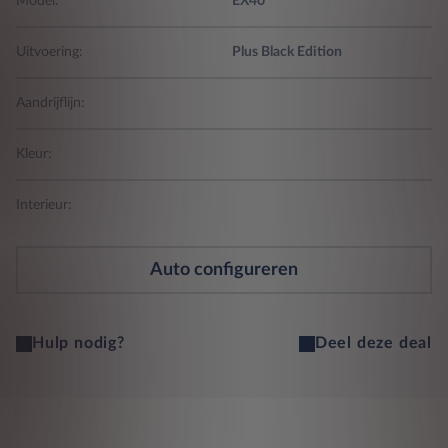
Model:
EX40
Uitvoering:
Plus Black Edition
Aandrijflijn:
Kleur:
Interieur:
Auto configureren
Hulp nodig?
Deel deze deal