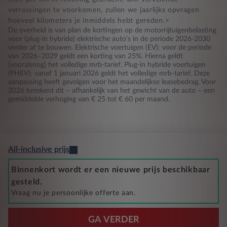
verrassingen te voorkomen, zullen we jaarlijks opvragen
hoeveel kilometers je inmiddels hebt gereden.>
De overheid is van plan de kortingen op de motorrijtuigenbelasting
voor (plug-in hybride) elektrische auto’s in de periode 2026-2030
verder af te bouwen. Elektrische voertuigen (EV): voor de periode
van 2026–2029 geldt een korting van 25%. Hierna geldt
(vooralsnog) het volledige mrb-tarief. Plug-in hybride voertuigen
(PHEV): vanaf 1 januari 2026 geldt het volledige mrb-tarief. Deze
aanpassing heeft gevolgen voor het maandelijkse leasebedrag. Voor
2026 betekent dit – afhankelijk van het gewicht van de auto – een
gemiddelde verhoging van € 25 tot € 60 per maand.
All-inclusive prijs
Binnenkort wordt er een nieuwe prijs beschikbaar
gesteld.
Vraag nu je persoonlijke offerte aan.
GA VERDER