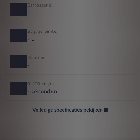
Carrosserie:
-
Bagageruimte:
-
L
Deuren:
-
0-100 km/u:
-
seconden
Volledige specificaties bekijken