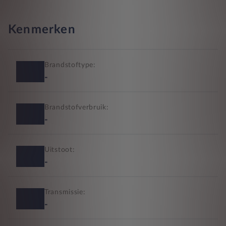
Kenmerken
Brandstoftype:
-
Brandstofverbruik:
-
Uitstoot:
-
Transmissie:
-