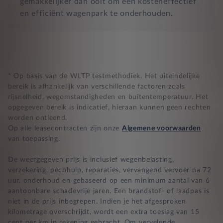
gemakkelijker dan ooit om een kosteneffectief
en efficiënt wagenpark te onderhouden.
* Op basis van de WLTP testmethodiek. Het uiteindelijke
bereik is afhankelijk van verschillende factoren zoals
rijsnelheid, wegomstandigheden en buitentemperatuur. Het
opgegeven bereik is indicatief, hieraan kunnen geen rechten
worden ontleend.
Op alle leasecontracten zijn onze
Algemene voorwaarden
van toepassing.
De weergegeven prijs is inclusief wegenbelasting,
verzekering, pechhulp, reparaties, vervangend vervoer na 72
uur, onderhoud en gebaseerd op een minimum aantal van 6
aantoonbare schadevrije jaren. Een brandstof- of laadpas is
niet in de prijs inbegrepen. Indien je het afgesproken
kilometrage overschrijdt, wordt een extra toeslag van 15
cent per km in rekening gebracht. Om vervelende