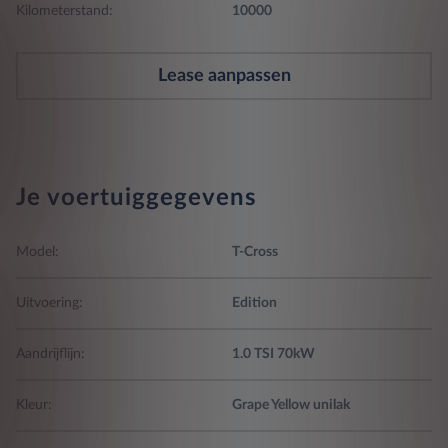
Kilometerstand:
10000
Lease aanpassen
Je voertuiggegevens
Model:
T-Cross
Uitvoering:
Edition
Aandrijflijn:
1.0 TSI 70kW
Kleur:
Grape Yellow unilak