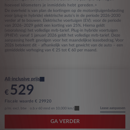
hoeveel kilometers je inmiddels hebt gereden.>
De overheid is van plan de kortingen op de motorrijtuigenbelasting
voor (plug-in hybride) elektrische auto’s in de periode 2026-2030
verder af te bouwen. Elektrische voertuigen (EV): voor de periode
van 2026–2029 geldt een korting van 25%. Hierna geldt
(vooralsnog) het volledige mrb-tarief. Plug-in hybride voertuigen
(PHEV): vanaf 1 januari 2026 geldt het volledige mrb-tarief. Deze
aanpassing heeft gevolgen voor het maandelijkse leasebedrag. Voor
2026 betekent dit – afhankelijk van het gewicht van de auto – een
gemiddelde verhoging van € 25 tot € 60 per maand.
All-inclusive prijs
529
€
Fiscale waarde € 29920
Lease aanpassen
p/m. excl. btw
o.b.v 60 mnd en 10,000 km/j
GA VERDER