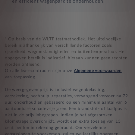
en efficiënt wagenpark te onderhouden.
* Op basis van de WLTP testmethodiek. Het uiteindelijke
bereik is afhankelijk van verschillende factoren zoals
rijsnelheid, wegomstandigheden en buitentemperatuur. Het
opgegeven bereik is indicatief, hieraan kunnen geen rechten
worden ontleend.
Op alle leasecontracten zijn onze
Algemene voorwaarden
van toepassing.
De weergegeven prijs is inclusief wegenbelasting,
verzekering, pechhulp, reparaties, vervangend vervoer na 72
uur, onderhoud en gebaseerd op een minimum aantal van 6
aantoonbare schadevrije jaren. Een brandstof- of laadpas is
niet in de prijs inbegrepen. Indien je het afgesproken
kilometrage overschrijdt, wordt een extra toeslag van 15
cent per km in rekening gebracht. Om vervelende
verrassingen te voorkomen, zullen we jaarlijks opvragen