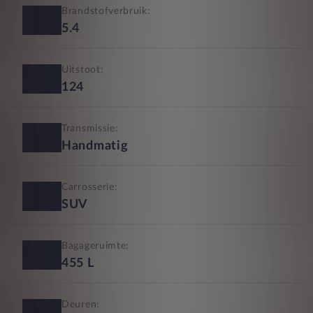
Brandstofverbruik:
5.4
Uitstoot:
124
Transmissie:
Handmatig
Carrosserie:
SUV
Bagageruimte:
455
L
Deuren: