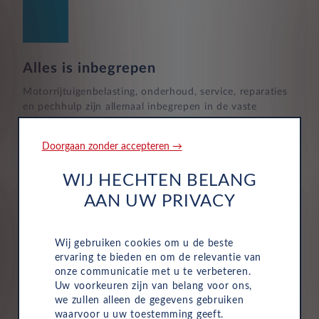
Airbags 4
Alles is inbegrepen
2 actieve rijbaan controle
Motorrijtuigenbelasting, onderhoud, service, reparaties
en pechhulp zijn allemaal inbegrepen in de vaste
maandelijkse kosten van uw zakelijke autolease.
Hierdoor wordt het eenvoudig om de voertuigen van
Doorgaan zonder accepteren →
uw bedrijf te beheren.
WIJ HECHTEN BELANG
AAN UW PRIVACY
Wij gebruiken cookies om u de beste
ervaring te bieden en om de relevantie van
Verzekering
onze communicatie met u te verbeteren.
Uw voorkeuren zijn van belang voor ons,
Uw Leasys zakelijke autolease is standaard voorzien van
we zullen alleen de gegevens gebruiken
verzekering. De maandelijkse kosten omvatten een
waarvoor u uw toestemming geeft.