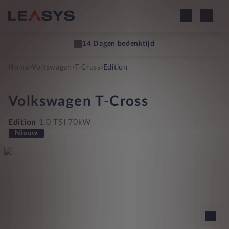
14 Dagen bedenktijd
›
›
›
Home
Volkswagen
T-Cross
Edition
Volkswagen
T-Cross
Edition
1.0 TSI 70kW
Nieuw