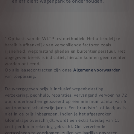
en efficiënt wagenpark te onderhouden.
* Op basis van de WLTP testmethodiek. Het uiteindelijke
bereik is afhankelijk van verschillende factoren zoals
rijsnelheid, wegomstandigheden en buitentemperatuur. Het
opgegeven bereik is indicatief, hieraan kunnen geen rechten
worden ontleend.
Op alle leasecontracten zijn onze
Algemene voorwaarden
van toepassing.
De weergegeven prijs is inclusief wegenbelasting,
verzekering, pechhulp, reparaties, vervangend vervoer na 72
uur, onderhoud en gebaseerd op een minimum aantal van 6
aantoonbare schadevrije jaren. Een brandstof- of laadpas is
niet in de prijs inbegrepen. Indien je het afgesproken
kilometrage overschrijdt, wordt een extra toeslag van 15
cent per km in rekening gebracht. Om vervelende
verrassingen te voorkomen, zullen we jaarlijks opvragen