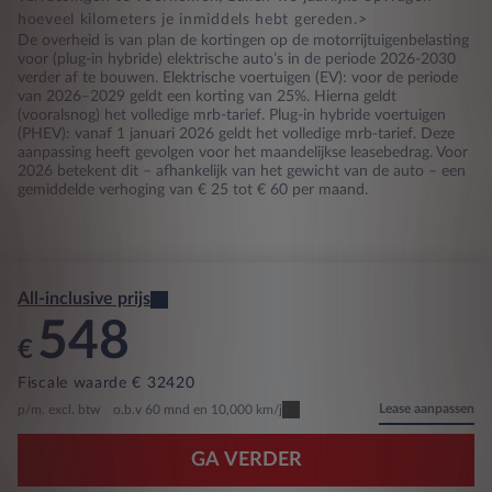
hoeveel kilometers je inmiddels hebt gereden.>
De overheid is van plan de kortingen op de motorrijtuigenbelasting
voor (plug-in hybride) elektrische auto’s in de periode 2026-2030
verder af te bouwen. Elektrische voertuigen (EV): voor de periode
van 2026–2029 geldt een korting van 25%. Hierna geldt
(vooralsnog) het volledige mrb-tarief. Plug-in hybride voertuigen
(PHEV): vanaf 1 januari 2026 geldt het volledige mrb-tarief. Deze
aanpassing heeft gevolgen voor het maandelijkse leasebedrag. Voor
2026 betekent dit – afhankelijk van het gewicht van de auto – een
gemiddelde verhoging van € 25 tot € 60 per maand.
All-inclusive prijs
548
€
Fiscale waarde € 32420
Lease aanpassen
p/m. excl. btw
o.b.v 60 mnd en 10,000 km/j
GA VERDER