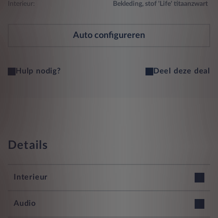
Interieur:
Bekleding, stof 'Life' titaanzwart
Auto configureren
Hulp nodig?
Deel deze deal
Details
Interieur
12v stopcontact voorin
Audio