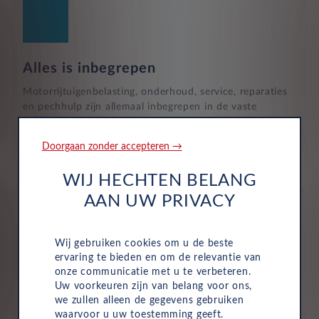
1
Alles is inbegrepen
Motorrijtuigenbelasting, onderhoud, service, reparaties
en pechhulp zijn allemaal inbegrepen in de vaste
maandelijkse kosten van uw zakelijke autolease.
Hierdoor wordt het eenvoudig om de voertuigen van
Doorgaan zonder accepteren →
uw bedrijf te beheren.
WIJ HECHTEN BELANG
AAN UW PRIVACY
Wij gebruiken cookies om u de beste
ervaring te bieden en om de relevantie van
Verzekering
onze communicatie met u te verbeteren.
Uw voorkeuren zijn van belang voor ons,
Uw Leasys zakelijke autolease is standaard voorzien van
we zullen alleen de gegevens gebruiken
verzekering. De maandelijkse kosten omvatten een
waarvoor u uw toestemming geeft.