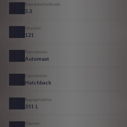
Brandstofverbruik:
5.3
Uitstoot:
121
Transmissie:
Automaat
Carrosserie:
Hatchback
Bagageruimte:
351
L
Deuren: