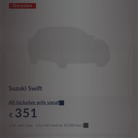
Occasion
Suzuki
Swift
All-inclusive prijs vanaf
351
€
p/m. excl. btw
o.b.v 60 mnd en 10,000 km/j