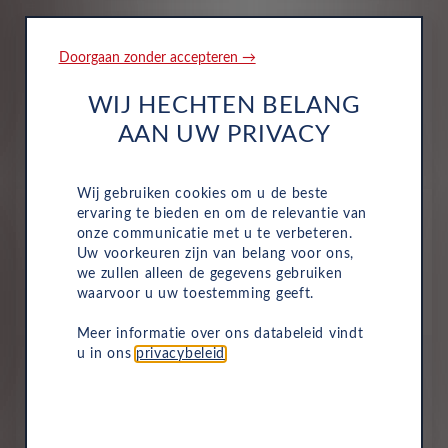
Occasion
Doorgaan zonder accepteren →
WIJ HECHTEN BELANG
AAN UW PRIVACY
Wij gebruiken cookies om u de beste
ervaring te bieden en om de relevantie van
onze communicatie met u te verbeteren.
Uw voorkeuren zijn van belang voor ons,
we zullen alleen de gegevens gebruiken
waarvoor u uw toestemming geeft.
Lancia
Ypsilon
Meer informatie over ons databeleid vindt
u in ons
privacybeleid
.
All-inclusive prijs vanaf
425
€
p/m. excl. btw
o.b.v 60 mnd en 10,000 km/j