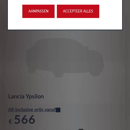
AANPASSEN
ACCEPTEER ALLES
Voorraad
Lancia
Ypsilon
All-inclusive prijs vanaf
566
€