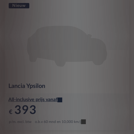
Nieuw
Lancia
Ypsilon
All-inclusive prijs vanaf
393
€
p/m. excl. btw
o.b.v 60 mnd en 10,000 km/j