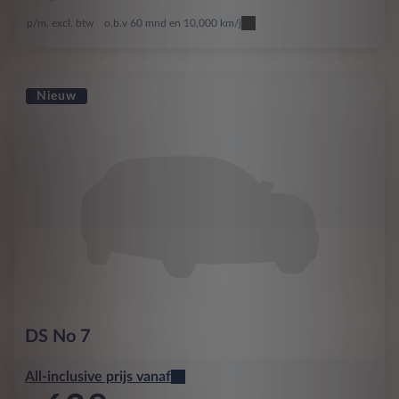
p/m. excl. btw
o.b.v 60 mnd en 10,000 km/j
Nieuw
DS
No 7
All-inclusive prijs vanaf