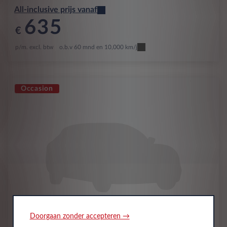
All-inclusive prijs vanaf
635
€
p/m. excl. btw
o.b.v 60 mnd en 10,000 km/j
Occasion
Doorgaan zonder accepteren →
DS
DS 7