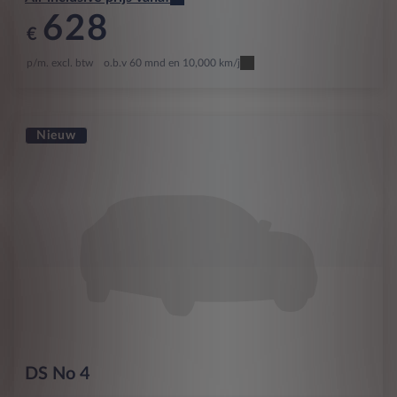
628
€
p/m. excl. btw
o.b.v 60 mnd en 10,000 km/j
Nieuw
DS
No 4