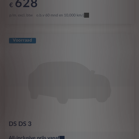
628
€
p/m. excl. btw
o.b.v 60 mnd en 10,000 km/j
Voorraad
DS
DS 3
All-inclusive prijs vanaf