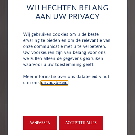
WIJ HECHTEN BELANG
All-inclusive prijs vanaf
AAN UW PRIVACY
639
€
Wij gebruiken cookies om u de beste
p/m. excl. btw
o.b.v 48 mnd en 10,000 km/j
ervaring te bieden en om de relevantie van
onze communicatie met u te verbeteren.
Uw voorkeuren zijn van belang voor ons,
we zullen alleen de gegevens gebruiken
Voorraad
waarvoor u uw toestemming geeft.
Meer informatie over ons databeleid vindt
u in ons
privacybeleid
.
AANPASSEN
ACCEPTEER ALLES