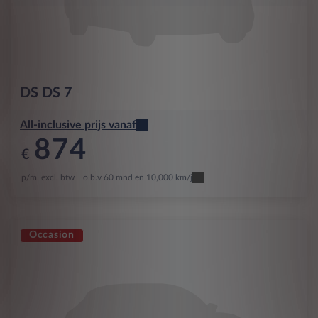
DS
DS 7
All-inclusive prijs vanaf
874
€
p/m. excl. btw
o.b.v 60 mnd en 10,000 km/j
Occasion