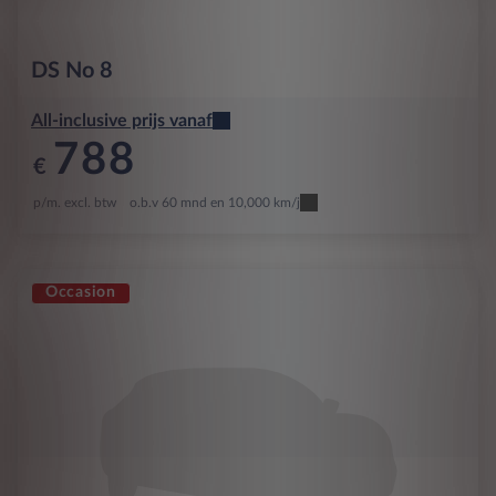
DS
No 8
All-inclusive prijs vanaf
788
€
p/m. excl. btw
o.b.v 60 mnd en 10,000 km/j
Occasion