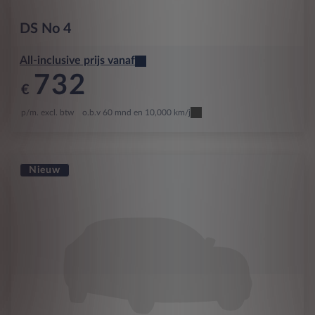
DS
No 4
All-inclusive prijs vanaf
732
€
p/m. excl. btw
o.b.v 60 mnd en 10,000 km/j
Nieuw