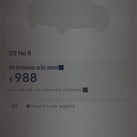
DS
No 8
All-inclusive prijs vanaf
988
€
p/m. excl. btw
o.b.v 60 mnd en 10,000 km/j
auto's per pagina