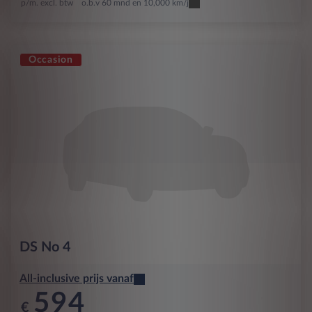
p/m. excl. btw
o.b.v 60 mnd en 10,000 km/j
Occasion
DS
No 4
All-inclusive prijs vanaf
594
€