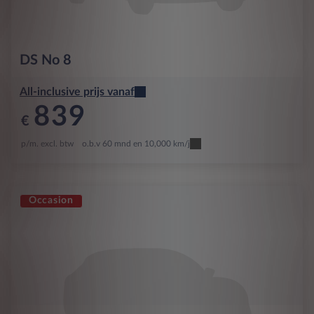
DS
No 8
All-inclusive prijs vanaf
839
€
p/m. excl. btw
o.b.v 60 mnd en 10,000 km/j
Occasion