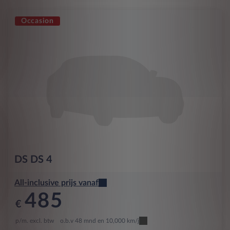
Occasion
DS
DS 4
All-inclusive prijs vanaf
485
€
p/m. excl. btw
o.b.v 48 mnd en 10,000 km/j