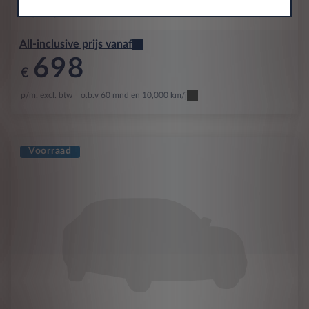
DS
DS 4
All-inclusive prijs vanaf
698
€
p/m. excl. btw
o.b.v 60 mnd en 10,000 km/j
Voorraad