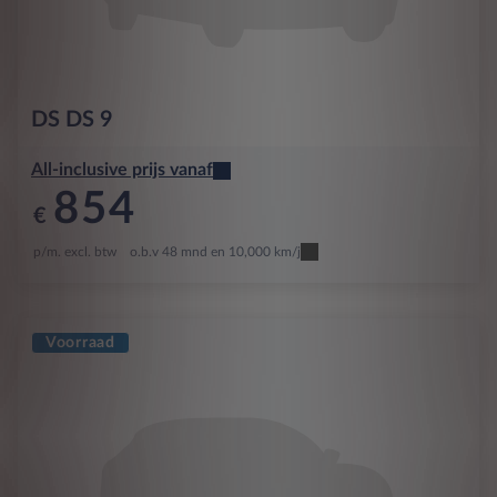
DS
DS 9
All-inclusive prijs vanaf
854
€
p/m. excl. btw
o.b.v 48 mnd en 10,000 km/j
Voorraad