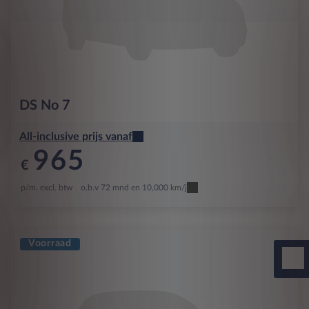
DS
No 7
All-inclusive prijs vanaf
965
€
p/m. excl. btw
o.b.v 72 mnd en 10,000 km/j
Voorraad