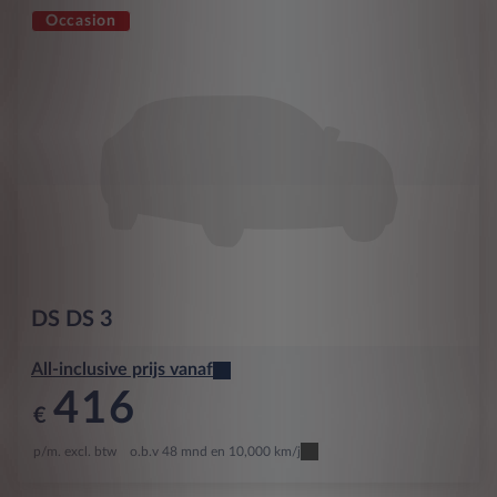
Occasion
DS
DS 3
All-inclusive prijs vanaf
416
€
p/m. excl. btw
o.b.v 48 mnd en 10,000 km/j