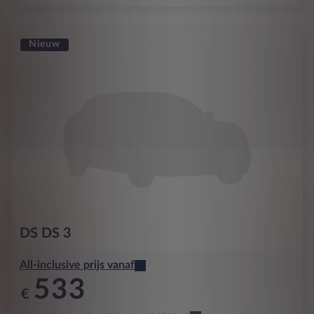
Nieuw
DS
DS 3
All-inclusive prijs vanaf
533
€