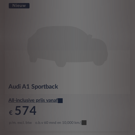
Nieuw
Audi
A1 Sportback
All-inclusive prijs vanaf
574
€
p/m. excl. btw
o.b.v 60 mnd en 10,000 km/j