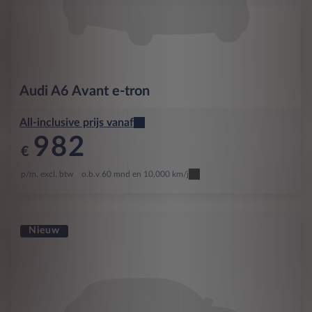
Audi
A6 Avant e-tron
All-inclusive prijs vanaf
982
€
p/m. excl. btw
o.b.v 60 mnd en 10,000 km/j
Nieuw