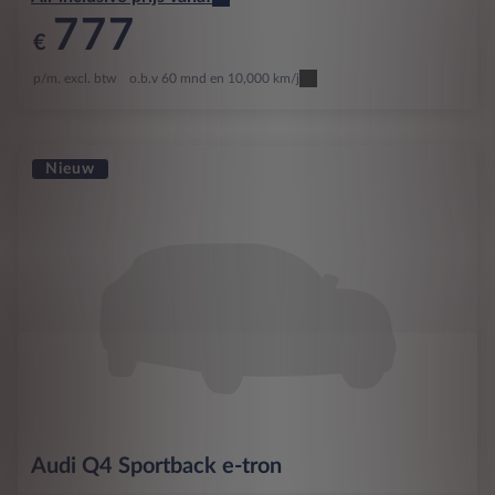
777
€
p/m. excl. btw
o.b.v 60 mnd en 10,000 km/j
Nieuw
Audi
Q4 Sportback e-tron