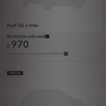
Audi
Q6 e-tron
All-inclusive prijs vanaf
970
€
p/m. excl. btw
o.b.v 60 mnd en 10,000 km/j
Nieuw