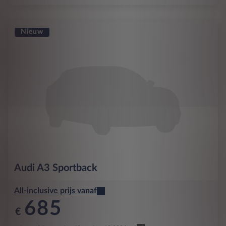
Nieuw
Audi
A3 Sportback
All-inclusive prijs vanaf
685
€