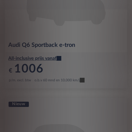
Audi
Q6 Sportback e-tron
All-inclusive prijs vanaf
1006
€
p/m. excl. btw
o.b.v 60 mnd en 10,000 km/j
Nieuw