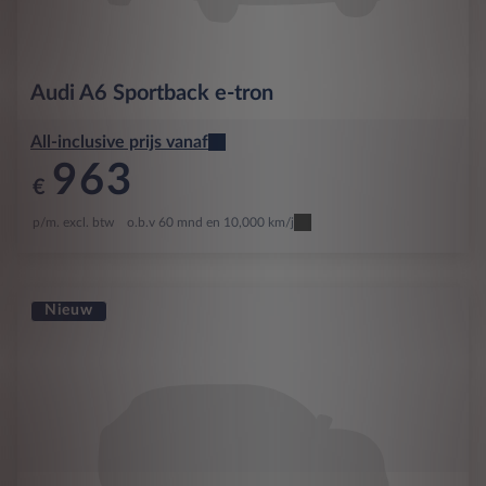
Audi
A6 Sportback e-tron
All-inclusive prijs vanaf
963
€
p/m. excl. btw
o.b.v 60 mnd en 10,000 km/j
Nieuw