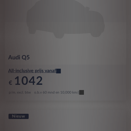
Audi
Q5
All-inclusive prijs vanaf
1042
€
p/m. excl. btw
o.b.v 60 mnd en 10,000 km/j
Nieuw