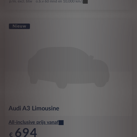
p/m. excl. btw
o.b.v 60 mnd en 10,000 km/j
Nieuw
Audi
A3 Limousine
All-inclusive prijs vanaf
694
€