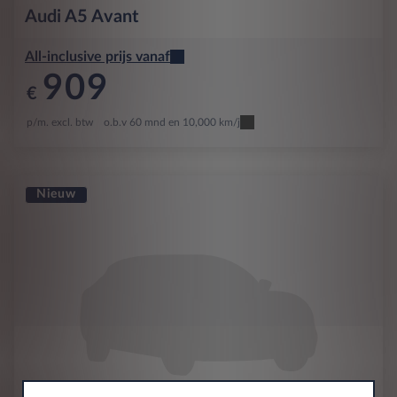
Audi
A5 Avant
All-inclusive prijs vanaf
909
€
p/m. excl. btw
o.b.v 60 mnd en 10,000 km/j
Nieuw