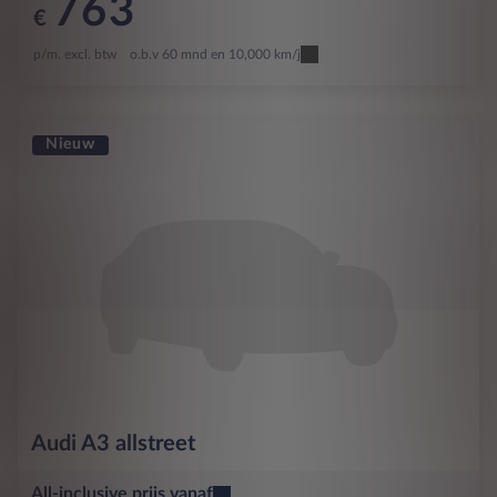
763
€
p/m. excl. btw
o.b.v 60 mnd en 10,000 km/j
Nieuw
Audi
A3 allstreet
All-inclusive prijs vanaf