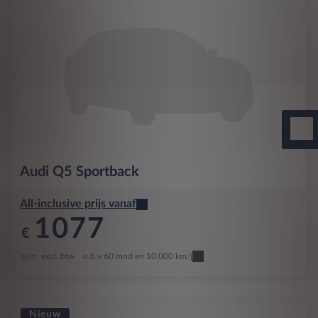
Audi
Q5 Sportback
All-inclusive prijs vanaf
1077
€
p/m. excl. btw
o.b.v 60 mnd en 10,000 km/j
Nieuw