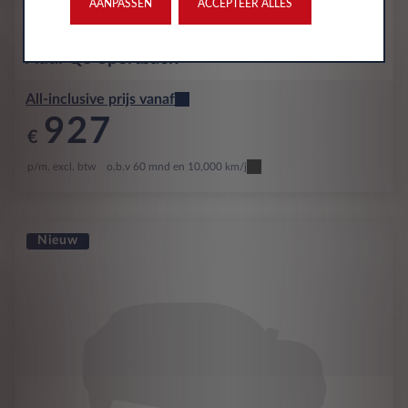
AANPASSEN
ACCEPTEER ALLES
Audi
Q3 Sportback
All-inclusive prijs vanaf
927
€
p/m. excl. btw
o.b.v 60 mnd en 10,000 km/j
Nieuw