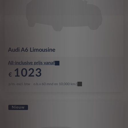
Audi
A6 Limousine
All-inclusive prijs vanaf
1023
€
p/m. excl. btw
o.b.v 60 mnd en 10,000 km/j
Nieuw