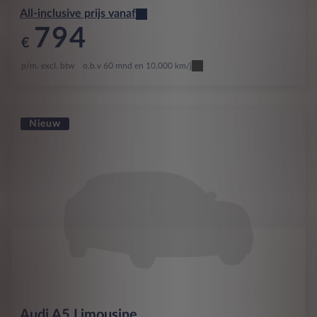
All-inclusive prijs vanaf
794
€
p/m. excl. btw
o.b.v 60 mnd en 10,000 km/j
Nieuw
Audi
A5 Limousine