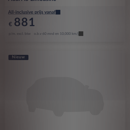
All-inclusive prijs vanaf
881
€
p/m. excl. btw
o.b.v 60 mnd en 10,000 km/j
Nieuw