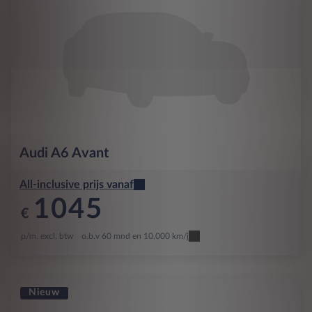
Audi
A6 Avant
All-inclusive prijs vanaf
1045
€
p/m. excl. btw
o.b.v 60 mnd en 10,000 km/j
Nieuw