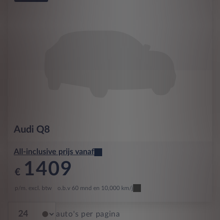
Audi
Q8
All-inclusive prijs vanaf
1409
€
p/m. excl. btw
o.b.v 60 mnd en 10,000 km/j
auto's per pagina