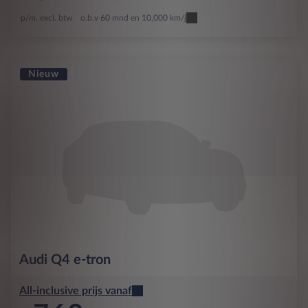
p/m. excl. btw
o.b.v 60 mnd en 10,000 km/j
Nieuw
Audi
Q4 e-tron
All-inclusive prijs vanaf