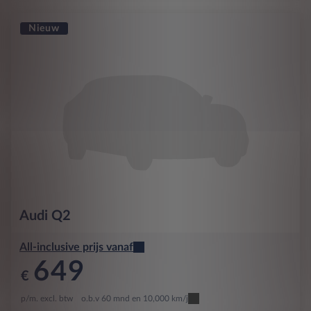
Nieuw
Audi
Q2
All-inclusive prijs vanaf
649
€
p/m. excl. btw
o.b.v 60 mnd en 10,000 km/j