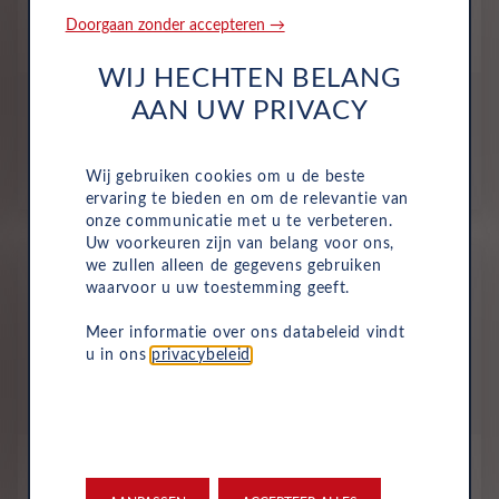
Doorgaan zonder accepteren →
Audi
Q3
WIJ HECHTEN BELANG
All-inclusive prijs vanaf
AAN UW PRIVACY
909
€
Wij gebruiken cookies om u de beste
p/m. excl. btw
o.b.v 60 mnd en 10,000 km/j
ervaring te bieden en om de relevantie van
onze communicatie met u te verbeteren.
Uw voorkeuren zijn van belang voor ons,
we zullen alleen de gegevens gebruiken
Nieuw
waarvoor u uw toestemming geeft.
Meer informatie over ons databeleid vindt
u in ons
privacybeleid
.