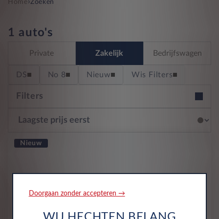
›
Home
Zoeken
1 auto's
Private
Zakelijk
Bedrijfswagen
DS
No 8
Nieuw
Wis Filters
Filters
Nieuw
Doorgaan zonder accepteren →
WIJ HECHTEN BELANG