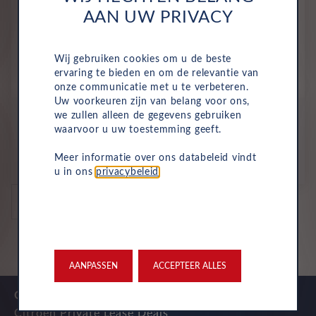
AAN UW PRIVACY
Wij gebruiken cookies om u de beste
ervaring te bieden en om de relevantie van
DS
No 8
onze communicatie met u te verbeteren.
Uw voorkeuren zijn van belang voor ons,
All-inclusive prijs vanaf
we zullen alleen de gegevens gebruiken
788
waarvoor u uw toestemming geeft.
€
Meer informatie over ons databeleid vindt
p/m. excl. btw
o.b.v 60 mnd en 10,000 km/j
u in ons
privacybeleid
.
auto's per pagina
AANPASSEN
ACCEPTEER ALLES
Onze top merken
Citroen Private Lease Deals