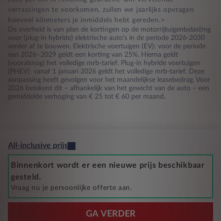
verrassingen te voorkomen, zullen we jaarlijks opvragen
hoeveel kilometers je inmiddels hebt gereden.>
De overheid is van plan de kortingen op de motorrijtuigenbelasting
voor (plug-in hybride) elektrische auto’s in de periode 2026-2030
verder af te bouwen. Elektrische voertuigen (EV): voor de periode
van 2026–2029 geldt een korting van 25%. Hierna geldt
(vooralsnog) het volledige mrb-tarief. Plug-in hybride voertuigen
(PHEV): vanaf 1 januari 2026 geldt het volledige mrb-tarief. Deze
aanpassing heeft gevolgen voor het maandelijkse leasebedrag. Voor
2026 betekent dit – afhankelijk van het gewicht van de auto – een
gemiddelde verhoging van € 25 tot € 60 per maand.
All-inclusive prijs
Binnenkort wordt er een nieuwe prijs beschikbaar
gesteld.
Vraag nu je persoonlijke offerte aan.
GA VERDER