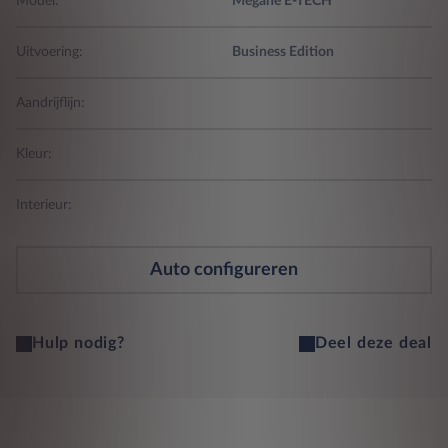
Model:
Megane E-TECH
Uitvoering:
Business Edition
Aandrijflijn:
Kleur:
Interieur:
Auto configureren
Hulp nodig?
Deel deze deal