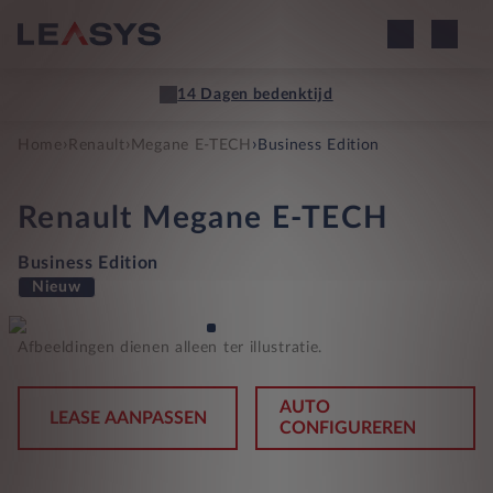
14 Dagen bedenktijd
›
›
›
Home
Renault
Megane E-TECH
Business Edition
Renault
Megane E-TECH
Business Edition
Nieuw
Afbeeldingen dienen alleen ter illustratie.
AUTO
LEASE AANPASSEN
CONFIGUREREN