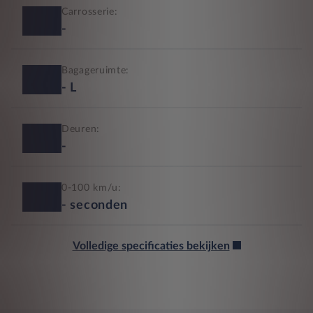
Carrosserie:
-
Bagageruimte:
-
L
Deuren:
-
0-100 km/u:
-
seconden
Volledige specificaties bekijken