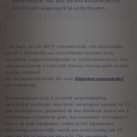
gemakkelijker dan ooit om een kosteneffectief
en efficiënt wagenpark te onderhouden.
* Op basis van de WLTP testmethodiek. Het uiteindelijke
bereik is afhankelijk van verschillende factoren zoals
rijsnelheid, wegomstandigheden en buitentemperatuur. Het
opgegeven bereik is indicatief, hieraan kunnen geen rechten
worden ontleend.
Op alle leasecontracten zijn onze
Algemene voorwaarden
van toepassing.
De weergegeven prijs is inclusief wegenbelasting,
verzekering, pechhulp, reparaties, vervangend vervoer na 72
uur, onderhoud en gebaseerd op een minimum aantal van 6
aantoonbare schadevrije jaren. Een brandstof- of laadpas is
niet in de prijs inbegrepen. Indien je het afgesproken
kilometrage overschrijdt, wordt een extra toeslag van 15
cent per km in rekening gebracht. Om vervelende