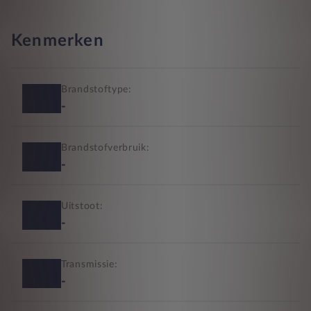
Kenmerken
Brandstoftype:
-
Brandstofverbruik:
-
Uitstoot:
-
Transmissie:
-