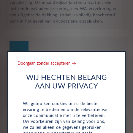
verzekering. De maandelijkse kosten omvatten een
inzittendenschadeverzekering, een WA-verzekering en
een uitgebreide dekking, zodat u volledig beschermd
bent in het geval van onvoorziene ongelukken.
Doorgaan zonder accepteren →
Geen investering of aanbetaling nodig
WIJ HECHTEN BELANG
Bij zakelijke lease is de leasemaatschappij eigenaar van
AAN UW PRIVACY
de auto en betaalt u een vast maandbedrag. Hierdoor
loopt uw bedrijf geen waarderisico en krijgt u niet te
maken met onverwachte rekeningen.
Wij gebruiken cookies om u de beste
ervaring te bieden en om de relevantie van
onze communicatie met u te verbeteren.
Uw voorkeuren zijn van belang voor ons,
we zullen alleen de gegevens gebruiken