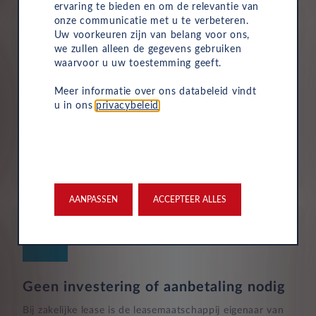
ervaring te bieden en om de relevantie van
onze communicatie met u te verbeteren.
Uw voorkeuren zijn van belang voor ons,
we zullen alleen de gegevens gebruiken
waarvoor u uw toestemming geeft.
Verzekering
Meer informatie over ons databeleid vindt
u in ons
privacybeleid
.
Uw Leasys zakelijke autolease is standaard voorzien van
verzekering. De maandelijkse kosten omvatten een
inzittendenschadeverzekering, een WA-verzekering en
een uitgebreide dekking, zodat u volledig beschermd
bent in het geval van onvoorziene ongelukken.
AANPASSEN
ACCEPTEER ALLES
Geen investering of aanbetaling nodig
Bij zakelijke lease is de leasemaatschappij eigenaar van