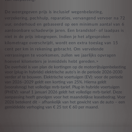
De weergegeven prijs is inclusief wegenbelasting,
verzekering, pechhulp, reparaties, vervangend vervoer na 72
uur, onderhoud en gebaseerd op een minimum aantal van 6
aantoonbare schadevrije jaren. Een brandstof- of laadpas is
niet in de prijs inbegrepen. Indien je het afgesproken
kilometrage overschrijdt, wordt een extra toeslag van 15
cent per km in rekening gebracht. Om vervelende
verrassingen te voorkomen, zullen we jaarlijks opvragen
hoeveel kilometers je inmiddels hebt gereden.>
De overheid is van plan de kortingen op de motorrijtuigenbelasting
voor (plug-in hybride) elektrische auto’s in de periode 2026-2030
verder af te bouwen. Elektrische voertuigen (EV): voor de periode
van 2026–2029 geldt een korting van 25%. Hierna geldt
(vooralsnog) het volledige mrb-tarief. Plug-in hybride voertuigen
(PHEV): vanaf 1 januari 2026 geldt het volledige mrb-tarief. Deze
aanpassing heeft gevolgen voor het maandelijkse leasebedrag. Voor
2026 betekent dit – afhankelijk van het gewicht van de auto – een
gemiddelde verhoging van € 25 tot € 60 per maand.