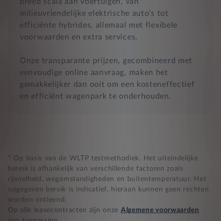
breed scala aan voertuigen, van
milieuvriendelijke elektrische auto's tot
efficiënte hybrides, allemaal met flexibele
voorwaarden en extra services.
Onze transparante prijzen, gecombineerd met
eenvoudige online aanvraag, maken het
gemakkelijker dan ooit om een kosteneffectief
en efficiënt wagenpark te onderhouden.
* Op basis van de WLTP testmethodiek. Het uiteindelijke
bereik is afhankelijk van verschillende factoren zoals
rijsnelheid, wegomstandigheden en buitentemperatuur. Het
opgegeven bereik is indicatief, hieraan kunnen geen rechten
worden ontleend.
Op alle leasecontracten zijn onze
Algemene voorwaarden
van toepassing.