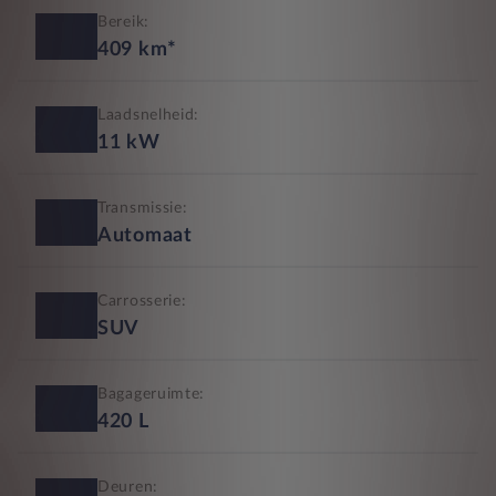
Bereik:
409
km*
Laadsnelheid:
11
kW
Transmissie:
Automaat
Carrosserie:
SUV
Bagageruimte:
420
L
Deuren: