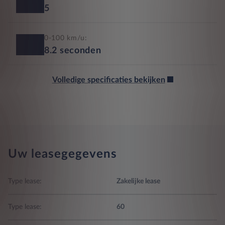
5
0-100 km/u:
8.2
seconden
Volledige specificaties bekijken
Uw leasegegevens
Type lease:
Zakelijke lease
Type lease:
60