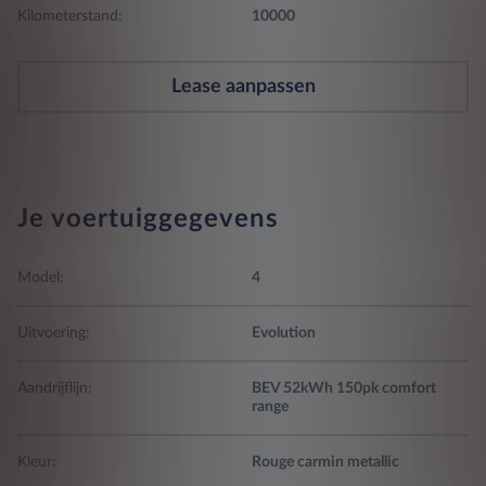
Kilometerstand:
10000
Lease aanpassen
Je voertuiggegevens
Model:
4
Uitvoering:
Evolution
Aandrijflijn:
BEV 52kWh 150pk comfort
range
Kleur:
Rouge carmin metallic