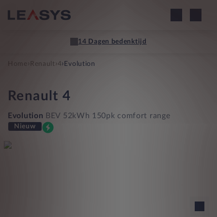
14 Dagen bedenktijd
›
›
›
Home
Renault
4
Evolution
Renault
4
Evolution
BEV 52kWh 150pk comfort range
Nieuw