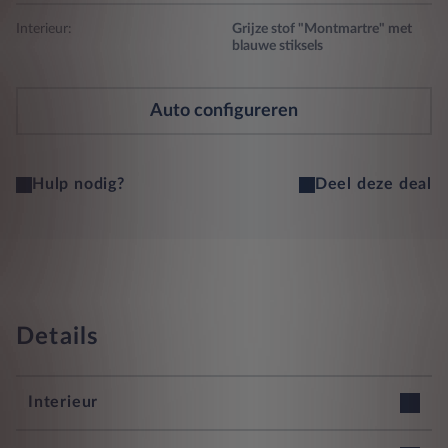
Interieur:
Grijze stof "Montmartre" met
blauwe stiksels
Auto configureren
Hulp nodig?
Deel deze deal
Details
Interieur