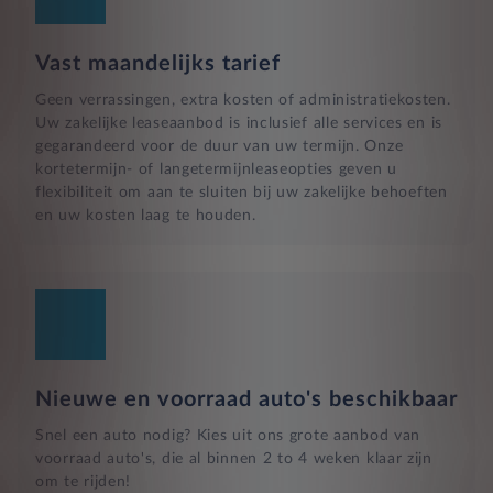
Vast maandelijks tarief
Geen verrassingen, extra kosten of administratiekosten.
Uw zakelijke leaseaanbod is inclusief alle services en is
gegarandeerd voor de duur van uw termijn. Onze
kortetermijn- of langetermijnleaseopties geven u
flexibiliteit om aan te sluiten bij uw zakelijke behoeften
en uw kosten laag te houden.
Nieuwe en voorraad auto's beschikbaar
Snel een auto nodig? Kies uit ons grote aanbod van
voorraad auto's, die al binnen 2 to 4 weken klaar zijn
om te rijden!