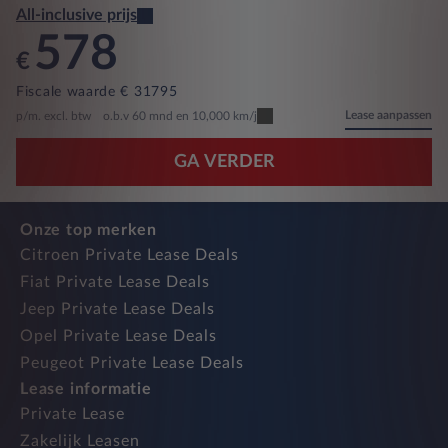
All-inclusive prijs
578
€
Fiscale waarde € 31795
Lease aanpassen
p/m. excl. btw
o.b.v 60 mnd en 10,000 km/j
GA VERDER
Onze top merken
Citroen Private Lease Deals
Fiat Private Lease Deals
Jeep Private Lease Deals
Opel Private Lease Deals
Peugeot Private Lease Deals
Lease informatie
Private Lease
Zakelijk Leasen