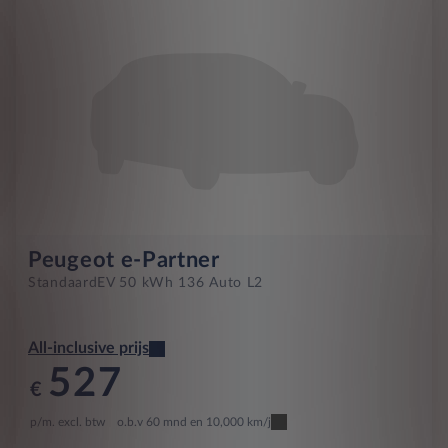
Peugeot e-Partner
Standaard
EV 50 kWh 136 Auto L2
All-inclusive prijs
527
€
p/m. excl. btw
o.b.v 60 mnd en 10,000 km/j