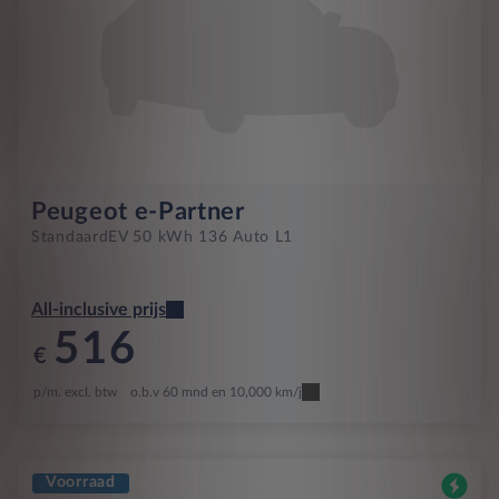
Peugeot e-Partner
Standaard
EV 50 kWh 136 Auto L1
All-inclusive prijs
516
€
p/m. excl. btw
o.b.v 60 mnd en 10,000 km/j
Voorraad