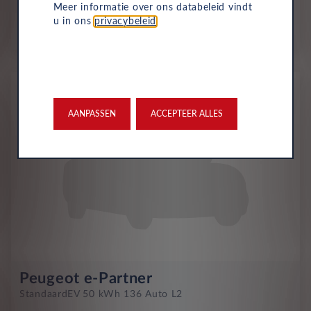
561
€
Meer informatie over ons databeleid vindt
u in ons
privacybeleid
.
p/m. excl. btw
o.b.v 60 mnd en 10,000 km/j
Voorraad
AANPASSEN
ACCEPTEER ALLES
Peugeot e-Partner
Standaard
EV 50 kWh 136 Auto L2