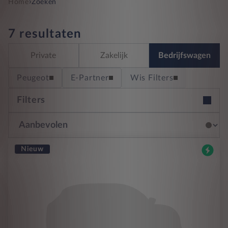
›
Home
Zoeken
7 resultaten
Private
Zakelijk
Bedrijfswagen
Peugeot
E-Partner
Wis Filters
Filters
Nieuw