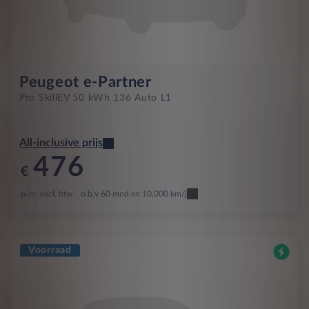
Peugeot e-Partner
Pro Skill
EV 50 kWh 136 Auto L1
All-inclusive prijs
476
€
p/m. excl. btw
o.b.v 60 mnd en 10,000 km/j
Voorraad