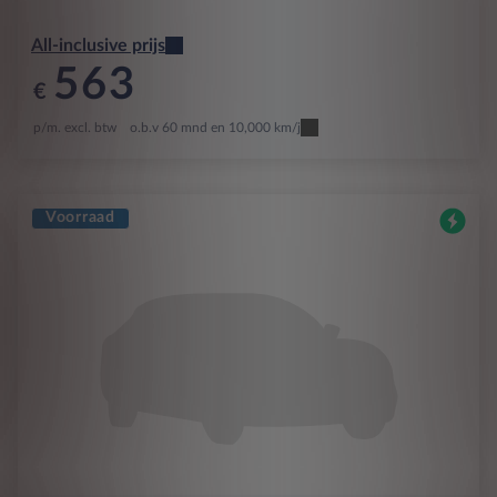
All-inclusive prijs
563
€
p/m. excl. btw
o.b.v 60 mnd en 10,000 km/j
Voorraad