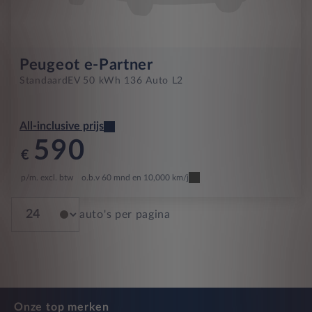
Peugeot e-Partner
Standaard
EV 50 kWh 136 Auto L2
All-inclusive prijs
590
€
p/m. excl. btw
o.b.v 60 mnd en 10,000 km/j
auto's per pagina
Onze top merken