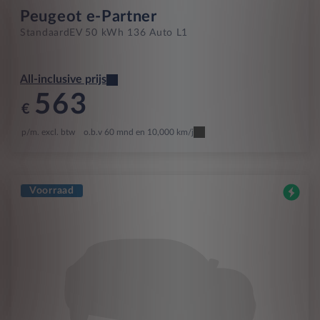
Peugeot e-Partner
Standaard
EV 50 kWh 136 Auto L1
All-inclusive prijs
563
€
p/m. excl. btw
o.b.v 60 mnd en 10,000 km/j
Voorraad