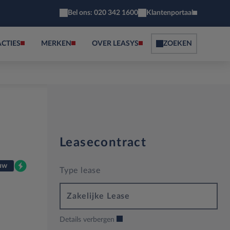
Bel ons: 020 342 1600
Klantenportaal
ACTIES
MERKEN
OVER LEASYS
ZOEKEN
Leasecontract
uw
Type lease
Zakelijke Lease
Details verbergen