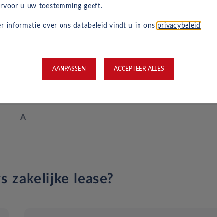
rvoor u uw toestemming geeft.
153 Wh/km
r informatie over ons databeleid vindt u in ons
privacybeleid
.
anden abonnement op Apple, 999 maanden abonnement op Androi
406 km*
11 kW
AANPASSEN
ACCEPTEER ALLES
54 kWh
A
s zakelijke lease?