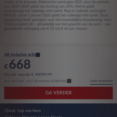
verder af te bouwen. Elektrische voertuigen (EV): voor de periode
van 2026–2029 geldt een korting van 25%. Hierna geldt
(vooralsnog) het volledige mrb-tarief. Plug-in hybride voertuigen
(PHEV): vanaf 1 januari 2026 geldt het volledige mrb-tarief. Deze
aanpassing heeft gevolgen voor het maandelijkse leasebedrag. Voor
2026 betekent dit – afhankelijk van het gewicht van de auto – een
gemiddelde verhoging van € 25 tot € 60 per maand.
All-inclusive prijs
668
€
Fiscale waarde € 40099,99
Lease aanpassen
p/m. excl. btw
o.b.v 60 mnd en 10,000 km/j
GA VERDER
Onze top merken