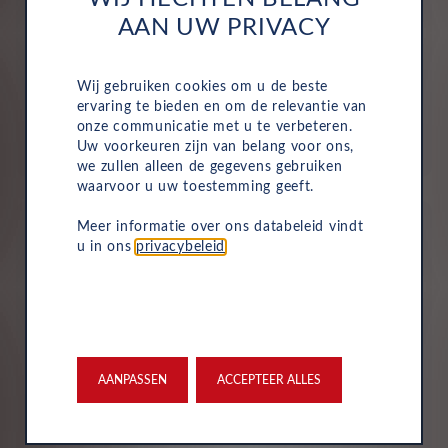
AAN UW PRIVACY
Alles is inbegrepen
Motorrijtuigenbelasting, onderhoud, service, reparaties
Wij gebruiken cookies om u de beste
en pechhulp zijn allemaal inbegrepen in de vaste
ervaring te bieden en om de relevantie van
maandelijkse kosten van uw zakelijke autolease.
onze communicatie met u te verbeteren.
Hierdoor wordt het eenvoudig om de voertuigen van
Uw voorkeuren zijn van belang voor ons,
uw bedrijf te beheren.
we zullen alleen de gegevens gebruiken
waarvoor u uw toestemming geeft.
Meer informatie over ons databeleid vindt
u in ons
privacybeleid
.
Verzekering
Uw Leasys zakelijke autolease is standaard voorzien van
verzekering. De maandelijkse kosten omvatten een
AANPASSEN
ACCEPTEER ALLES
inzittendenschadeverzekering, een WA-verzekering en
een uitgebreide dekking, zodat u volledig beschermd
bent in het geval van onvoorziene ongelukken.