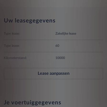
Uw leasegegevens
Type lease:
Zakelijke lease
Type lease:
60
Kilometerstand:
10000
Lease aanpassen
Je voertuiggegevens