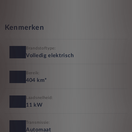
Kenmerken
Brandstoftype:
Volledig elektrisch
Bereik:
404
km*
Laadsnelheid:
11
kW
Transmissie:
Automaat