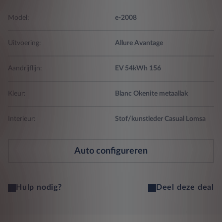
Model:
e-2008
Uitvoering:
Allure Avantage
Aandrijflijn:
EV 54kWh 156
Kleur:
Blanc Okenite metaallak
Interieur:
Stof/kunstleder Casual Lomsa
Auto configureren
Hulp nodig?
Deel deze deal