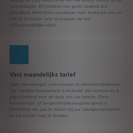
Verlaag de CO2-voetafdruk van uw bedrijf zonder grote
investeringen. Wij hebben een groot aanbod aan
betaalbare elektrische autoleases voor bedrijven om uw
bedrijf te helpen over te stappen op een
milieuvriendelijke vloot.
Vast maandelijks tarief
Geen verrassingen, extra kosten of administratiekosten.
Uw zakelijke leaseaanbod is inclusief alle services en is
gegarandeerd voor de duur van uw termijn. Onze
kortetermijn- of langetermijnleaseopties geven u
flexibiliteit om aan te sluiten bij uw zakelijke behoeften
en uw kosten laag te houden.