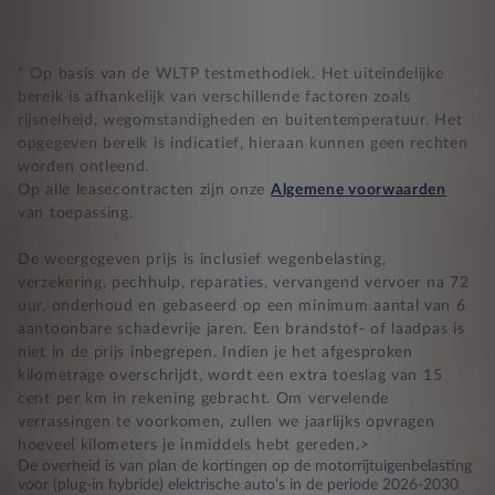
* Op basis van de WLTP testmethodiek. Het uiteindelijke
bereik is afhankelijk van verschillende factoren zoals
rijsnelheid, wegomstandigheden en buitentemperatuur. Het
opgegeven bereik is indicatief, hieraan kunnen geen rechten
worden ontleend.
Op alle leasecontracten zijn onze
Algemene voorwaarden
van toepassing.
De weergegeven prijs is inclusief wegenbelasting,
verzekering, pechhulp, reparaties, vervangend vervoer na 72
uur, onderhoud en gebaseerd op een minimum aantal van 6
aantoonbare schadevrije jaren. Een brandstof- of laadpas is
niet in de prijs inbegrepen. Indien je het afgesproken
kilometrage overschrijdt, wordt een extra toeslag van 15
cent per km in rekening gebracht. Om vervelende
verrassingen te voorkomen, zullen we jaarlijks opvragen
hoeveel kilometers je inmiddels hebt gereden.>
De overheid is van plan de kortingen op de motorrijtuigenbelasting
voor (plug-in hybride) elektrische auto’s in de periode 2026-2030