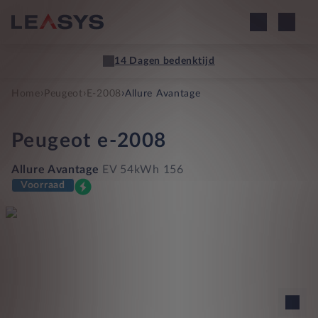
14 Dagen bedenktijd
›
›
›
Home
Peugeot
E-2008
Allure Avantage
Peugeot
e-2008
Allure Avantage
EV 54kWh 156
Voorraad