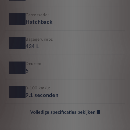
Carrosserie:
Hatchback
Bagageruimte:
434
L
Deuren:
5
0-100 km/u:
9.1
seconden
Volledige specificaties bekijken