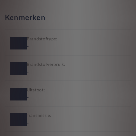
Kenmerken
Brandstoftype:
-
Brandstofverbruik:
-
Uitstoot:
-
Transmissie:
-