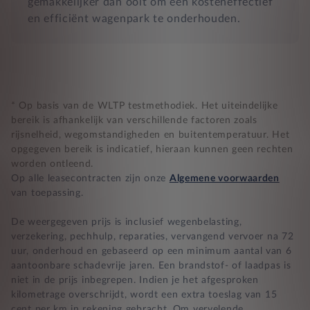
gemakkelijker dan ooit om een kosteneffectief
en efficiënt wagenpark te onderhouden.
* Op basis van de WLTP testmethodiek. Het uiteindelijke
bereik is afhankelijk van verschillende factoren zoals
rijsnelheid, wegomstandigheden en buitentemperatuur. Het
opgegeven bereik is indicatief, hieraan kunnen geen rechten
worden ontleend.
Op alle leasecontracten zijn onze
Algemene voorwaarden
van toepassing.
De weergegeven prijs is inclusief wegenbelasting,
verzekering, pechhulp, reparaties, vervangend vervoer na 72
uur, onderhoud en gebaseerd op een minimum aantal van 6
aantoonbare schadevrije jaren. Een brandstof- of laadpas is
niet in de prijs inbegrepen. Indien je het afgesproken
kilometrage overschrijdt, wordt een extra toeslag van 15
cent per km in rekening gebracht. Om vervelende