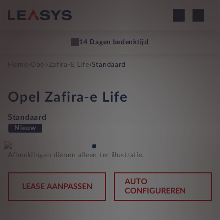
14 Dagen bedenktijd
›
›
›
Home
Opel
Zafira-E Life
Standaard
Opel
Zafira-e Life
Standaard
Nieuw
Afbeeldingen dienen alleen ter illustratie.
AUTO
LEASE AANPASSEN
CONFIGUREREN