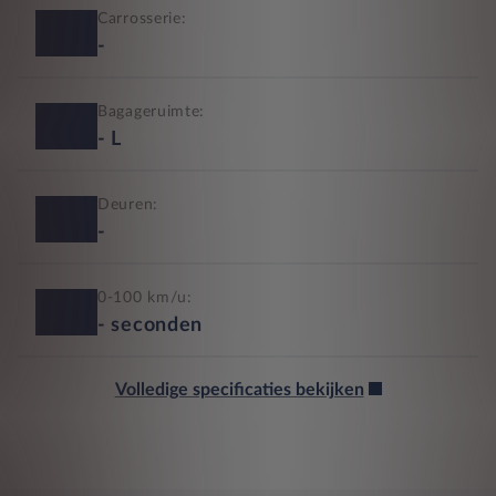
Carrosserie:
-
Bagageruimte:
-
L
Deuren:
-
0-100 km/u:
-
seconden
Volledige specificaties bekijken