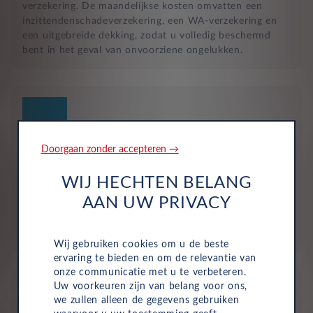
verzekering. De maandelijkse kosten omvatten een
inzittendenschadeverzekering, een WA-verzekering en
een uitgebreide dekking, zodat u volledig beschermd
bent in het geval van onvoorziene ongelukken.
Doorgaan zonder accepteren →
Geen investering of aanbetaling nodig
WIJ HECHTEN BELANG
Bij zakelijke lease is de leasemaatschappij eigenaar van
AAN UW PRIVACY
de auto en betaalt u een vast maandbedrag. Hierdoor
loopt uw bedrijf geen waarderisico en krijgt u niet te
maken met onverwachte rekeningen.
Wij gebruiken cookies om u de beste
ervaring te bieden en om de relevantie van
onze communicatie met u te verbeteren.
Uw voorkeuren zijn van belang voor ons,
we zullen alleen de gegevens gebruiken