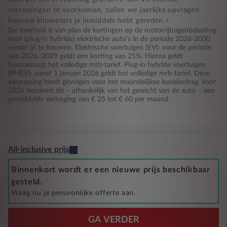
verrassingen te voorkomen, zullen we jaarlijks opvragen
hoeveel kilometers je inmiddels hebt gereden.>
De overheid is van plan de kortingen op de motorrijtuigenbelasting
voor (plug-in hybride) elektrische auto’s in de periode 2026-2030
verder af te bouwen. Elektrische voertuigen (EV): voor de periode
van 2026–2029 geldt een korting van 25%. Hierna geldt
(vooralsnog) het volledige mrb-tarief. Plug-in hybride voertuigen
(PHEV): vanaf 1 januari 2026 geldt het volledige mrb-tarief. Deze
aanpassing heeft gevolgen voor het maandelijkse leasebedrag. Voor
2026 betekent dit – afhankelijk van het gewicht van de auto – een
gemiddelde verhoging van € 25 tot € 60 per maand.
All-inclusive prijs
Binnenkort wordt er een nieuwe prijs beschikbaar
gesteld.
Vraag nu je persoonlijke offerte aan.
GA VERDER