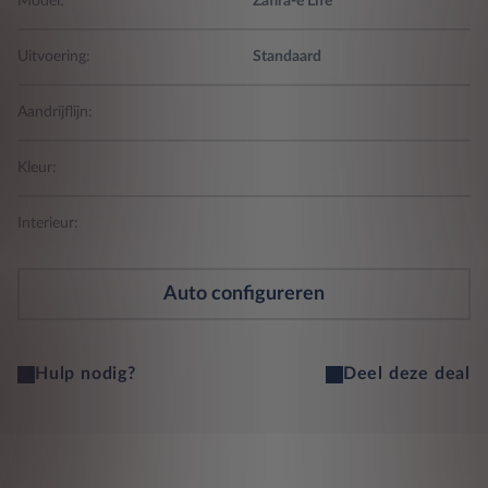
Model:
Zafira-e Life
Uitvoering:
Standaard
Aandrijflijn:
Kleur:
Interieur:
Auto configureren
Hulp nodig?
Deel deze deal