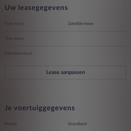
Uw leasegegevens
Type lease:
Zakelijke lease
Type lease:
Kilometerstand:
Lease aanpassen
Je voertuiggegevens
Model:
Grandland