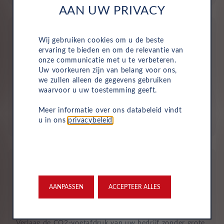
AAN UW PRIVACY
Wij gebruiken cookies om u de beste
ervaring te bieden en om de relevantie van
onze communicatie met u te verbeteren.
Uw voorkeuren zijn van belang voor ons,
Geen investering of aanbetaling nodig
we zullen alleen de gegevens gebruiken
waarvoor u uw toestemming geeft.
Bij zakelijke lease is de leasemaatschappij eigenaar van
de auto en betaalt u een vast maandbedrag. Hierdoor
Meer informatie over ons databeleid vindt
loopt uw bedrijf geen waarderisico en krijgt u niet te
u in ons
privacybeleid
.
maken met onverwachte rekeningen.
AANPASSEN
ACCEPTEER ALLES
Duurzaam en risicoloos
Verlaag de CO2-voetafdruk van uw bedrijf zonder grote