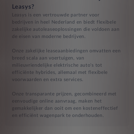
Leasys?
Leasys is een vertrouwde partner voor
bedrijven in heel Nederland en biedt flexibele
zakelijke autoleaseoplossingen die voldoen aan
de eisen van moderne bedrijven.
Onze zakelijke leaseaanbiedingen omvatten een
breed scala aan voertuigen, van
milieuvriendelijke elektrische auto's tot
efficiënte hybrides, allemaal met flexibele
voorwaarden en extra services.
Onze transparante prijzen, gecombineerd met
eenvoudige online aanvraag, maken het
gemakkelijker dan ooit om een kosteneffectief
en efficiënt wagenpark te onderhouden.