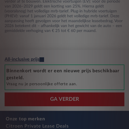
verder af te bouwen. Elektrische voertuigen (EV): voor de periode
van 2026–2029 geldt een korting van 25%. Hierna geldt
(vooralsnog) het volledige mrb-tarief. Plug-in hybride voertuigen
(PHEV): vanaf 1 januari 2026 geldt het volledige mrb-tarief. Deze
aanpassing heeft gevolgen voor het maandelijkse leasebedrag. Voor
2026 betekent dit – afhankelijk van het gewicht van de auto – een
gemiddelde verhoging van € 25 tot € 60 per maand.
All-inclusive prijs
Binnenkort wordt er een nieuwe prijs beschikbaar
gesteld.
Vraag nu je persoonlijke offerte aan.
GA VERDER
Onze top merken
Citroen Private Lease Deals