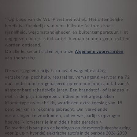
* Op basis van de WLTP testmethodiek. Het uiteindelijke
bereik is afhankelijk van verschillende factoren zoals
rijsnelheid, wegomstandigheden en buitentemperatuur. Het
opgegeven bereik is indicatief, hieraan kunnen geen rechten
worden ontleend.
Op alle leasecontracten zijn onze
Algemene voorwaarden
van toepassing.
De weergegeven prijs is inclusief wegenbelasting,
verzekering, pechhulp, reparaties, vervangend vervoer na 72
uur, onderhoud en gebaseerd op een minimum aantal van 6
aantoonbare schadevrije jaren. Een brandstof- of laadpas is
niet in de prijs inbegrepen. Indien je het afgesproken
kilometrage overschrijdt, wordt een extra toeslag van 15
cent per km in rekening gebracht. Om vervelende
verrassingen te voorkomen, zullen we jaarlijks opvragen
hoeveel kilometers je inmiddels hebt gereden.>
De overheid is van plan de kortingen op de motorrijtuigenbelasting
voor (plug-in hybride) elektrische auto’s in de periode 2026-2030