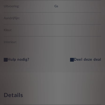
Uitvoering:
Gs
Aandrijflijn:
Kleur:
Interieur:
Hulp nodig?
Deel deze deal
Details