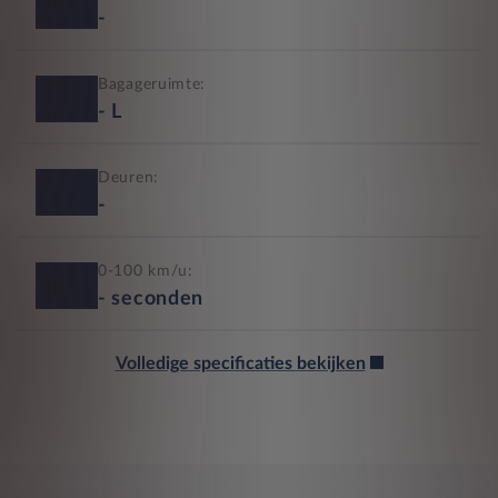
-
Bagageruimte:
-
L
Deuren:
-
0-100 km/u:
-
seconden
Volledige specificaties bekijken