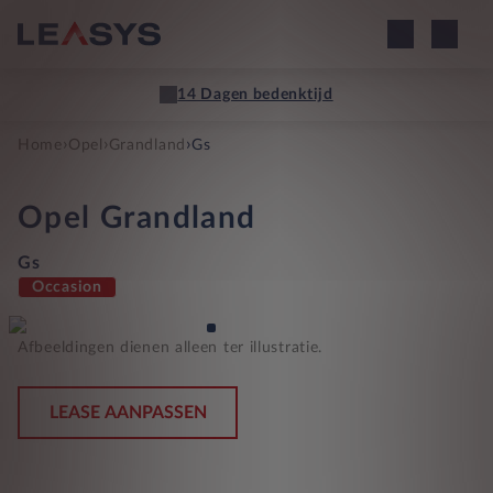
14 Dagen bedenktijd
›
›
›
Home
Opel
Grandland
Gs
Opel
Grandland
Gs
Occasion
Afbeeldingen dienen alleen ter illustratie.
LEASE AANPASSEN