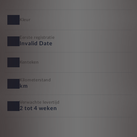
Kleur
Eerste registratie
Invalid Date
Kenteken
Kilometerstand
km
Verwachte levertijd
2 tot 4 weken