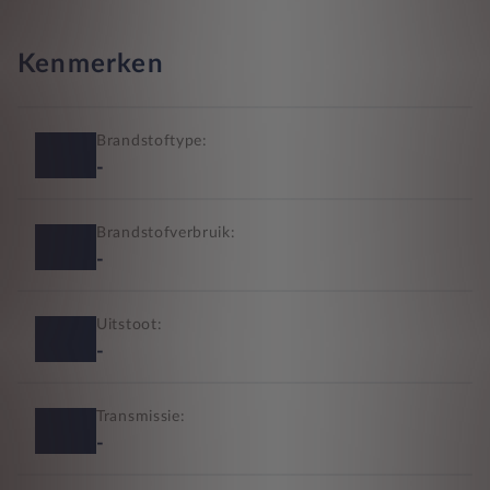
Kenmerken
Brandstoftype:
-
Brandstofverbruik:
-
Uitstoot:
-
Transmissie:
-