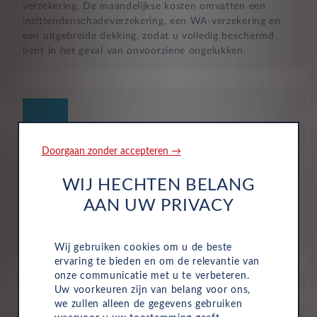
verzekering. De maandelijkse kosten omvatten een
inzittendenschadeverzekering, een WA-verzekering en
een uitgebreide dekking, zodat u volledig beschermd
bent in het geval van onvoorziene ongelukken.
Doorgaan zonder accepteren →
Geen investering of aanbetaling nodig
WIJ HECHTEN BELANG
Bij zakelijke lease is de leasemaatschappij eigenaar van
AAN UW PRIVACY
de auto en betaalt u een vast maandbedrag. Hierdoor
loopt uw bedrijf geen waarderisico en krijgt u niet te
maken met onverwachte rekeningen.
Wij gebruiken cookies om u de beste
ervaring te bieden en om de relevantie van
onze communicatie met u te verbeteren.
Uw voorkeuren zijn van belang voor ons,
we zullen alleen de gegevens gebruiken