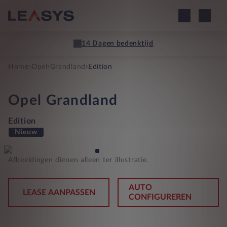
14 Dagen bedenktijd
›
›
›
Home
Opel
Grandland
Edition
Opel
Grandland
Edition
Nieuw
Afbeeldingen dienen alleen ter illustratie.
AUTO
LEASE AANPASSEN
CONFIGUREREN