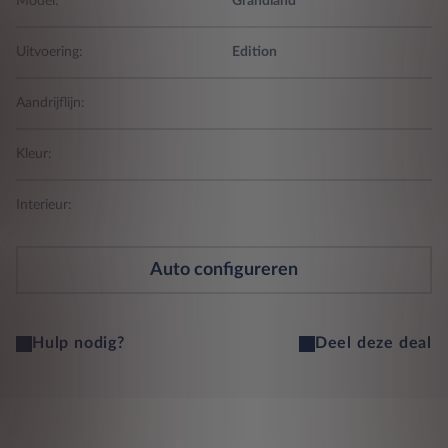
Model:
Grandland
Uitvoering:
Edition
Aandrijflijn:
Kleur:
Interieur:
Auto configureren
Hulp nodig?
Deel deze deal