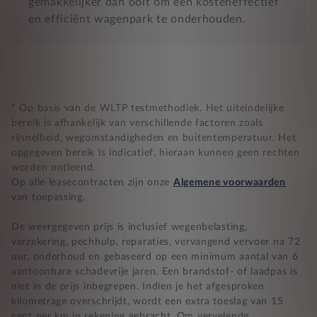
gemakkelijker dan ooit om een kosteneffectief
en efficiënt wagenpark te onderhouden.
* Op basis van de WLTP testmethodiek. Het uiteindelijke
bereik is afhankelijk van verschillende factoren zoals
rijsnelheid, wegomstandigheden en buitentemperatuur. Het
opgegeven bereik is indicatief, hieraan kunnen geen rechten
worden ontleend.
Op alle leasecontracten zijn onze
Algemene voorwaarden
van toepassing.
De weergegeven prijs is inclusief wegenbelasting,
verzekering, pechhulp, reparaties, vervangend vervoer na 72
uur, onderhoud en gebaseerd op een minimum aantal van 6
aantoonbare schadevrije jaren. Een brandstof- of laadpas is
niet in de prijs inbegrepen. Indien je het afgesproken
kilometrage overschrijdt, wordt een extra toeslag van 15
cent per km in rekening gebracht. Om vervelende