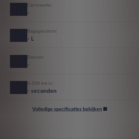
Carrosserie:
-
Bagageruimte:
-
L
Deuren:
-
0-100 km/u:
-
seconden
Volledige specificaties bekijken