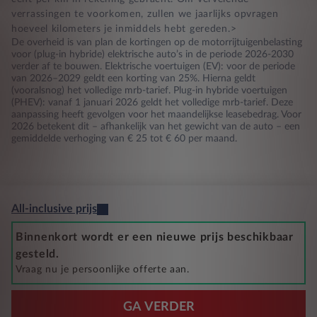
verrassingen te voorkomen, zullen we jaarlijks opvragen
hoeveel kilometers je inmiddels hebt gereden.>
De overheid is van plan de kortingen op de motorrijtuigenbelasting
voor (plug-in hybride) elektrische auto’s in de periode 2026-2030
verder af te bouwen. Elektrische voertuigen (EV): voor de periode
van 2026–2029 geldt een korting van 25%. Hierna geldt
(vooralsnog) het volledige mrb-tarief. Plug-in hybride voertuigen
(PHEV): vanaf 1 januari 2026 geldt het volledige mrb-tarief. Deze
aanpassing heeft gevolgen voor het maandelijkse leasebedrag. Voor
2026 betekent dit – afhankelijk van het gewicht van de auto – een
gemiddelde verhoging van € 25 tot € 60 per maand.
All-inclusive prijs
Binnenkort wordt er een nieuwe prijs beschikbaar
gesteld.
Vraag nu je persoonlijke offerte aan.
GA VERDER