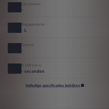
Carrosserie:
-
Bagageruimte:
-
L
Deuren:
-
0-100 km/u:
-
seconden
Volledige specificaties bekijken