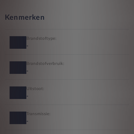
Kenmerken
Brandstoftype:
-
Brandstofverbruik:
-
Uitstoot:
-
Transmissie:
-