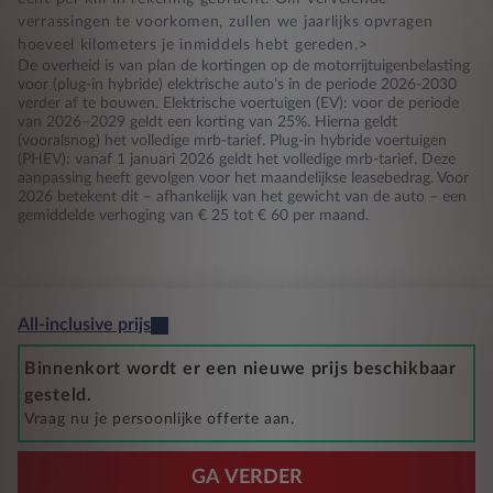
verrassingen te voorkomen, zullen we jaarlijks opvragen
hoeveel kilometers je inmiddels hebt gereden.>
De overheid is van plan de kortingen op de motorrijtuigenbelasting
voor (plug-in hybride) elektrische auto’s in de periode 2026-2030
verder af te bouwen. Elektrische voertuigen (EV): voor de periode
van 2026–2029 geldt een korting van 25%. Hierna geldt
(vooralsnog) het volledige mrb-tarief. Plug-in hybride voertuigen
(PHEV): vanaf 1 januari 2026 geldt het volledige mrb-tarief. Deze
aanpassing heeft gevolgen voor het maandelijkse leasebedrag. Voor
2026 betekent dit – afhankelijk van het gewicht van de auto – een
gemiddelde verhoging van € 25 tot € 60 per maand.
All-inclusive prijs
Binnenkort wordt er een nieuwe prijs beschikbaar
gesteld.
Vraag nu je persoonlijke offerte aan.
GA VERDER