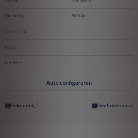
Model:
Grandland
Uitvoering:
Edition
Aandrijflijn:
Kleur:
Interieur:
Auto configureren
Hulp nodig?
Deel deze deal