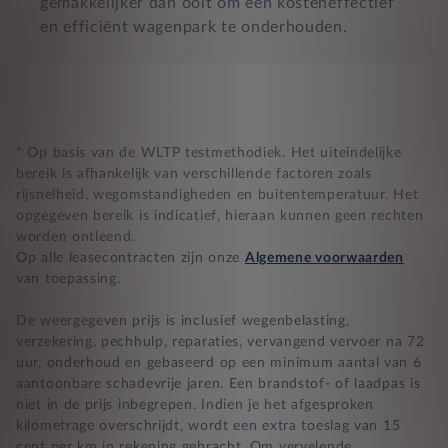
gemakkelijker dan ooit om een kosteneffectief
en efficiënt wagenpark te onderhouden.
* Op basis van de WLTP testmethodiek. Het uiteindelijke
bereik is afhankelijk van verschillende factoren zoals
rijsnelheid, wegomstandigheden en buitentemperatuur. Het
opgegeven bereik is indicatief, hieraan kunnen geen rechten
worden ontleend.
Op alle leasecontracten zijn onze
Algemene voorwaarden
van toepassing.
De weergegeven prijs is inclusief wegenbelasting,
verzekering, pechhulp, reparaties, vervangend vervoer na 72
uur, onderhoud en gebaseerd op een minimum aantal van 6
aantoonbare schadevrije jaren. Een brandstof- of laadpas is
niet in de prijs inbegrepen. Indien je het afgesproken
kilometrage overschrijdt, wordt een extra toeslag van 15
cent per km in rekening gebracht. Om vervelende