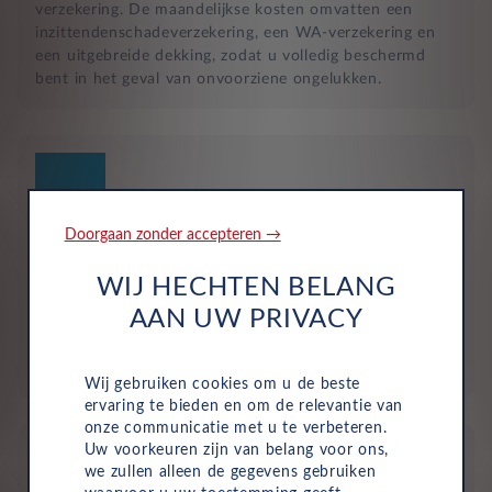
verzekering. De maandelijkse kosten omvatten een
inzittendenschadeverzekering, een WA-verzekering en
een uitgebreide dekking, zodat u volledig beschermd
bent in het geval van onvoorziene ongelukken.
Doorgaan zonder accepteren →
Geen investering of aanbetaling nodig
WIJ HECHTEN BELANG
Bij zakelijke lease is de leasemaatschappij eigenaar van
AAN UW PRIVACY
de auto en betaalt u een vast maandbedrag. Hierdoor
loopt uw bedrijf geen waarderisico en krijgt u niet te
maken met onverwachte rekeningen.
Wij gebruiken cookies om u de beste
ervaring te bieden en om de relevantie van
onze communicatie met u te verbeteren.
Uw voorkeuren zijn van belang voor ons,
we zullen alleen de gegevens gebruiken