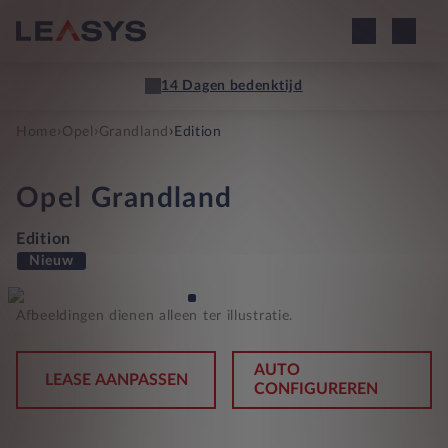
14 Dagen bedenktijd
›
›
›
Home
Opel
Grandland
Edition
Opel
Grandland
Edition
Nieuw
Afbeeldingen dienen alleen ter illustratie.
AUTO
LEASE AANPASSEN
CONFIGUREREN