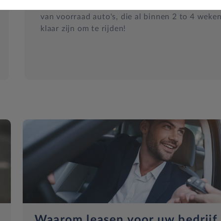
Snel een auto nodig? Kies uit ons grote aanbod
van voorraad auto's, die al binnen 2 to 4 weke
klaar zijn om te rijden!
Waarom leasen voor uw bedrijf