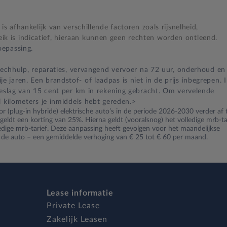
s afhankelijk van verschillende factoren zoals rijsnelheid,
 is indicatief, hieraan kunnen geen rechten worden ontleend.
epassing.
 pechhulp, reparaties, vervangend vervoer na 72 uur, onderhoud en
jaren. Een brandstof- of laadpas is niet in de prijs inbegrepen. 
oeslag van 15 cent per km in rekening gebracht. Om vervelende
l kilometers je inmiddels hebt gereden.>
r (plug-in hybride) elektrische auto’s in de periode 2026-2030 verder af 
ldt een korting van 25%. Hierna geldt (vooralsnog) het volledige mrb-tar
ledige mrb-tarief. Deze aanpassing heeft gevolgen voor het maandelijkse
n de auto – een gemiddelde verhoging van € 25 tot € 60 per maand.
Lease informatie
Private Lease
Zakelijk Leasen