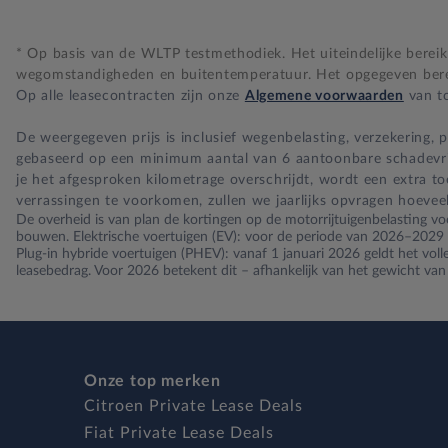
* Op basis van de WLTP testmethodiek. Het uiteindelijke bereik i
wegomstandigheden en buitentemperatuur. Het opgegeven bereik
Op alle leasecontracten zijn onze
Algemene voorwaarden
van to
De weergegeven prijs is inclusief wegenbelasting, verzekering,
gebaseerd op een minimum aantal van 6 aantoonbare schadevrije 
je het afgesproken kilometrage overschrijdt, wordt een extra t
verrassingen te voorkomen, zullen we jaarlijks opvragen hoevee
De overheid is van plan de kortingen op de motorrijtuigenbelasting voo
bouwen. Elektrische voertuigen (EV): voor de periode van 2026–2029 ge
Plug-in hybride voertuigen (PHEV): vanaf 1 januari 2026 geldt het vol
leasebedrag. Voor 2026 betekent dit – afhankelijk van het gewicht va
Onze top merken
Citroen Private Lease Deals
Fiat Private Lease Deals