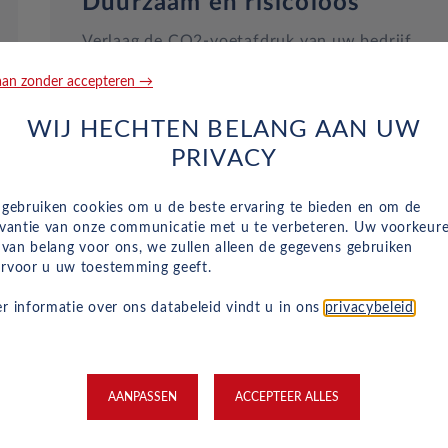
Duurzaam en risicoloos
Verlaag de CO2-voetafdruk van uw bedrijf
zonder grote investeringen. Wij hebben een gr
an zonder accepteren →
aanbod aan betaalbare elektrische autoleases
voor bedrijven om uw bedrijf te helpen over te
WIJ HECHTEN BELANG AAN UW
stappen op een milieuvriendelijke vloot.
PRIVACY
 gebruiken cookies om u de beste ervaring te bieden en om de
evantie van onze communicatie met u te verbeteren. Uw voorkeur
n van belang voor ons, we zullen alleen de gegevens gebruiken
rvoor u uw toestemming geeft.
r informatie over ons databeleid vindt u in ons
privacybeleid
.
Nieuwe en voorraad auto's
AANPASSEN
ACCEPTEER ALLES
beschikbaar