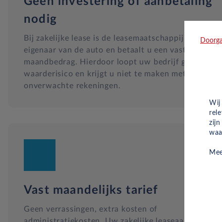
Geen investering of aanbetaling
nodig
Bij zakelijke lease is de leasemaatschappij
Doorga
eigenaar van de auto en betaalt u een vast
maandbedrag. Hierdoor loopt uw bedrijf geen
waarderisico en krijgt u niet te maken met
onverwachte rekeningen.
Wij
rel
zij
waa
Mee
Vast maandelijks tarief
Geen verrassingen, extra kosten of
administratiekosten. Uw zakelijke leaseaanbod is