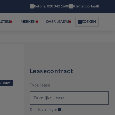
Bel ons: 020 342 1600
Klantenportaal
ACTIES
MERKEN
OVER LEASYS
ZOEKEN
Leasecontract
Nieuw
Type lease
Zakelijke Lease
Details verbergen