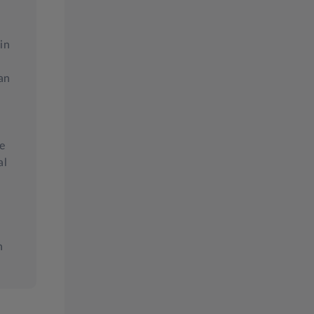
in
an
ke
al
n