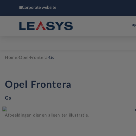
Corporate website
P
›
›
›
Home
Opel
Frontera
Gs
Opel
Frontera
Gs
Afbeeldingen dienen alleen ter illustratie.