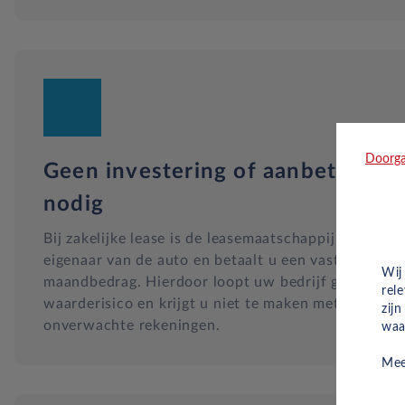
Doorga
Geen investering of aanbetaling
nodig
Bij zakelijke lease is de leasemaatschappij
eigenaar van de auto en betaalt u een vast
Wij
maandbedrag. Hierdoor loopt uw bedrijf geen
rel
waarderisico en krijgt u niet te maken met
zij
onverwachte rekeningen.
waa
Mee