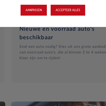
AANPASSEN
ACCEPTEER ALLES
Nieuwe en voorraad auto's
beschikbaar
Snel een auto nodig? Kies uit ons grote aanbod
van voorraad auto's, die al binnen 2 to 4 weke
klaar zijn om te rijden!