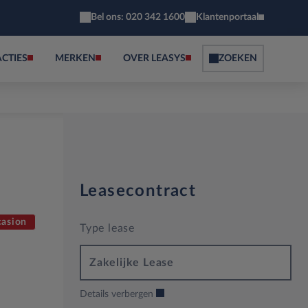
Bel ons: 020 342 1600
Klantenportaal
ACTIES
MERKEN
OVER LEASYS
ZOEKEN
Leasecontract
asion
Type lease
Zakelijke Lease
Details verbergen