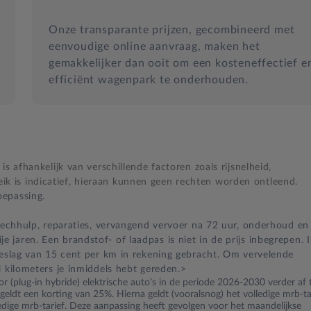
Onze transparante prijzen, gecombineerd met
eenvoudige online aanvraag, maken het
gemakkelijker dan ooit om een kosteneffectief e
efficiënt wagenpark te onderhouden.
s afhankelijk van verschillende factoren zoals rijsnelheid,
 is indicatief, hieraan kunnen geen rechten worden ontleend.
epassing.
 pechhulp, reparaties, vervangend vervoer na 72 uur, onderhoud en
jaren. Een brandstof- of laadpas is niet in de prijs inbegrepen. 
oeslag van 15 cent per km in rekening gebracht. Om vervelende
l kilometers je inmiddels hebt gereden.>
r (plug-in hybride) elektrische auto’s in de periode 2026-2030 verder af 
ldt een korting van 25%. Hierna geldt (vooralsnog) het volledige mrb-tar
ledige mrb-tarief. Deze aanpassing heeft gevolgen voor het maandelijkse