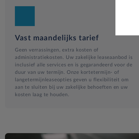
Vast maandelijks tarief
Geen verrassingen, extra kosten of
administratiekosten. Uw zakelijke leaseaanbod is
inclusief alle services en is gegarandeerd voor de
duur van uw termijn. Onze kortetermijn- of
langetermijnleaseopties geven u flexibiliteit om
aan te sluiten bij uw zakelijke behoeften en uw
kosten laag te houden.