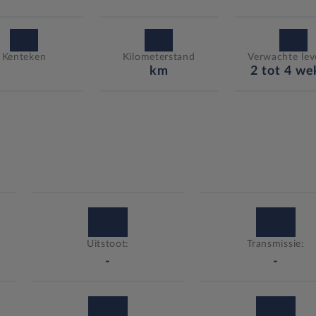
Kenteken
Kilometerstand
Verwachte leve
km
2 tot 4 w
Uitstoot:
Transmissie:
-
-