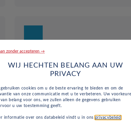
an zonder accepteren →
Duurzaam en risicoloos
WIJ HECHTEN BELANG AAN UW
Verlaag de CO2-voetafdruk van uw bedrijf
PRIVACY
zonder grote investeringen. Wij hebben een gr
aanbod aan betaalbare elektrische autoleases
voor bedrijven om uw bedrijf te helpen over te
 gebruiken cookies om u de beste ervaring te bieden en om de
evantie van onze communicatie met u te verbeteren. Uw voorkeur
stappen op een milieuvriendelijke vloot.
n van belang voor ons, we zullen alleen de gegevens gebruiken
rvoor u uw toestemming geeft.
r informatie over ons databeleid vindt u in ons
privacybeleid
.