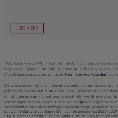
LEES MEER
* Op basis van de WLTP testmethodiek. Het uiteindelijke bereik i
wegomstandigheden en buitentemperatuur. Het opgegeven bereik
Op alle leasecontracten zijn onze
Algemene voorwaarden
van to
De weergegeven prijs is inclusief wegenbelasting, verzekering,
gebaseerd op een minimum aantal van 6 aantoonbare schadevrije 
je het afgesproken kilometrage overschrijdt, wordt een extra t
verrassingen te voorkomen, zullen we jaarlijks opvragen hoevee
De overheid is van plan de kortingen op de motorrijtuigenbelasting voo
bouwen. Elektrische voertuigen (EV): voor de periode van 2026–2029 ge
Plug-in hybride voertuigen (PHEV): vanaf 1 januari 2026 geldt het vol