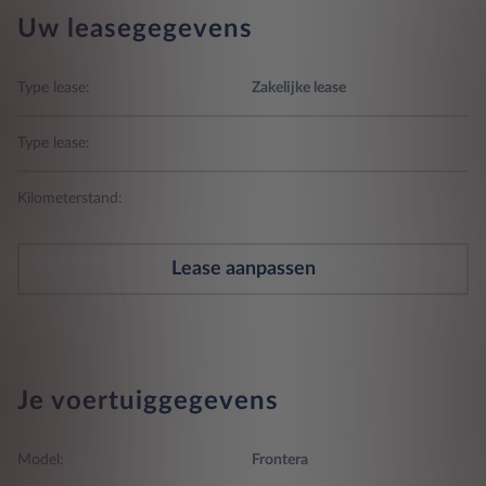
Uw leasegegevens
Type lease:
Zakelijke lease
Type lease:
Kilometerstand:
Lease aanpassen
Je voertuiggegevens
Model:
Frontera