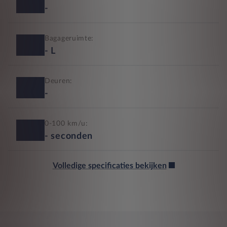
-
Bagageruimte:
-
L
Deuren:
-
0-100 km/u:
-
seconden
Volledige specificaties bekijken