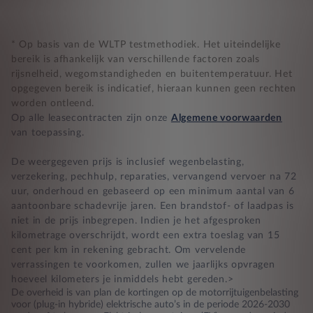
* Op basis van de WLTP testmethodiek. Het uiteindelijke
bereik is afhankelijk van verschillende factoren zoals
rijsnelheid, wegomstandigheden en buitentemperatuur. Het
opgegeven bereik is indicatief, hieraan kunnen geen rechten
worden ontleend.
Op alle leasecontracten zijn onze
Algemene voorwaarden
van toepassing.
De weergegeven prijs is inclusief wegenbelasting,
verzekering, pechhulp, reparaties, vervangend vervoer na 72
uur, onderhoud en gebaseerd op een minimum aantal van 6
aantoonbare schadevrije jaren. Een brandstof- of laadpas is
niet in de prijs inbegrepen. Indien je het afgesproken
kilometrage overschrijdt, wordt een extra toeslag van 15
cent per km in rekening gebracht. Om vervelende
verrassingen te voorkomen, zullen we jaarlijks opvragen
hoeveel kilometers je inmiddels hebt gereden.>
De overheid is van plan de kortingen op de motorrijtuigenbelasting
voor (plug-in hybride) elektrische auto’s in de periode 2026-2030