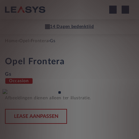
14 Dagen bedenktijd
›
›
›
Home
Opel
Frontera
Gs
Opel
Frontera
Gs
Occasion
Afbeeldingen dienen alleen ter illustratie.
LEASE AANPASSEN