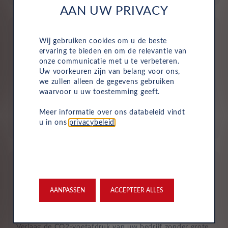
AAN UW PRIVACY
Wij gebruiken cookies om u de beste
ervaring te bieden en om de relevantie van
onze communicatie met u te verbeteren.
Uw voorkeuren zijn van belang voor ons,
Geen investering of aanbetaling nodig
we zullen alleen de gegevens gebruiken
waarvoor u uw toestemming geeft.
Bij zakelijke lease is de leasemaatschappij eigenaar van
de auto en betaalt u een vast maandbedrag. Hierdoor
Meer informatie over ons databeleid vindt
loopt uw bedrijf geen waarderisico en krijgt u niet te
u in ons
privacybeleid
.
maken met onverwachte rekeningen.
AANPASSEN
ACCEPTEER ALLES
Duurzaam en risicoloos
Verlaag de CO2-voetafdruk van uw bedrijf zonder grote