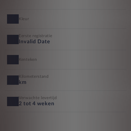
Kleur
Eerste registratie
Invalid Date
Kenteken
Kilometerstand
km
Verwachte levertijd
2 tot 4 weken