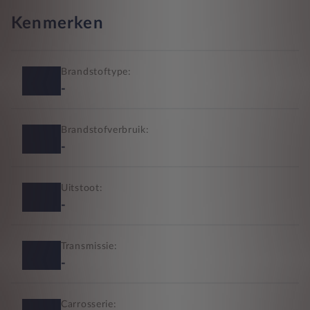
Kenmerken
Brandstoftype:
-
Brandstofverbruik:
-
Uitstoot:
-
Transmissie:
-
Carrosserie: