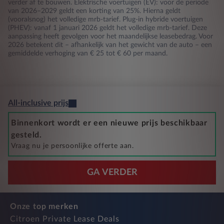
verder af te bouwen. Elektrische voertuigen (EV): voor de periode
van 2026–2029 geldt een korting van 25%. Hierna geldt
(vooralsnog) het volledige mrb-tarief. Plug-in hybride voertuigen
(PHEV): vanaf 1 januari 2026 geldt het volledige mrb-tarief. Deze
aanpassing heeft gevolgen voor het maandelijkse leasebedrag. Voor
2026 betekent dit – afhankelijk van het gewicht van de auto – een
gemiddelde verhoging van € 25 tot € 60 per maand.
All-inclusive prijs
Binnenkort wordt er een nieuwe prijs beschikbaar
gesteld.
Vraag nu je persoonlijke offerte aan.
GA VERDER
Onze top merken
Citroen Private Lease Deals