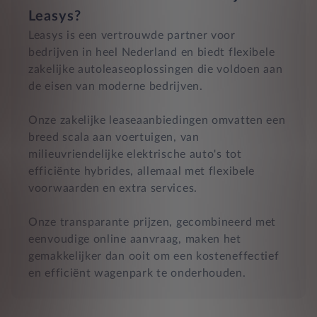
Leasys?
Leasys is een vertrouwde partner voor
bedrijven in heel Nederland en biedt flexibele
zakelijke autoleaseoplossingen die voldoen aan
de eisen van moderne bedrijven.
Onze zakelijke leaseaanbiedingen omvatten een
breed scala aan voertuigen, van
milieuvriendelijke elektrische auto's tot
efficiënte hybrides, allemaal met flexibele
voorwaarden en extra services.
Onze transparante prijzen, gecombineerd met
eenvoudige online aanvraag, maken het
gemakkelijker dan ooit om een kosteneffectief
en efficiënt wagenpark te onderhouden.