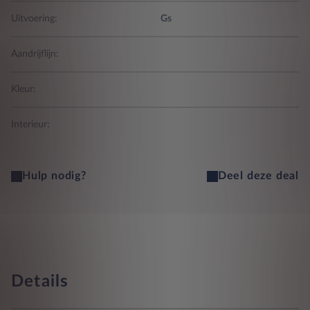
Uitvoering:
Gs
Aandrijflijn:
Kleur:
Interieur:
Hulp nodig?
Deel deze deal
Details