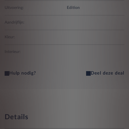
Uitvoering:
Edition
Aandrijflijn:
Kleur:
Interieur:
Hulp nodig?
Deel deze deal
Details