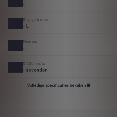
-
Bagageruimte:
-
L
Deuren:
-
0-100 km/u:
-
seconden
Volledige specificaties bekijken