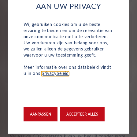
AAN UW PRIVACY
Wij gebruiken cookies om u de beste
ervaring te bieden en om de relevantie van
onze communicatie met u te verbeteren.
Uw voorkeuren zijn van belang voor ons,
Geen investering of aanbetaling nodig
we zullen alleen de gegevens gebruiken
waarvoor u uw toestemming geeft.
Bij zakelijke lease is de leasemaatschappij eigenaar van
de auto en betaalt u een vast maandbedrag. Hierdoor
Meer informatie over ons databeleid vindt
loopt uw bedrijf geen waarderisico en krijgt u niet te
u in ons
privacybeleid
.
maken met onverwachte rekeningen.
AANPASSEN
ACCEPTEER ALLES
Duurzaam en risicoloos
Verlaag de CO2-voetafdruk van uw bedrijf zonder grote