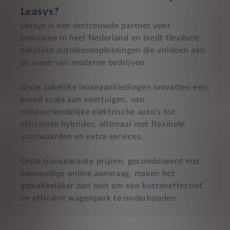
Leasys?
Leasys is een vertrouwde partner voor
bedrijven in heel Nederland en biedt flexibele
zakelijke autoleaseoplossingen die voldoen aan
de eisen van moderne bedrijven.
Onze zakelijke leaseaanbiedingen omvatten een
breed scala aan voertuigen, van
milieuvriendelijke elektrische auto's tot
efficiënte hybrides, allemaal met flexibele
voorwaarden en extra services.
Onze transparante prijzen, gecombineerd met
eenvoudige online aanvraag, maken het
gemakkelijker dan ooit om een kosteneffectief
en efficiënt wagenpark te onderhouden.