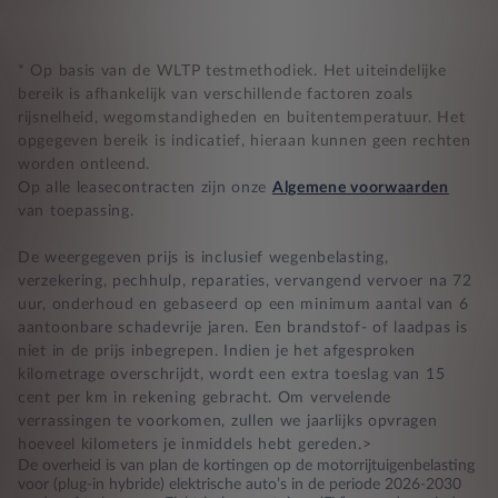
* Op basis van de WLTP testmethodiek. Het uiteindelijke
bereik is afhankelijk van verschillende factoren zoals
rijsnelheid, wegomstandigheden en buitentemperatuur. Het
opgegeven bereik is indicatief, hieraan kunnen geen rechten
worden ontleend.
Op alle leasecontracten zijn onze
Algemene voorwaarden
van toepassing.
De weergegeven prijs is inclusief wegenbelasting,
verzekering, pechhulp, reparaties, vervangend vervoer na 72
uur, onderhoud en gebaseerd op een minimum aantal van 6
aantoonbare schadevrije jaren. Een brandstof- of laadpas is
niet in de prijs inbegrepen. Indien je het afgesproken
kilometrage overschrijdt, wordt een extra toeslag van 15
cent per km in rekening gebracht. Om vervelende
verrassingen te voorkomen, zullen we jaarlijks opvragen
hoeveel kilometers je inmiddels hebt gereden.>
De overheid is van plan de kortingen op de motorrijtuigenbelasting
voor (plug-in hybride) elektrische auto’s in de periode 2026-2030