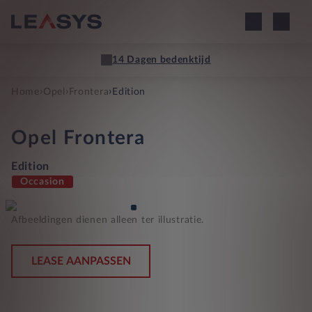
14 Dagen bedenktijd
›
›
›
Home
Opel
Frontera
Edition
Opel
Frontera
Edition
Occasion
Afbeeldingen dienen alleen ter illustratie.
LEASE AANPASSEN