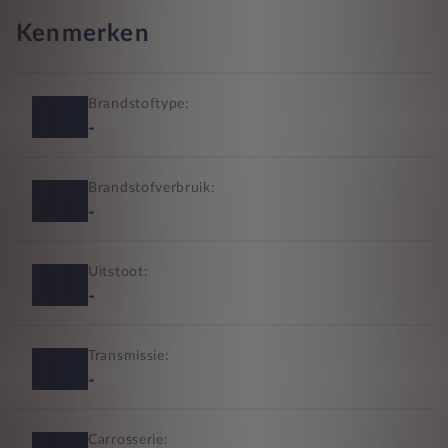
Kenmerken
Brandstoftype:
-
Brandstofverbruik:
-
Uitstoot:
-
Transmissie:
-
Carrosserie: