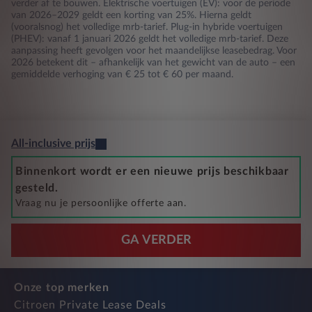
verder af te bouwen. Elektrische voertuigen (EV): voor de periode
van 2026–2029 geldt een korting van 25%. Hierna geldt
(vooralsnog) het volledige mrb-tarief. Plug-in hybride voertuigen
(PHEV): vanaf 1 januari 2026 geldt het volledige mrb-tarief. Deze
aanpassing heeft gevolgen voor het maandelijkse leasebedrag. Voor
2026 betekent dit – afhankelijk van het gewicht van de auto – een
gemiddelde verhoging van € 25 tot € 60 per maand.
All-inclusive prijs
Binnenkort wordt er een nieuwe prijs beschikbaar
gesteld.
Vraag nu je persoonlijke offerte aan.
GA VERDER
Onze top merken
Citroen Private Lease Deals