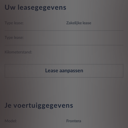
Uw leasegegevens
Type lease:
Zakelijke lease
Type lease:
Kilometerstand:
Lease aanpassen
Je voertuiggegevens
Model:
Frontera