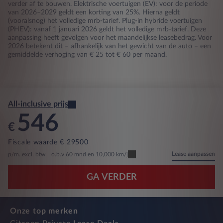
verder af te bouwen. Elektrische voertuigen (EV): voor de periode
van 2026–2029 geldt een korting van 25%. Hierna geldt
(vooralsnog) het volledige mrb-tarief. Plug-in hybride voertuigen
(PHEV): vanaf 1 januari 2026 geldt het volledige mrb-tarief. Deze
aanpassing heeft gevolgen voor het maandelijkse leasebedrag. Voor
2026 betekent dit – afhankelijk van het gewicht van de auto – een
gemiddelde verhoging van € 25 tot € 60 per maand.
All-inclusive prijs
546
€
Fiscale waarde € 29500
Lease aanpassen
p/m. excl. btw
o.b.v 60 mnd en 10,000 km/j
GA VERDER
Onze top merken