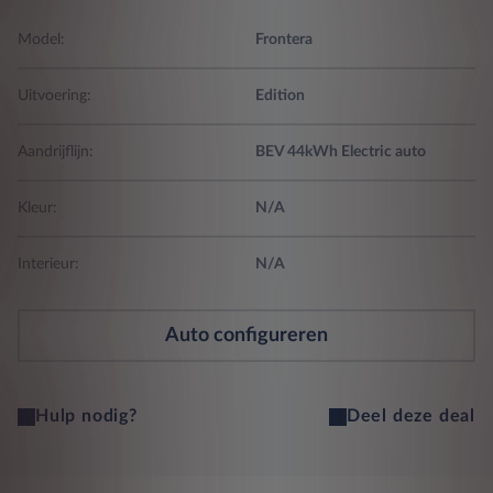
Model:
Frontera
Uitvoering:
Edition
Aandrijflijn:
BEV 44kWh Electric auto
Kleur:
N/A
Interieur:
N/A
Auto configureren
Hulp nodig?
Deel deze deal