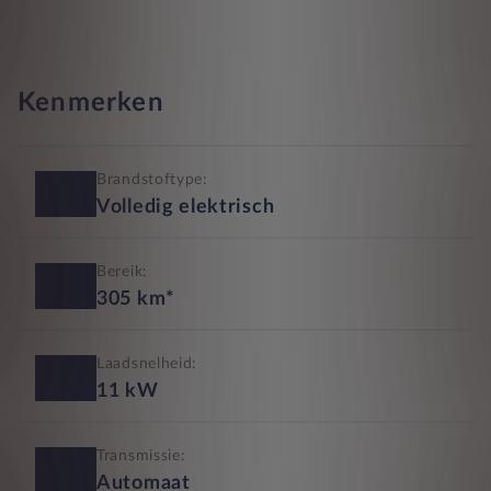
Kenmerken
Brandstoftype:
Volledig elektrisch
Bereik:
305
km*
Laadsnelheid:
11
kW
Transmissie:
Automaat