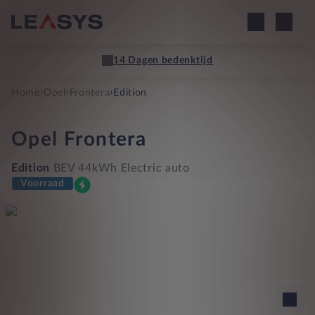
14 Dagen bedenktijd
›
›
›
Home
Opel
Frontera
Edition
Opel
Frontera
Edition
BEV 44kWh Electric auto
Voorraad