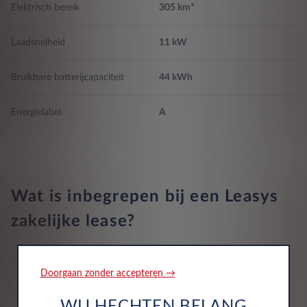
Elektrisch bereik
305 km*
Lane departure waarschuwing
Laadsnelheid
11 kW
Airbags 6
Bruikbare batterijcapaciteit
44 kWh
Energielabel
A
Wat is inbegrepen bij een Leasys
zakelijke lease?
Doorgaan zonder accepteren →
WIJ HECHTEN BELANG