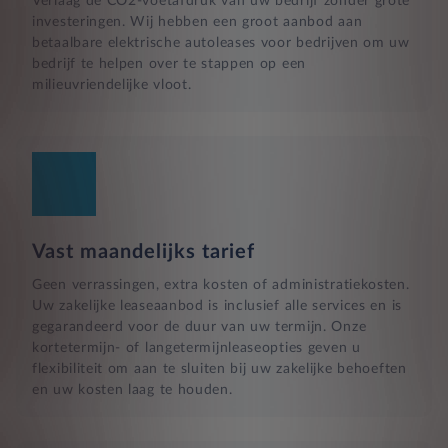
Verlaag de CO2-voetafdruk van uw bedrijf zonder grote
investeringen. Wij hebben een groot aanbod aan
betaalbare elektrische autoleases voor bedrijven om uw
bedrijf te helpen over te stappen op een
milieuvriendelijke vloot.
Vast maandelijks tarief
Geen verrassingen, extra kosten of administratiekosten.
Uw zakelijke leaseaanbod is inclusief alle services en is
gegarandeerd voor de duur van uw termijn. Onze
kortetermijn- of langetermijnleaseopties geven u
flexibiliteit om aan te sluiten bij uw zakelijke behoeften
en uw kosten laag te houden.