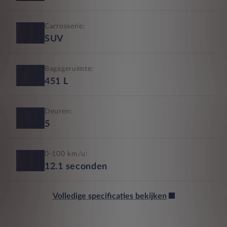
Carrosserie:
SUV
Bagageruimte:
451
L
Deuren:
5
0-100 km/u:
12.1
seconden
Volledige specificaties bekijken