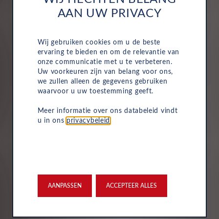
AAN UW PRIVACY
Alles is inbegrepen
Motorrijtuigenbelasting, onderhoud, service, reparaties
Wij gebruiken cookies om u de beste
en pechhulp zijn allemaal inbegrepen in de vaste
ervaring te bieden en om de relevantie van
maandelijkse kosten van uw zakelijke autolease.
onze communicatie met u te verbeteren.
Hierdoor wordt het eenvoudig om de voertuigen van
Uw voorkeuren zijn van belang voor ons,
uw bedrijf te beheren.
we zullen alleen de gegevens gebruiken
waarvoor u uw toestemming geeft.
Meer informatie over ons databeleid vindt
u in ons
privacybeleid
.
Verzekering
Uw Leasys zakelijke autolease is standaard voorzien van
verzekering. De maandelijkse kosten omvatten een
AANPASSEN
ACCEPTEER ALLES
inzittendenschadeverzekering, een WA-verzekering en
een uitgebreide dekking, zodat u volledig beschermd
bent in het geval van onvoorziene ongelukken.