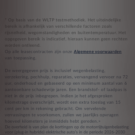
* Op basis van de WLTP testmethodiek. Het uiteindelijke
bereik is afhankelijk van verschillende factoren zoals
rijsnelheid, wegomstandigheden en buitentemperatuur. Het
opgegeven bereik is indicatief, hieraan kunnen geen rechten
worden ontleend.
Op alle leasecontracten zijn onze
Algemene voorwaarden
van toepassing.
De weergegeven prijs is inclusief wegenbelasting,
verzekering, pechhulp, reparaties, vervangend vervoer na 72
uur, onderhoud en gebaseerd op een minimum aantal van 6
aantoonbare schadevrije jaren. Een brandstof- of laadpas is
niet in de prijs inbegrepen. Indien je het afgesproken
kilometrage overschrijdt, wordt een extra toeslag van 15
cent per km in rekening gebracht. Om vervelende
verrassingen te voorkomen, zullen we jaarlijks opvragen
hoeveel kilometers je inmiddels hebt gereden.>
De overheid is van plan de kortingen op de motorrijtuigenbelasting
voor (plug-in hybride) elektrische auto’s in de periode 2026-2030