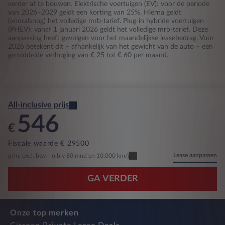
verder af te bouwen. Elektrische voertuigen (EV): voor de periode
van 2026–2029 geldt een korting van 25%. Hierna geldt
(vooralsnog) het volledige mrb-tarief. Plug-in hybride voertuigen
(PHEV): vanaf 1 januari 2026 geldt het volledige mrb-tarief. Deze
aanpassing heeft gevolgen voor het maandelijkse leasebedrag. Voor
2026 betekent dit – afhankelijk van het gewicht van de auto – een
gemiddelde verhoging van € 25 tot € 60 per maand.
All-inclusive prijs
546
€
Fiscale waarde € 29500
Lease aanpassen
p/m. excl. btw
o.b.v 60 mnd en 10,000 km/j
GA VERDER
Onze top merken