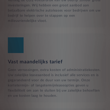
Verlaag de CO2-voetafdruk van uw bedrijf zonder grote
investeringen. Wij hebben een groot aanbod aan
betaalbare elektrische autoleases voor bedrijven om uw
bedrijf te helpen over te stappen op een
milieuvriendelijke vloot.
Vast maandelijks tarief
Geen verrassingen, extra kosten of administratiekosten.
Uw zakelijke leaseaanbod is inclusief alle services en is
gegarandeerd voor de duur van uw termijn. Onze
kortetermijn- of langetermijnleaseopties geven u
flexibiliteit om aan te sluiten bij uw zakelijke behoeften
en uw kosten laag te houden.