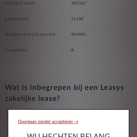
Elektrisch bereik
305 km*
Lane departure waarschuwing
Laadsnelheid
11 kW
Airbags 6
Bruikbare batterijcapaciteit
44 kWh
Energielabel
A
Wat is inbegrepen bij een Leasys
zakelijke lease?
Doorgaan zonder accepteren →
WIJ HECHTEN BELANG