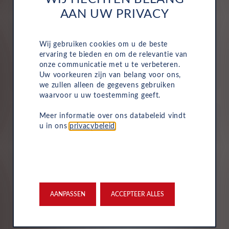
AAN UW PRIVACY
Alles is inbegrepen
Motorrijtuigenbelasting, onderhoud, service, reparaties
Wij gebruiken cookies om u de beste
en pechhulp zijn allemaal inbegrepen in de vaste
ervaring te bieden en om de relevantie van
maandelijkse kosten van uw zakelijke autolease.
onze communicatie met u te verbeteren.
Hierdoor wordt het eenvoudig om de voertuigen van
Uw voorkeuren zijn van belang voor ons,
uw bedrijf te beheren.
we zullen alleen de gegevens gebruiken
waarvoor u uw toestemming geeft.
Meer informatie over ons databeleid vindt
u in ons
privacybeleid
.
Verzekering
Uw Leasys zakelijke autolease is standaard voorzien van
verzekering. De maandelijkse kosten omvatten een
AANPASSEN
ACCEPTEER ALLES
inzittendenschadeverzekering, een WA-verzekering en
een uitgebreide dekking, zodat u volledig beschermd
bent in het geval van onvoorziene ongelukken.