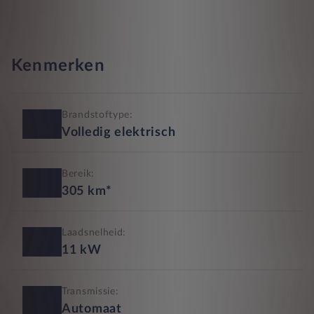
Kenmerken
Brandstoftype:
Volledig elektrisch
Bereik:
305
km*
Laadsnelheid:
11
kW
Transmissie:
Automaat