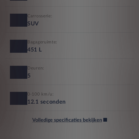
Carrosserie:
SUV
Bagageruimte:
451
L
Deuren:
5
0-100 km/u:
12.1
seconden
Volledige specificaties bekijken