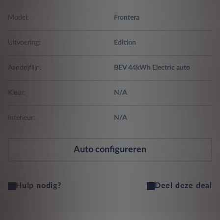
Model:
Frontera
Uitvoering:
Edition
Aandrijflijn:
BEV 44kWh Electric auto
Kleur:
N/A
Interieur:
N/A
Auto configureren
Hulp nodig?
Deel deze deal