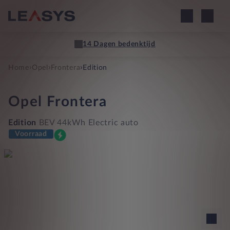
14 Dagen bedenktijd
›
›
›
Home
Opel
Frontera
Edition
Opel
Frontera
Edition
BEV 44kWh Electric auto
Voorraad