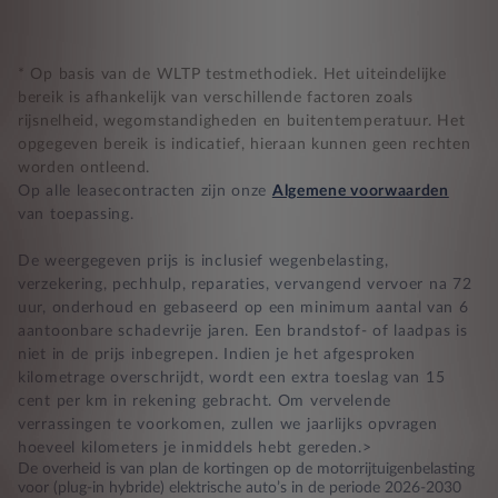
* Op basis van de WLTP testmethodiek. Het uiteindelijke
bereik is afhankelijk van verschillende factoren zoals
rijsnelheid, wegomstandigheden en buitentemperatuur. Het
opgegeven bereik is indicatief, hieraan kunnen geen rechten
worden ontleend.
Op alle leasecontracten zijn onze
Algemene voorwaarden
van toepassing.
De weergegeven prijs is inclusief wegenbelasting,
verzekering, pechhulp, reparaties, vervangend vervoer na 72
uur, onderhoud en gebaseerd op een minimum aantal van 6
aantoonbare schadevrije jaren. Een brandstof- of laadpas is
niet in de prijs inbegrepen. Indien je het afgesproken
kilometrage overschrijdt, wordt een extra toeslag van 15
cent per km in rekening gebracht. Om vervelende
verrassingen te voorkomen, zullen we jaarlijks opvragen
hoeveel kilometers je inmiddels hebt gereden.>
De overheid is van plan de kortingen op de motorrijtuigenbelasting
voor (plug-in hybride) elektrische auto’s in de periode 2026-2030