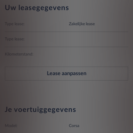
Uw leasegegevens
Type lease:
Zakelijke lease
Type lease:
Kilometerstand:
Lease aanpassen
Je voertuiggegevens
Model:
Corsa