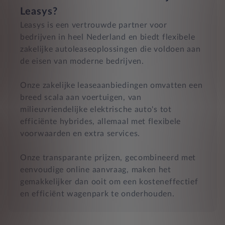
Leasys?
Leasys is een vertrouwde partner voor
bedrijven in heel Nederland en biedt flexibele
zakelijke autoleaseoplossingen die voldoen aan
de eisen van moderne bedrijven.
Onze zakelijke leaseaanbiedingen omvatten een
breed scala aan voertuigen, van
milieuvriendelijke elektrische auto's tot
efficiënte hybrides, allemaal met flexibele
voorwaarden en extra services.
Onze transparante prijzen, gecombineerd met
eenvoudige online aanvraag, maken het
gemakkelijker dan ooit om een kosteneffectief
en efficiënt wagenpark te onderhouden.