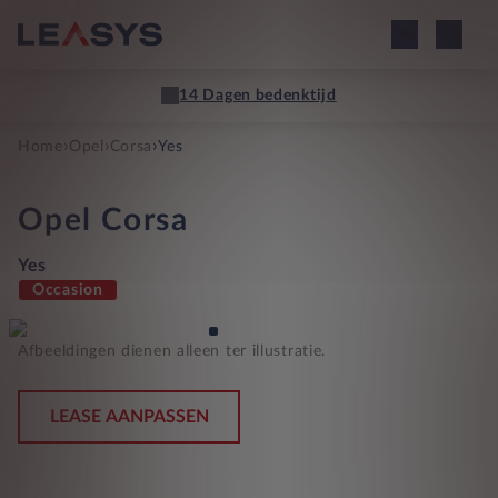
14 Dagen bedenktijd
›
›
›
Home
Opel
Corsa
Yes
Opel
Corsa
Yes
Occasion
Afbeeldingen dienen alleen ter illustratie.
LEASE AANPASSEN