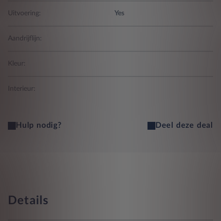
Uitvoering:
Yes
Aandrijflijn:
Kleur:
Interieur:
Hulp nodig?
Deel deze deal
Details