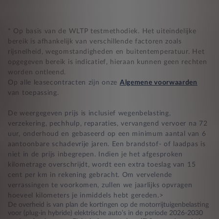
* Op basis van de WLTP testmethodiek. Het uiteindelijke
bereik is afhankelijk van verschillende factoren zoals
rijsnelheid, wegomstandigheden en buitentemperatuur. Het
opgegeven bereik is indicatief, hieraan kunnen geen rechten
worden ontleend.
Op alle leasecontracten zijn onze
Algemene voorwaarden
van toepassing.
De weergegeven prijs is inclusief wegenbelasting,
verzekering, pechhulp, reparaties, vervangend vervoer na 72
uur, onderhoud en gebaseerd op een minimum aantal van 6
aantoonbare schadevrije jaren. Een brandstof- of laadpas is
niet in de prijs inbegrepen. Indien je het afgesproken
kilometrage overschrijdt, wordt een extra toeslag van 15
cent per km in rekening gebracht. Om vervelende
verrassingen te voorkomen, zullen we jaarlijks opvragen
hoeveel kilometers je inmiddels hebt gereden.>
De overheid is van plan de kortingen op de motorrijtuigenbelasting
voor (plug-in hybride) elektrische auto’s in de periode 2026-2030