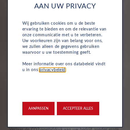
AAN UW PRIVACY
Wij gebruiken cookies om u de beste
ervaring te bieden en om de relevantie van
onze communicatie met u te verbeteren.
Uw voorkeuren zijn van belang voor ons,
Geen investering of aanbetaling nodig
we zullen alleen de gegevens gebruiken
waarvoor u uw toestemming geeft.
Bij zakelijke lease is de leasemaatschappij eigenaar van
de auto en betaalt u een vast maandbedrag. Hierdoor
Meer informatie over ons databeleid vindt
loopt uw bedrijf geen waarderisico en krijgt u niet te
u in ons
privacybeleid
.
maken met onverwachte rekeningen.
AANPASSEN
ACCEPTEER ALLES
Duurzaam en risicoloos
Verlaag de CO2-voetafdruk van uw bedrijf zonder grote