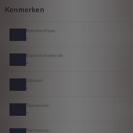
Kenmerken
Brandstoftype:
-
Brandstofverbruik:
-
Uitstoot:
-
Transmissie:
-
Carrosserie: