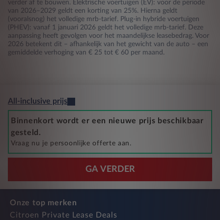
verder af te bouwen. Elektrische voertuigen (EV): voor de periode
van 2026–2029 geldt een korting van 25%. Hierna geldt
(vooralsnog) het volledige mrb-tarief. Plug-in hybride voertuigen
(PHEV): vanaf 1 januari 2026 geldt het volledige mrb-tarief. Deze
aanpassing heeft gevolgen voor het maandelijkse leasebedrag. Voor
2026 betekent dit – afhankelijk van het gewicht van de auto – een
gemiddelde verhoging van € 25 tot € 60 per maand.
All-inclusive prijs
Binnenkort wordt er een nieuwe prijs beschikbaar
gesteld.
Vraag nu je persoonlijke offerte aan.
GA VERDER
Onze top merken
Citroen Private Lease Deals