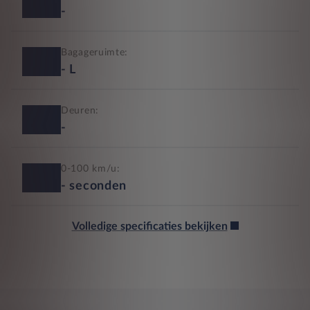
-
Bagageruimte:
-
L
Deuren:
-
0-100 km/u:
-
seconden
Volledige specificaties bekijken