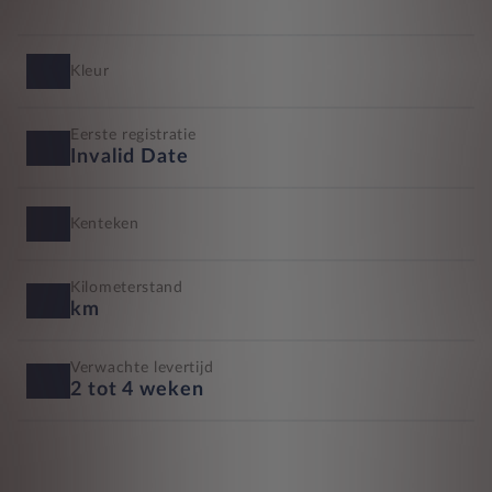
Kleur
Eerste registratie
Invalid Date
Kenteken
Kilometerstand
km
Verwachte levertijd
2 tot 4 weken