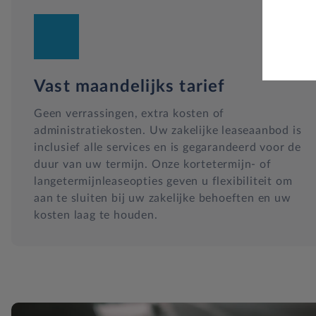
Vast maandelijks tarief
Geen verrassingen, extra kosten of
administratiekosten. Uw zakelijke leaseaanbod is
inclusief alle services en is gegarandeerd voor de
duur van uw termijn. Onze kortetermijn- of
langetermijnleaseopties geven u flexibiliteit om
aan te sluiten bij uw zakelijke behoeften en uw
kosten laag te houden.