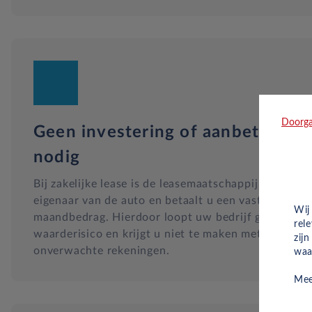
Doorga
Geen investering of aanbetaling
nodig
Bij zakelijke lease is de leasemaatschappij
eigenaar van de auto en betaalt u een vast
Wij
maandbedrag. Hierdoor loopt uw bedrijf geen
rel
waarderisico en krijgt u niet te maken met
zij
onverwachte rekeningen.
waa
Mee