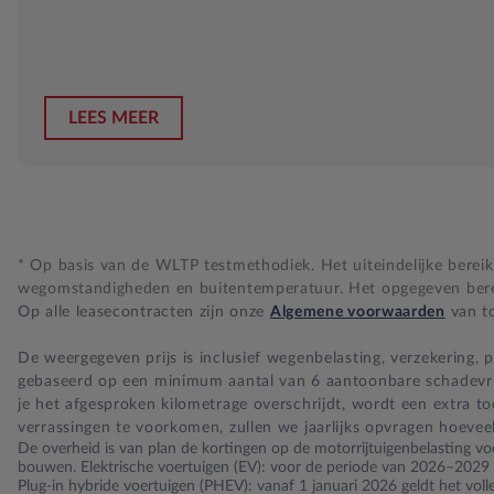
LEES MEER
* Op basis van de WLTP testmethodiek. Het uiteindelijke bereik i
wegomstandigheden en buitentemperatuur. Het opgegeven bereik
Op alle leasecontracten zijn onze
Algemene voorwaarden
van to
De weergegeven prijs is inclusief wegenbelasting, verzekering,
gebaseerd op een minimum aantal van 6 aantoonbare schadevrije 
je het afgesproken kilometrage overschrijdt, wordt een extra t
verrassingen te voorkomen, zullen we jaarlijks opvragen hoevee
De overheid is van plan de kortingen op de motorrijtuigenbelasting voo
bouwen. Elektrische voertuigen (EV): voor de periode van 2026–2029 ge
Plug-in hybride voertuigen (PHEV): vanaf 1 januari 2026 geldt het vol