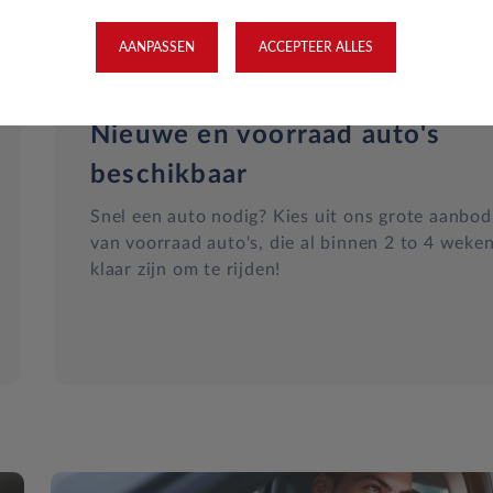
AANPASSEN
ACCEPTEER ALLES
Nieuwe en voorraad auto's
beschikbaar
Snel een auto nodig? Kies uit ons grote aanbod
van voorraad auto's, die al binnen 2 to 4 weke
klaar zijn om te rijden!