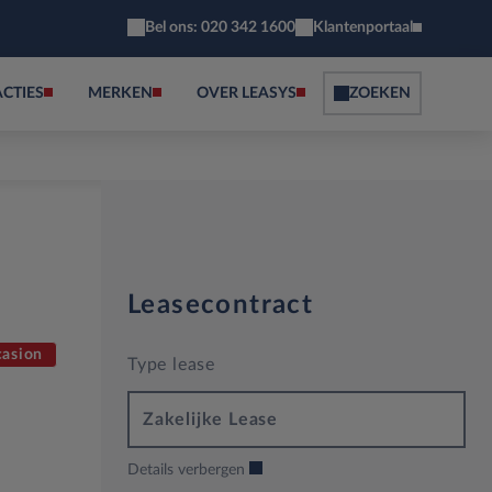
Bel ons: 020 342 1600
Klantenportaal
ACTIES
MERKEN
OVER LEASYS
ZOEKEN
Leasecontract
asion
Type lease
Zakelijke Lease
Details verbergen