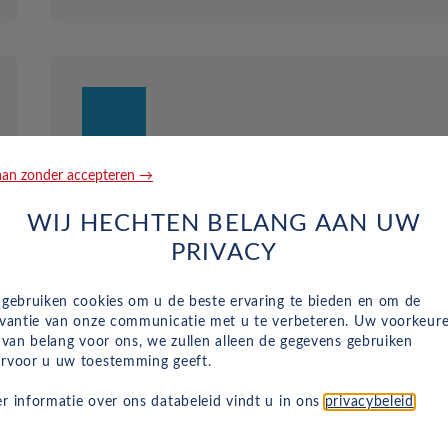
an zonder accepteren →
Duurzaam en risicoloos
WIJ HECHTEN BELANG AAN UW
Verlaag de CO2-voetafdruk van uw bedrijf
PRIVACY
zonder grote investeringen. Wij hebben een gr
aanbod aan betaalbare elektrische autoleases
voor bedrijven om uw bedrijf te helpen over te
 gebruiken cookies om u de beste ervaring te bieden en om de
evantie van onze communicatie met u te verbeteren. Uw voorkeur
stappen op een milieuvriendelijke vloot.
n van belang voor ons, we zullen alleen de gegevens gebruiken
rvoor u uw toestemming geeft.
r informatie over ons databeleid vindt u in ons
privacybeleid
.