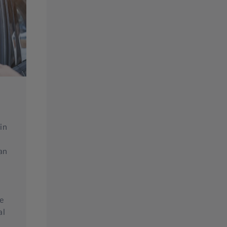
in
an
ke
al