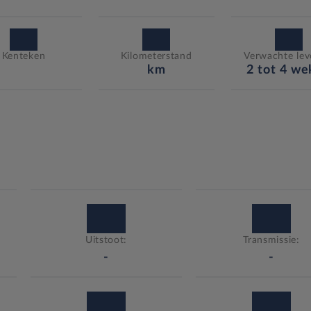
Kenteken
Kilometerstand
Verwachte leve
km
2 tot 4 w
Uitstoot:
Transmissie:
-
-