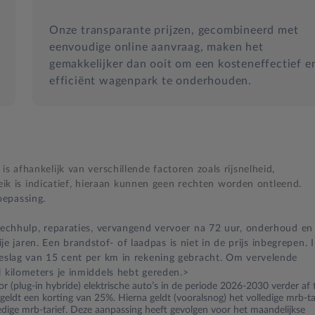
Onze transparante prijzen, gecombineerd met
eenvoudige online aanvraag, maken het
gemakkelijker dan ooit om een kosteneffectief e
efficiënt wagenpark te onderhouden.
s afhankelijk van verschillende factoren zoals rijsnelheid,
 is indicatief, hieraan kunnen geen rechten worden ontleend.
epassing.
 pechhulp, reparaties, vervangend vervoer na 72 uur, onderhoud en
jaren. Een brandstof- of laadpas is niet in de prijs inbegrepen. 
oeslag van 15 cent per km in rekening gebracht. Om vervelende
l kilometers je inmiddels hebt gereden.>
r (plug-in hybride) elektrische auto’s in de periode 2026-2030 verder af 
ldt een korting van 25%. Hierna geldt (vooralsnog) het volledige mrb-tar
ledige mrb-tarief. Deze aanpassing heeft gevolgen voor het maandelijkse