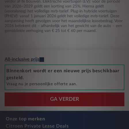
verder af te bouwen. Elektrische voertuigen (EV): voor de periode
van 2026–2029 geldt een korting van 25%. Hierna geldt
(vooralsnog) het volledige mrb-tarief. Plug-in hybride voertuigen
(PHEV): vanaf 1 januari 2026 geldt het volledige mrb-tarief. Deze
aanpassing heeft gevolgen voor het maandelijkse leasebedrag. Voor
2026 betekent dit – afhankelijk van het gewicht van de auto – een
gemiddelde verhoging van € 25 tot € 60 per maand.
All-inclusive prijs
Binnenkort wordt er een nieuwe prijs beschikbaar
gesteld.
Vraag nu je persoonlijke offerte aan.
GA VERDER
Onze top merken
Citroen Private Lease Deals