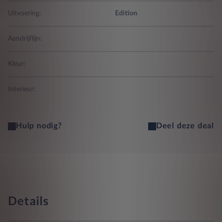
Uitvoering:
Edition
Aandrijflijn:
Kleur:
Interieur:
Hulp nodig?
Deel deze deal
Details