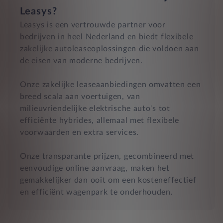
Leasys?
Leasys is een vertrouwde partner voor
bedrijven in heel Nederland en biedt flexibele
zakelijke autoleaseoplossingen die voldoen aan
de eisen van moderne bedrijven.
Onze zakelijke leaseaanbiedingen omvatten een
breed scala aan voertuigen, van
milieuvriendelijke elektrische auto's tot
efficiënte hybrides, allemaal met flexibele
voorwaarden en extra services.
Onze transparante prijzen, gecombineerd met
eenvoudige online aanvraag, maken het
gemakkelijker dan ooit om een kosteneffectief
en efficiënt wagenpark te onderhouden.