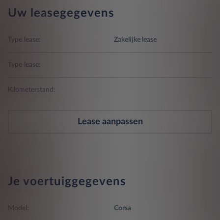
Uw leasegegevens
Type lease:
Zakelijke lease
Type lease:
Kilometerstand:
Lease aanpassen
Je voertuiggegevens
Model:
Corsa