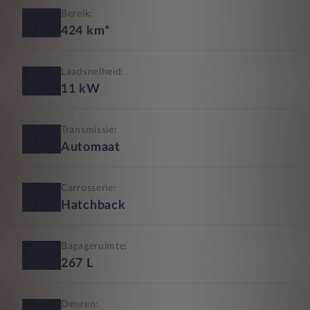
Bereik:
424
km*
Laadsnelheid:
11
kW
Transmissie:
Automaat
Carrosserie:
Hatchback
Bagageruimte:
267
L
Deuren: