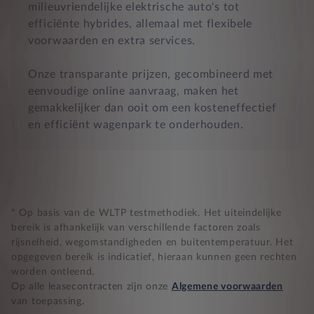
milieuvriendelijke elektrische auto's tot
efficiënte hybrides, allemaal met flexibele
voorwaarden en extra services.
Onze transparante prijzen, gecombineerd met
eenvoudige online aanvraag, maken het
gemakkelijker dan ooit om een kosteneffectief
en efficiënt wagenpark te onderhouden.
* Op basis van de WLTP testmethodiek. Het uiteindelijke
bereik is afhankelijk van verschillende factoren zoals
rijsnelheid, wegomstandigheden en buitentemperatuur. Het
opgegeven bereik is indicatief, hieraan kunnen geen rechten
worden ontleend.
Op alle leasecontracten zijn onze
Algemene voorwaarden
van toepassing.