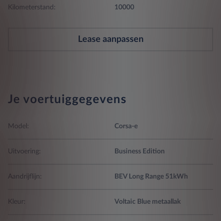
Kilometerstand:
10000
Lease aanpassen
Je voertuiggegevens
Model:
Corsa-e
Uitvoering:
Business Edition
Aandrijflijn:
BEV Long Range 51kWh
Kleur:
Voltaic Blue metaallak