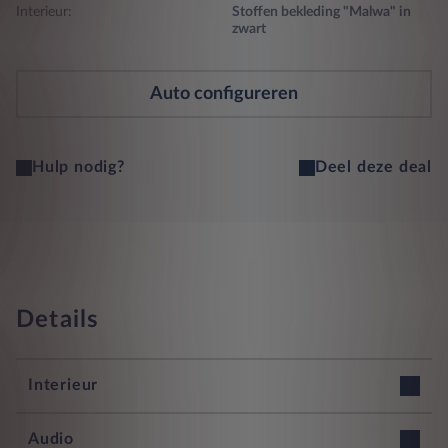
Interieur:
Stoffen bekleding "Malwa" in
zwart
Auto configureren
Hulp nodig?
Deel deze deal
Details
Interieur
12v stopcontact voorin
Audio