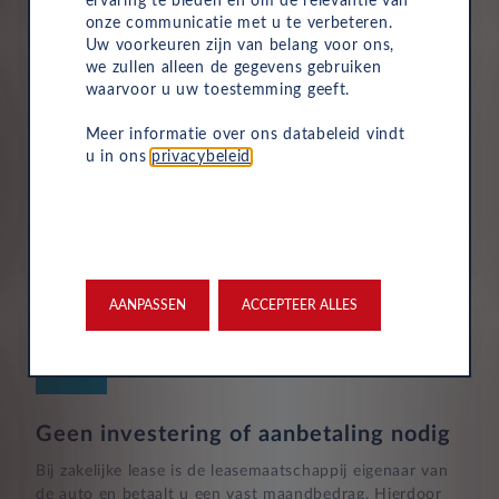
ervaring te bieden en om de relevantie van
onze communicatie met u te verbeteren.
Uw voorkeuren zijn van belang voor ons,
we zullen alleen de gegevens gebruiken
waarvoor u uw toestemming geeft.
Verzekering
Meer informatie over ons databeleid vindt
Uw Leasys zakelijke autolease is standaard voorzien van
u in ons
privacybeleid
.
verzekering. De maandelijkse kosten omvatten een
inzittendenschadeverzekering, een WA-verzekering en
een uitgebreide dekking, zodat u volledig beschermd
bent in het geval van onvoorziene ongelukken.
AANPASSEN
ACCEPTEER ALLES
Geen investering of aanbetaling nodig
Bij zakelijke lease is de leasemaatschappij eigenaar van
de auto en betaalt u een vast maandbedrag. Hierdoor