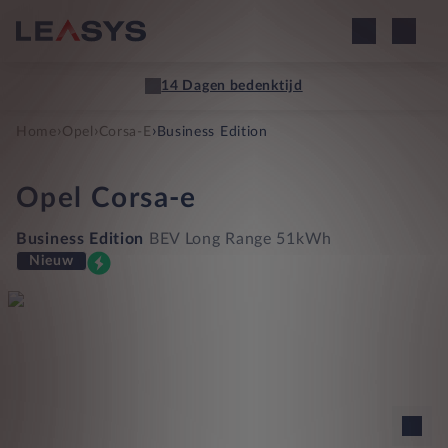
14 Dagen bedenktijd
›
›
›
Home
Opel
Corsa-E
Business Edition
Opel
Corsa-e
Business Edition
BEV Long Range 51kWh
Nieuw