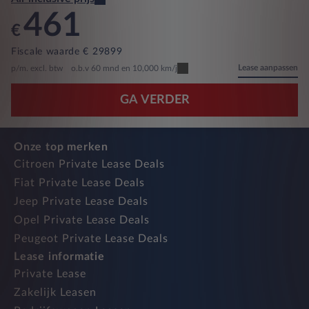
461
€
Fiscale waarde € 29899
Lease aanpassen
p/m. excl. btw
o.b.v 60 mnd en 10,000 km/j
GA VERDER
Onze top merken
Citroen Private Lease Deals
Fiat Private Lease Deals
Jeep Private Lease Deals
Opel Private Lease Deals
Peugeot Private Lease Deals
Lease informatie
Private Lease
Zakelijk Leasen