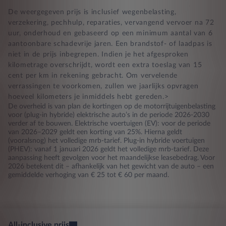
De weergegeven prijs is inclusief wegenbelasting,
verzekering, pechhulp, reparaties, vervangend vervoer na 72
uur, onderhoud en gebaseerd op een minimum aantal van 6
aantoonbare schadevrije jaren. Een brandstof- of laadpas is
niet in de prijs inbegrepen. Indien je het afgesproken
kilometrage overschrijdt, wordt een extra toeslag van 15
cent per km in rekening gebracht. Om vervelende
verrassingen te voorkomen, zullen we jaarlijks opvragen
hoeveel kilometers je inmiddels hebt gereden.>
De overheid is van plan de kortingen op de motorrijtuigenbelasting
voor (plug-in hybride) elektrische auto’s in de periode 2026-2030
verder af te bouwen. Elektrische voertuigen (EV): voor de periode
van 2026–2029 geldt een korting van 25%. Hierna geldt
(vooralsnog) het volledige mrb-tarief. Plug-in hybride voertuigen
(PHEV): vanaf 1 januari 2026 geldt het volledige mrb-tarief. Deze
aanpassing heeft gevolgen voor het maandelijkse leasebedrag. Voor
2026 betekent dit – afhankelijk van het gewicht van de auto – een
gemiddelde verhoging van € 25 tot € 60 per maand.
All-inclusive prijs