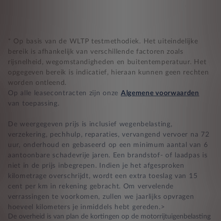
* Op basis van de WLTP testmethodiek. Het uiteindelijke
bereik is afhankelijk van verschillende factoren zoals
rijsnelheid, wegomstandigheden en buitentemperatuur. Het
opgegeven bereik is indicatief, hieraan kunnen geen rechten
worden ontleend.
Op alle leasecontracten zijn onze
Algemene voorwaarden
van toepassing.
De weergegeven prijs is inclusief wegenbelasting,
verzekering, pechhulp, reparaties, vervangend vervoer na 72
uur, onderhoud en gebaseerd op een minimum aantal van 6
aantoonbare schadevrije jaren. Een brandstof- of laadpas is
niet in de prijs inbegrepen. Indien je het afgesproken
kilometrage overschrijdt, wordt een extra toeslag van 15
cent per km in rekening gebracht. Om vervelende
verrassingen te voorkomen, zullen we jaarlijks opvragen
hoeveel kilometers je inmiddels hebt gereden.>
De overheid is van plan de kortingen op de motorrijtuigenbelasting