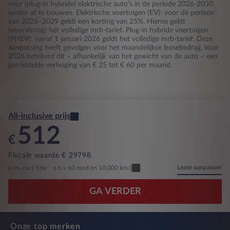
voor (plug-in hybride) elektrische auto’s in de periode 2026-2030
verder af te bouwen. Elektrische voertuigen (EV): voor de periode
van 2026–2029 geldt een korting van 25%. Hierna geldt
(vooralsnog) het volledige mrb-tarief. Plug-in hybride voertuigen
(PHEV): vanaf 1 januari 2026 geldt het volledige mrb-tarief. Deze
aanpassing heeft gevolgen voor het maandelijkse leasebedrag. Voor
2026 betekent dit – afhankelijk van het gewicht van de auto – een
gemiddelde verhoging van € 25 tot € 60 per maand.
All-inclusive prijs
512
€
Fiscale waarde € 29798
Lease aanpassen
p/m. excl. btw
o.b.v 60 mnd en 10,000 km/j
GA VERDER
Onze top merken