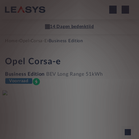
14 Dagen bedenktijd
›
›
›
Home
Opel
Corsa-E
Business Edition
Opel
Corsa-e
Business Edition
BEV Long Range 51kWh
Voorraad