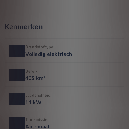
Kenmerken
Brandstoftype:
Volledig elektrisch
Bereik:
405
km*
Laadsnelheid:
11
kW
Transmissie:
Automaat