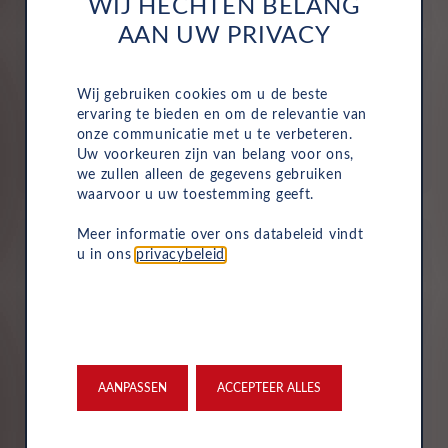
WIJ HECHTEN BELANG
AAN UW PRIVACY
Alles is inbegrepen
Motorrijtuigenbelasting, onderhoud, service, reparaties
Wij gebruiken cookies om u de beste
en pechhulp zijn allemaal inbegrepen in de vaste
ervaring te bieden en om de relevantie van
maandelijkse kosten van uw zakelijke autolease.
onze communicatie met u te verbeteren.
Hierdoor wordt het eenvoudig om de voertuigen van
Uw voorkeuren zijn van belang voor ons,
uw bedrijf te beheren.
we zullen alleen de gegevens gebruiken
waarvoor u uw toestemming geeft.
Meer informatie over ons databeleid vindt
u in ons
privacybeleid
.
Verzekering
Uw Leasys zakelijke autolease is standaard voorzien van
verzekering. De maandelijkse kosten omvatten een
AANPASSEN
ACCEPTEER ALLES
inzittendenschadeverzekering, een WA-verzekering en
een uitgebreide dekking, zodat u volledig beschermd