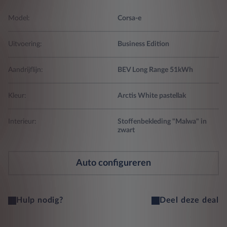
Model:
Corsa-e
Uitvoering:
Business Edition
Aandrijflijn:
BEV Long Range 51kWh
Kleur:
Arctis White pastellak
Interieur:
Stoffenbekleding "Malwa" in
zwart
Auto configureren
Hulp nodig?
Deel deze deal