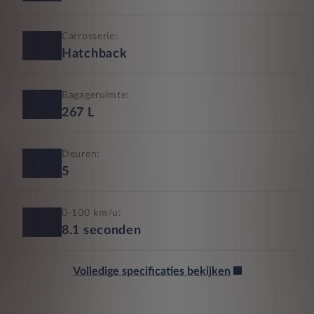
Carrosserie:
Hatchback
Bagageruimte:
267
L
Deuren:
5
0-100 km/u:
8.1
seconden
Volledige specificaties bekijken