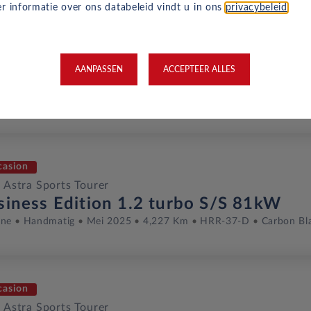
r informatie over ons databeleid vindt u in ons
privacybeleid
.
casion
 Astra Sports Tourer
AANPASSEN
ACCEPTEER ALLES
 1.2 turbo S/S 96kW
ine
Handmatig
Oktober 2024
20,800 Km
GRT-96-Z
Crim
casion
 Astra Sports Tourer
siness Edition 1.2 turbo S/S 81kW
ine
Handmatig
Mei 2025
4,227 Km
HRR-37-D
Carbon Bl
casion
 Astra Sports Tourer