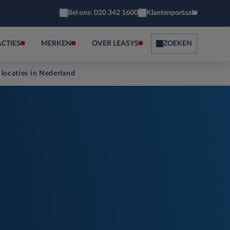
Bel ons: 020 342 1600
Klantenportaal
ACTIES
MERKEN
OVER LEASYS
ZOEKEN
 locaties in Nederland