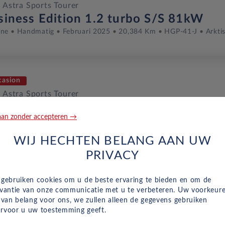
 Astra Sports Tourer
siness Edition 1.2 turbo S/S 81kW
ine
Handmatig
Februari 2025
20,384 Km
HGP-41-J
Arkti
casion
 Astra Sports Tourer
siness Edition 1.2 turbo S/S 81kW
an zonder accepteren →
ine
Handmatig
Februari 2025
18,195 Km
HGP-81-B
Krist
WIJ HECHTEN BELANG AAN UW
PRIVACY
casion
 gebruiken cookies om u de beste ervaring te bieden en om de
 Astra Sports Tourer
evantie van onze communicatie met u te verbeteren. Uw voorkeur
siness Edition 1.2 turbo S/S 81kW
n van belang voor ons, we zullen alleen de gegevens gebruiken
ine
Handmatig
Februari 2025
9,122 Km
HGH-44-B
Krista
rvoor u uw toestemming geeft.