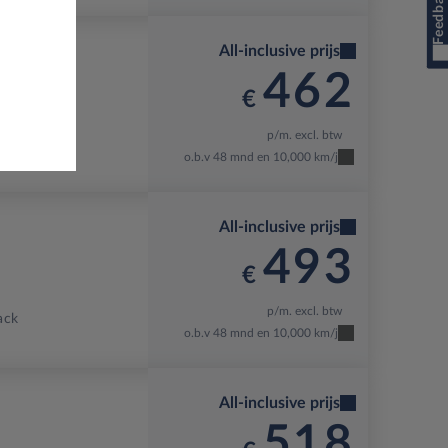
Feedback
All-inclusive prijs
462
€
p/m. excl. btw
son Red
o.b.v 48 mnd en 10,000 km/j
All-inclusive prijs
493
€
p/m. excl. btw
ack
o.b.v 48 mnd en 10,000 km/j
All-inclusive prijs
518