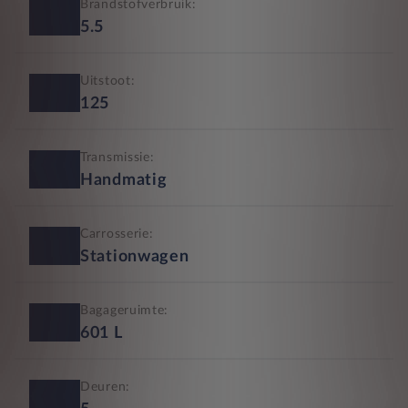
Brandstofverbruik:
5.5
Uitstoot:
125
Transmissie:
Handmatig
Carrosserie:
Stationwagen
Bagageruimte:
601
L
Deuren: