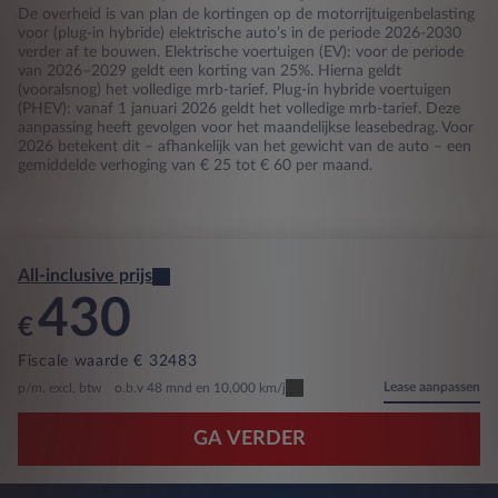
De overheid is van plan de kortingen op de motorrijtuigenbelasting
voor (plug-in hybride) elektrische auto’s in de periode 2026-2030
verder af te bouwen. Elektrische voertuigen (EV): voor de periode
van 2026–2029 geldt een korting van 25%. Hierna geldt
(vooralsnog) het volledige mrb-tarief. Plug-in hybride voertuigen
(PHEV): vanaf 1 januari 2026 geldt het volledige mrb-tarief. Deze
aanpassing heeft gevolgen voor het maandelijkse leasebedrag. Voor
2026 betekent dit – afhankelijk van het gewicht van de auto – een
gemiddelde verhoging van € 25 tot € 60 per maand.
All-inclusive prijs
430
€
Fiscale waarde € 32483
Lease aanpassen
p/m. excl. btw
o.b.v 48 mnd en 10,000 km/j
GA VERDER