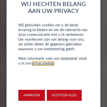
WIJ HECHTEN BELANG
AAN UW PRIVACY
Alles is inbegrepen
Motorrijtuigenbelasting, onderhoud, service, reparaties
Wij gebruiken cookies om u de beste
ervaring te bieden en om de relevantie van
en pechhulp zijn allemaal inbegrepen in de vaste
onze communicatie met u te verbeteren.
maandelijkse kosten van uw zakelijke autolease.
Uw voorkeuren zijn van belang voor ons,
Hierdoor wordt het eenvoudig om de voertuigen van
we zullen alleen de gegevens gebruiken
uw bedrijf te beheren.
waarvoor u uw toestemming geeft.
Meer informatie over ons databeleid vindt
u in ons
privacybeleid
.
Verzekering
Uw Leasys zakelijke autolease is standaard voorzien van
AANPASSEN
ACCEPTEER ALLES
verzekering. De maandelijkse kosten omvatten een
inzittendenschadeverzekering, een WA-verzekering en