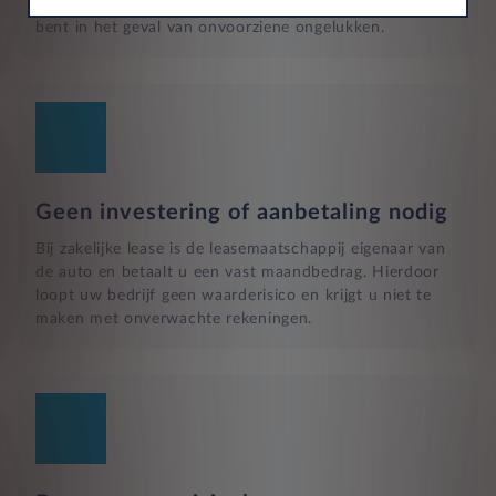
een uitgebreide dekking, zodat u volledig beschermd
bent in het geval van onvoorziene ongelukken.
Geen investering of aanbetaling nodig
Bij zakelijke lease is de leasemaatschappij eigenaar van
de auto en betaalt u een vast maandbedrag. Hierdoor
loopt uw bedrijf geen waarderisico en krijgt u niet te
maken met onverwachte rekeningen.