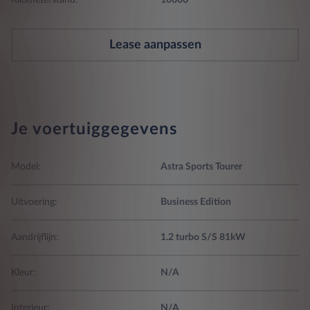
Kilometerstand:
10000
Lease aanpassen
Je voertuiggegevens
Model:
Astra Sports Tourer
Uitvoering:
Business Edition
Aandrijflijn:
1.2 turbo S/S 81kW
Kleur:
N/A
Interieur:
N/A