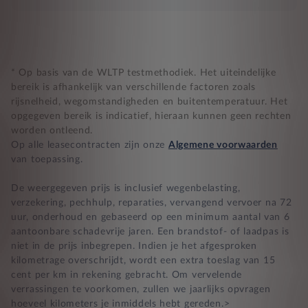
* Op basis van de WLTP testmethodiek. Het uiteindelijke
bereik is afhankelijk van verschillende factoren zoals
rijsnelheid, wegomstandigheden en buitentemperatuur. Het
opgegeven bereik is indicatief, hieraan kunnen geen rechten
worden ontleend.
Op alle leasecontracten zijn onze
Algemene voorwaarden
van toepassing.
De weergegeven prijs is inclusief wegenbelasting,
verzekering, pechhulp, reparaties, vervangend vervoer na 72
uur, onderhoud en gebaseerd op een minimum aantal van 6
aantoonbare schadevrije jaren. Een brandstof- of laadpas is
niet in de prijs inbegrepen. Indien je het afgesproken
kilometrage overschrijdt, wordt een extra toeslag van 15
cent per km in rekening gebracht. Om vervelende
verrassingen te voorkomen, zullen we jaarlijks opvragen
hoeveel kilometers je inmiddels hebt gereden.>