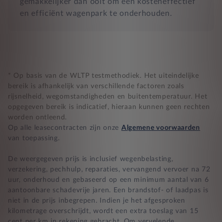
gemakkelijker dan ooit om een kosteneffectief
en efficiënt wagenpark te onderhouden.
* Op basis van de WLTP testmethodiek. Het uiteindelijke
bereik is afhankelijk van verschillende factoren zoals
rijsnelheid, wegomstandigheden en buitentemperatuur. Het
opgegeven bereik is indicatief, hieraan kunnen geen rechten
worden ontleend.
Op alle leasecontracten zijn onze
Algemene voorwaarden
van toepassing.
De weergegeven prijs is inclusief wegenbelasting,
verzekering, pechhulp, reparaties, vervangend vervoer na 72
uur, onderhoud en gebaseerd op een minimum aantal van 6
aantoonbare schadevrije jaren. Een brandstof- of laadpas is
niet in de prijs inbegrepen. Indien je het afgesproken
kilometrage overschrijdt, wordt een extra toeslag van 15
cent per km in rekening gebracht. Om vervelende