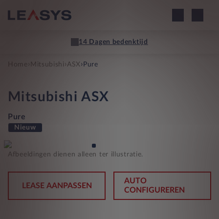
14 Dagen bedenktijd
›
›
›
Home
Mitsubishi
ASX
Pure
Mitsubishi
ASX
Pure
Nieuw
Afbeeldingen dienen alleen ter illustratie.
AUTO
LEASE AANPASSEN
CONFIGUREREN