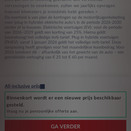
verrassingen te voorkomen, zullen we jaarlijks opvragen
hoeveel kilometers je inmiddels hebt gereden.>
De overheid is van plan de kortingen op de motorrijtuigenbelasting
voor (plug-in hybride) elektrische auto’s in de periode 2026-2030
verder af te bouwen. Elektrische voertuigen (EV): voor de periode
van 2026–2029 geldt een korting van 25%. Hierna geldt
(vooralsnog) het volledige mrb-tarief. Plug-in hybride voertuigen
(PHEV): vanaf 1 januari 2026 geldt het volledige mrb-tarief. Deze
aanpassing heeft gevolgen voor het maandelijkse leasebedrag. Voor
2026 betekent dit – afhankelijk van het gewicht van de auto – een
gemiddelde verhoging van € 25 tot € 60 per maand.
All-inclusive prijs
Binnenkort wordt er een nieuwe prijs beschikbaar
gesteld.
Vraag nu je persoonlijke offerte aan.
GA VERDER