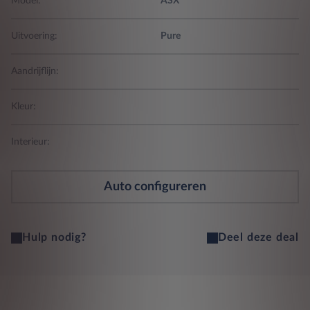
Model:
ASX
Uitvoering:
Pure
Aandrijflijn:
Kleur:
Interieur:
Auto configureren
Hulp nodig?
Deel deze deal