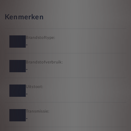
Kenmerken
Brandstoftype:
-
Brandstofverbruik:
-
Uitstoot:
-
Transmissie:
-