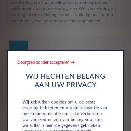
verzekering. De maandelijkse kosten omvatten een
inzittendenschadeverzekering, een WA-verzekering en
een uitgebreide dekking, zodat u volledig beschermd
bent in het geval van onvoorziene ongelukken.
Doorgaan zonder accepteren →
Geen investering of aanbetaling nodig
WIJ HECHTEN BELANG
Bij zakelijke lease is de leasemaatschappij eigenaar van
AAN UW PRIVACY
de auto en betaalt u een vast maandbedrag. Hierdoor
loopt uw bedrijf geen waarderisico en krijgt u niet te
maken met onverwachte rekeningen.
Wij gebruiken cookies om u de beste
ervaring te bieden en om de relevantie van
onze communicatie met u te verbeteren.
Uw voorkeuren zijn van belang voor ons,
we zullen alleen de gegevens gebruiken