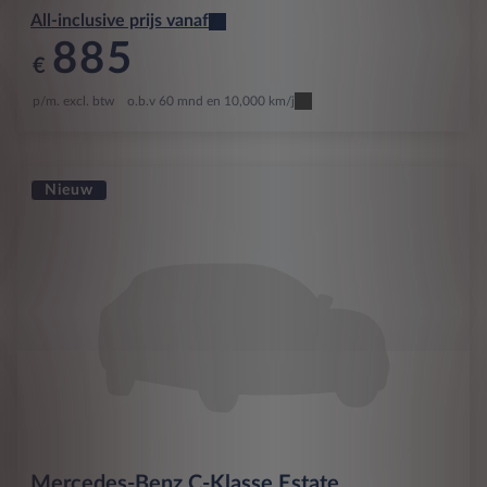
All-inclusive prijs vanaf
885
€
p/m. excl. btw
o.b.v 60 mnd en 10,000 km/j
Nieuw
Mercedes-Benz
C-Klasse Estate