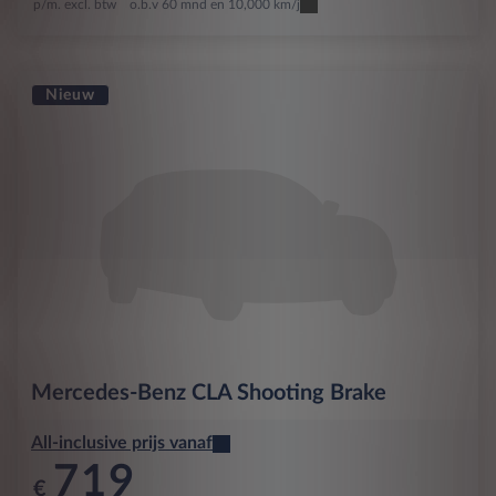
p/m. excl. btw
o.b.v 60 mnd en 10,000 km/j
Nieuw
Mercedes-Benz
CLA Shooting Brake
All-inclusive prijs vanaf
719
€