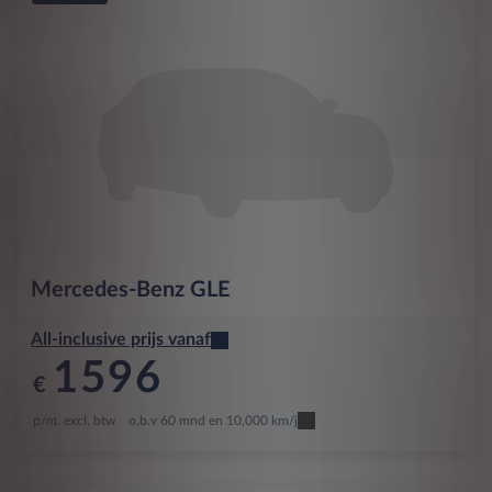
Mercedes-Benz
GLE
All-inclusive prijs vanaf
1596
€
p/m. excl. btw
o.b.v 60 mnd en 10,000 km/j