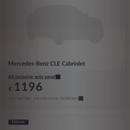
Mercedes-Benz
CLE Cabriolet
All-inclusive prijs vanaf
1196
€
p/m. excl. btw
o.b.v 60 mnd en 10,000 km/j
Nieuw