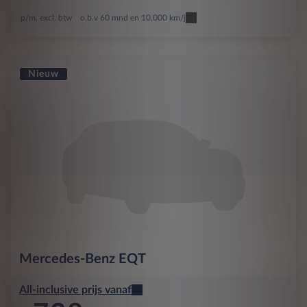
p/m. excl. btw
o.b.v 60 mnd en 10,000 km/j
Nieuw
Mercedes-Benz
EQT
All-inclusive prijs vanaf