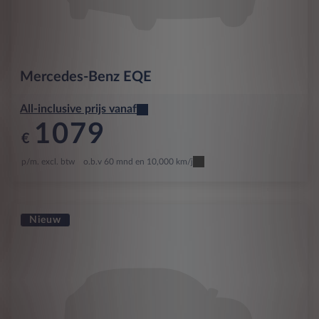
Mercedes-Benz
EQE
All-inclusive prijs vanaf
1079
€
p/m. excl. btw
o.b.v 60 mnd en 10,000 km/j
Nieuw