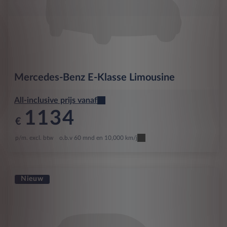
Mercedes-Benz
E-Klasse Limousine
All-inclusive prijs vanaf
1134
€
p/m. excl. btw
o.b.v 60 mnd en 10,000 km/j
Nieuw