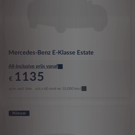
Mercedes-Benz
E-Klasse Estate
All-inclusive prijs vanaf
1135
€
p/m. excl. btw
o.b.v 60 mnd en 10,000 km/j
Nieuw