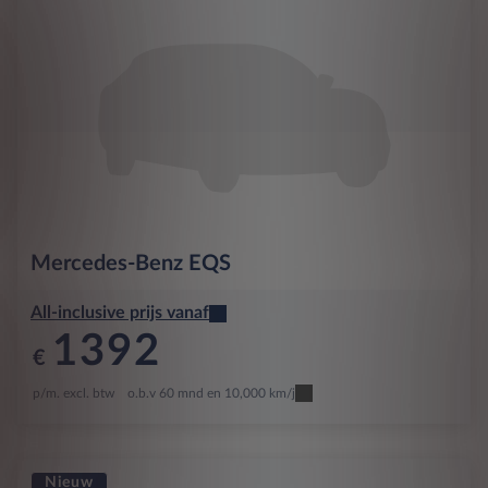
Mercedes-Benz
EQS
All-inclusive prijs vanaf
1392
€
p/m. excl. btw
o.b.v 60 mnd en 10,000 km/j
Nieuw