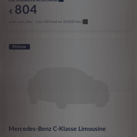
804
€
p/m. excl. btw
o.b.v 60 mnd en 10,000 km/j
Nieuw
Mercedes-Benz
C-Klasse Limousine