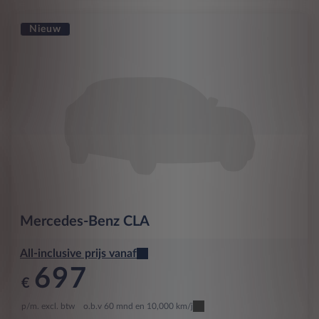
Nieuw
Mercedes-Benz
CLA
All-inclusive prijs vanaf
697
€
p/m. excl. btw
o.b.v 60 mnd en 10,000 km/j