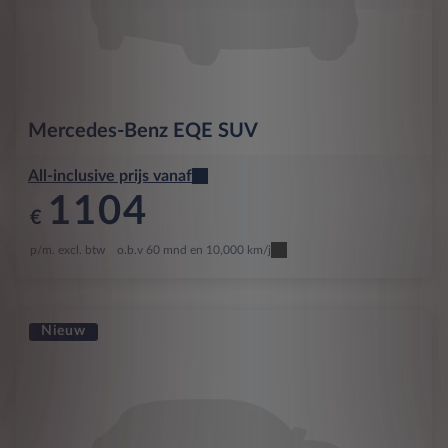
Mercedes-Benz
EQE SUV
All-inclusive prijs vanaf
1104
€
p/m. excl. btw
o.b.v 60 mnd en 10,000 km/j
Nieuw