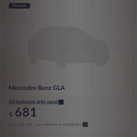
Nieuw
Mercedes-Benz
GLA
All-inclusive prijs vanaf
681
€
p/m. excl. btw
o.b.v 60 mnd en 10,000 km/j