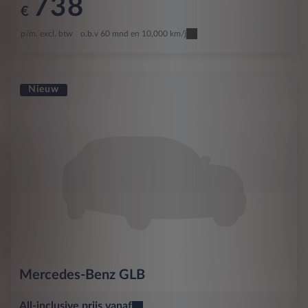
738
€
p/m. excl. btw
o.b.v 60 mnd en 10,000 km/j
Nieuw
Mercedes-Benz
GLB
All-inclusive prijs vanaf