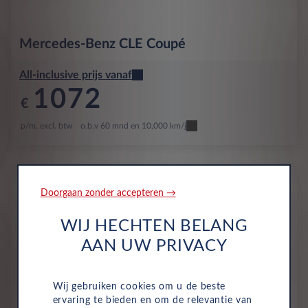
Mercedes-Benz
CLE Coupé
All-inclusive prijs vanaf
1072
€
p/m. excl. btw
o.b.v 60 mnd en 10,000 km/j
Nieuw
Doorgaan zonder accepteren →
WIJ HECHTEN BELANG
AAN UW PRIVACY
Wij gebruiken cookies om u de beste
ervaring te bieden en om de relevantie van