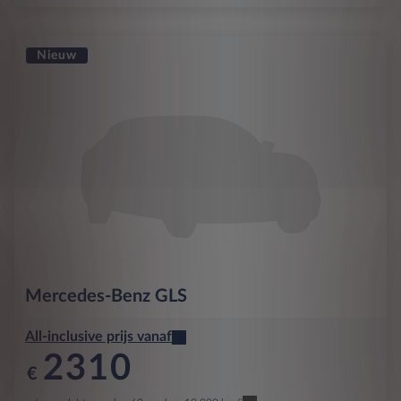
Nieuw
Mercedes-Benz
GLS
All-inclusive prijs vanaf
2310
€