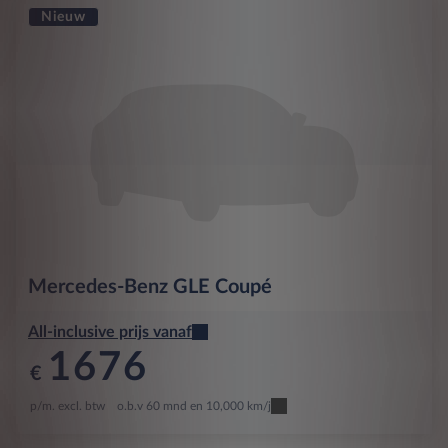
Nieuw
Mercedes-Benz
GLE Coupé
All-inclusive prijs vanaf
1676
€
p/m. excl. btw
o.b.v 60 mnd en 10,000 km/j