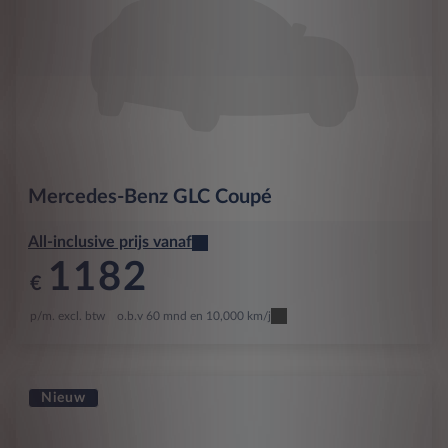
Mercedes-Benz
GLC Coupé
All-inclusive prijs vanaf
1182
€
p/m. excl. btw
o.b.v 60 mnd en 10,000 km/j
Nieuw