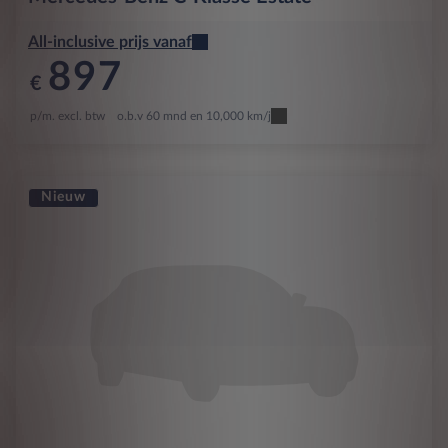
All-inclusive prijs vanaf
897
€
p/m. excl. btw
o.b.v 60 mnd en 10,000 km/j
Nieuw