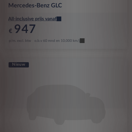
Mercedes-Benz
GLC
All-inclusive prijs vanaf
947
€
p/m. excl. btw
o.b.v 60 mnd en 10,000 km/j
Nieuw