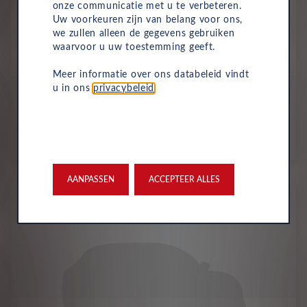
onze communicatie met u te verbeteren.
Uw voorkeuren zijn van belang voor ons,
we zullen alleen de gegevens gebruiken
waarvoor u uw toestemming geeft.
Mercedes-Benz
eVito Tourer
Meer informatie over ons databeleid vindt
u in ons
privacybeleid
.
All-inclusive prijs vanaf
1075
€
p/m. excl. btw
o.b.v 60 mnd en 10,000 km/j
AANPASSEN
ACCEPTEER ALLES
Nieuw