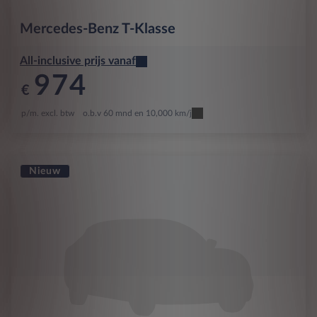
Mercedes-Benz
T-Klasse
All-inclusive prijs vanaf
974
€
p/m. excl. btw
o.b.v 60 mnd en 10,000 km/j
Nieuw