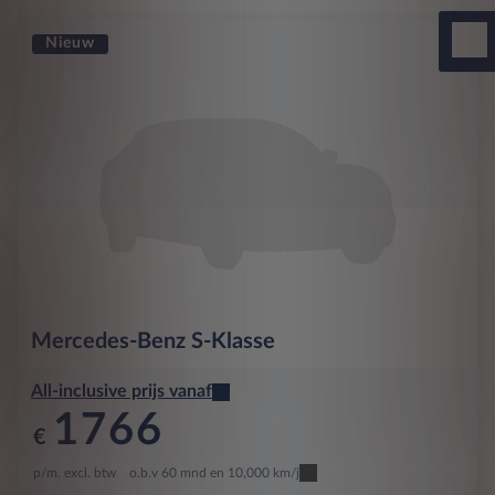
Nieuw
Mercedes-Benz
S-Klasse
All-inclusive prijs vanaf
1766
€
p/m. excl. btw
o.b.v 60 mnd en 10,000 km/j