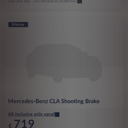
p/m. excl. btw
o.b.v 60 mnd en 10,000 km/j
Nieuw
Mercedes-Benz
CLA Shooting Brake
All-inclusive prijs vanaf
719
€