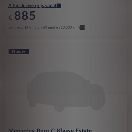
All-inclusive prijs vanaf
885
€
p/m. excl. btw
o.b.v 60 mnd en 10,000 km/j
Nieuw
Mercedes-Benz
C-Klasse Estate