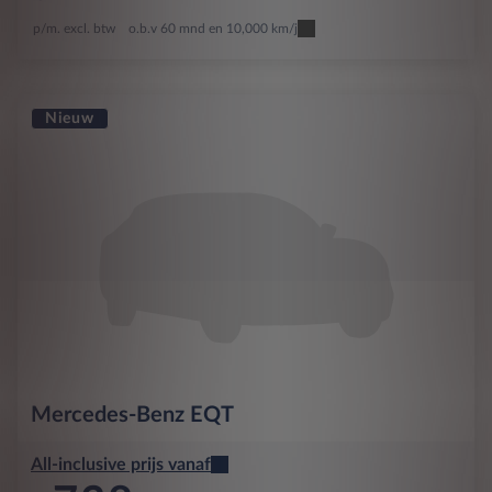
p/m. excl. btw
o.b.v 60 mnd en 10,000 km/j
Nieuw
Mercedes-Benz
EQT
All-inclusive prijs vanaf