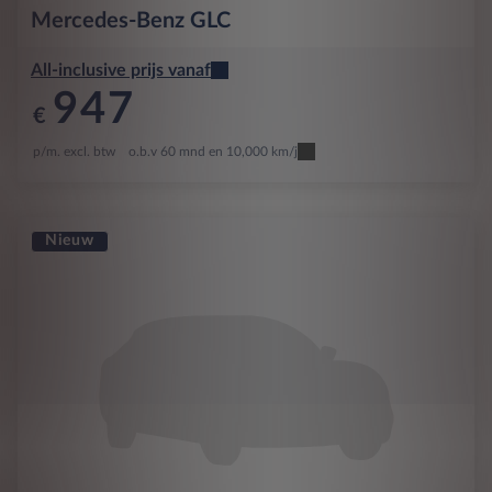
Mercedes-Benz
GLC
All-inclusive prijs vanaf
947
€
p/m. excl. btw
o.b.v 60 mnd en 10,000 km/j
Nieuw