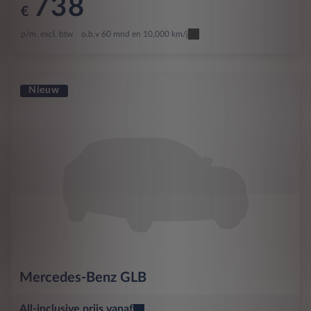
738
€
p/m. excl. btw
o.b.v 60 mnd en 10,000 km/j
Nieuw
Mercedes-Benz
GLB
All-inclusive prijs vanaf