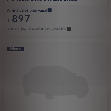
All-inclusive prijs vanaf
897
€
p/m. excl. btw
o.b.v 60 mnd en 10,000 km/j
Nieuw