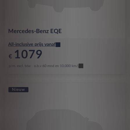
Mercedes-Benz
EQE
All-inclusive prijs vanaf
1079
€
p/m. excl. btw
o.b.v 60 mnd en 10,000 km/j
Nieuw