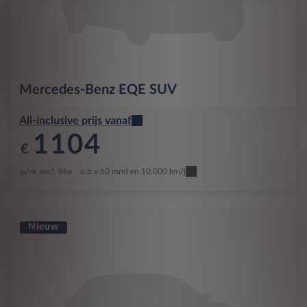
Mercedes-Benz
EQE SUV
All-inclusive prijs vanaf
1104
€
p/m. excl. btw
o.b.v 60 mnd en 10,000 km/j
Nieuw