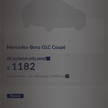
Mercedes-Benz
GLC Coupé
All-inclusive prijs vanaf
1182
€
p/m. excl. btw
o.b.v 60 mnd en 10,000 km/j
Nieuw