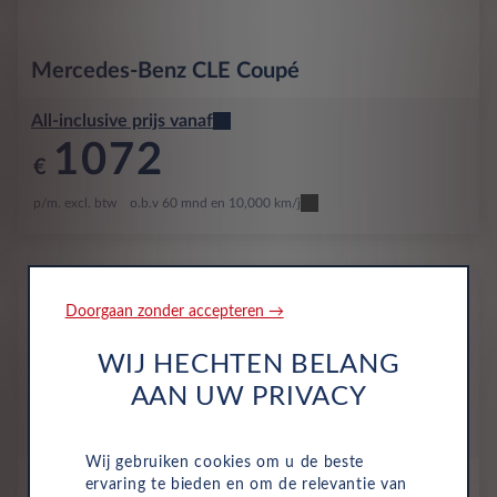
Mercedes-Benz
CLE Coupé
All-inclusive prijs vanaf
1072
€
p/m. excl. btw
o.b.v 60 mnd en 10,000 km/j
Nieuw
Doorgaan zonder accepteren →
WIJ HECHTEN BELANG
AAN UW PRIVACY
Wij gebruiken cookies om u de beste
ervaring te bieden en om de relevantie van