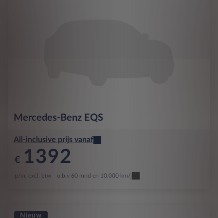
Mercedes-Benz
EQS
All-inclusive prijs vanaf
1392
€
p/m. excl. btw
o.b.v 60 mnd en 10,000 km/j
Nieuw