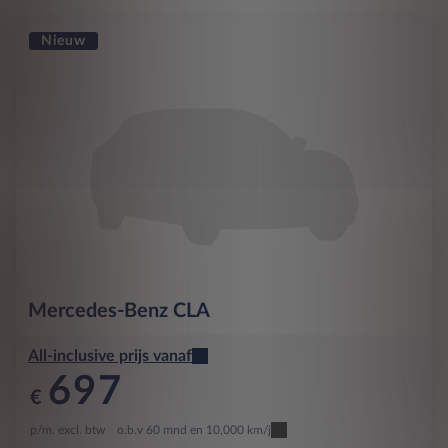
Nieuw
Mercedes-Benz
CLA
All-inclusive prijs vanaf
697
€
p/m. excl. btw
o.b.v 60 mnd en 10,000 km/j