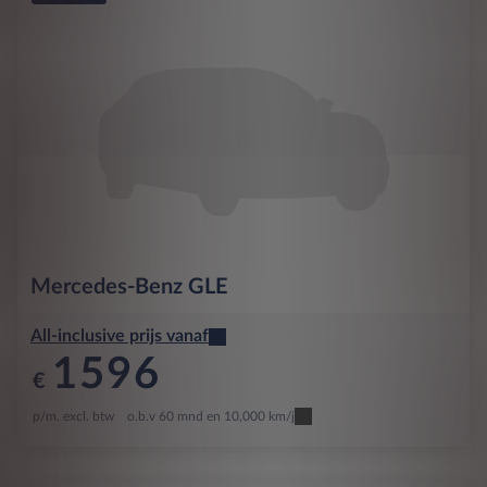
Mercedes-Benz
GLE
All-inclusive prijs vanaf
1596
€
p/m. excl. btw
o.b.v 60 mnd en 10,000 km/j