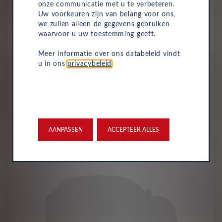
onze communicatie met u te verbeteren.
Uw voorkeuren zijn van belang voor ons,
we zullen alleen de gegevens gebruiken
waarvoor u uw toestemming geeft.
Mercedes-Benz
eVito Tourer
Meer informatie over ons databeleid vindt
u in ons
privacybeleid
.
All-inclusive prijs vanaf
1075
€
p/m. excl. btw
o.b.v 60 mnd en 10,000 km/j
AANPASSEN
ACCEPTEER ALLES
Nieuw