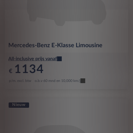
Mercedes-Benz
E-Klasse Limousine
All-inclusive prijs vanaf
1134
€
p/m. excl. btw
o.b.v 60 mnd en 10,000 km/j
Nieuw