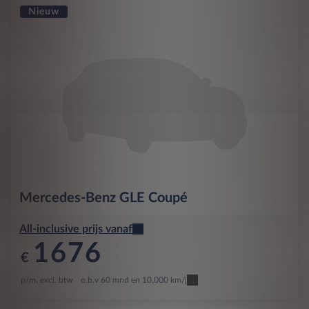
Nieuw
Mercedes-Benz
GLE Coupé
All-inclusive prijs vanaf
1676
€
p/m. excl. btw
o.b.v 60 mnd en 10,000 km/j