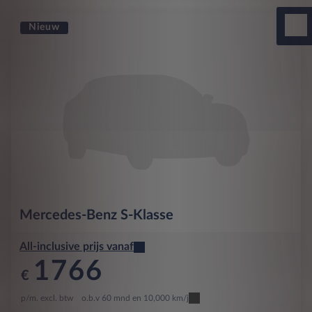
Nieuw
Mercedes-Benz
S-Klasse
All-inclusive prijs vanaf
1766
€
p/m. excl. btw
o.b.v 60 mnd en 10,000 km/j