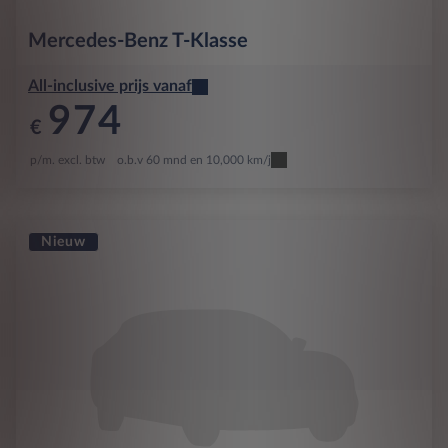
Mercedes-Benz
T-Klasse
All-inclusive prijs vanaf
974
€
p/m. excl. btw
o.b.v 60 mnd en 10,000 km/j
Nieuw