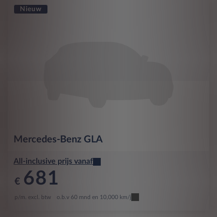
Nieuw
Mercedes-Benz
GLA
All-inclusive prijs vanaf
681
€
p/m. excl. btw
o.b.v 60 mnd en 10,000 km/j