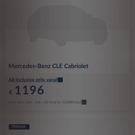
Mercedes-Benz
CLE Cabriolet
All-inclusive prijs vanaf
1196
€
p/m. excl. btw
o.b.v 60 mnd en 10,000 km/j
Nieuw