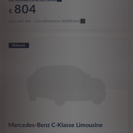
804
€
p/m. excl. btw
o.b.v 60 mnd en 10,000 km/j
Nieuw
Mercedes-Benz
C-Klasse Limousine