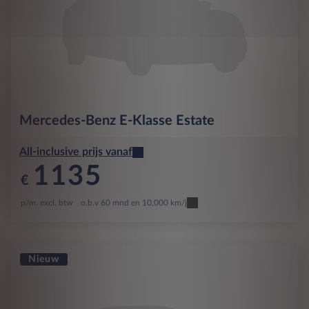
Mercedes-Benz
E-Klasse Estate
All-inclusive prijs vanaf
1135
€
p/m. excl. btw
o.b.v 60 mnd en 10,000 km/j
Nieuw