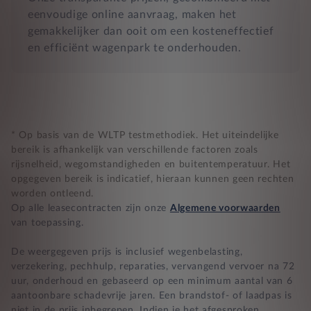
eenvoudige online aanvraag, maken het
gemakkelijker dan ooit om een kosteneffectief
en efficiënt wagenpark te onderhouden.
* Op basis van de WLTP testmethodiek. Het uiteindelijke
bereik is afhankelijk van verschillende factoren zoals
rijsnelheid, wegomstandigheden en buitentemperatuur. Het
opgegeven bereik is indicatief, hieraan kunnen geen rechten
worden ontleend.
Op alle leasecontracten zijn onze
Algemene voorwaarden
van toepassing.
De weergegeven prijs is inclusief wegenbelasting,
verzekering, pechhulp, reparaties, vervangend vervoer na 72
uur, onderhoud en gebaseerd op een minimum aantal van 6
aantoonbare schadevrije jaren. Een brandstof- of laadpas is
niet in de prijs inbegrepen. Indien je het afgesproken