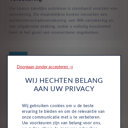
Uw Leasys zakelijke autolease is standaard voorzien van
verzekering. De maandelijkse kosten omvatten een
inzittendenschadeverzekering, een WA-verzekering en
een uitgebreide dekking, zodat u volledig beschermd
bent in het geval van onvoorziene ongelukken.
Doorgaan zonder accepteren →
WIJ HECHTEN BELANG
Geen investering of aanbetaling nodig
AAN UW PRIVACY
Bij zakelijke lease is de leasemaatschappij eigenaar van
de auto en betaalt u een vast maandbedrag. Hierdoor
loopt uw bedrijf geen waarderisico en krijgt u niet te
Wij gebruiken cookies om u de beste
maken met onverwachte rekeningen.
ervaring te bieden en om de relevantie van
onze communicatie met u te verbeteren.
Uw voorkeuren zijn van belang voor ons,