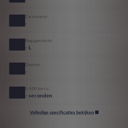
-
Carrosserie:
-
Bagageruimte:
-
L
Deuren:
-
0-100 km/u:
-
seconden
Volledige specificaties bekijken