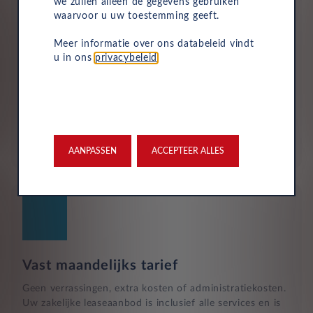
we zullen alleen de gegevens gebruiken
waarvoor u uw toestemming geeft.
Meer informatie over ons databeleid vindt
u in ons
privacybeleid
.
Duurzaam en risicoloos
Verlaag de CO2-voetafdruk van uw bedrijf zonder grote
investeringen. Wij hebben een groot aanbod aan
betaalbare elektrische autoleases voor bedrijven om uw
bedrijf te helpen over te stappen op een
milieuvriendelijke vloot.
AANPASSEN
ACCEPTEER ALLES
Vast maandelijks tarief
Geen verrassingen, extra kosten of administratiekosten.
Uw zakelijke leaseaanbod is inclusief alle services en is