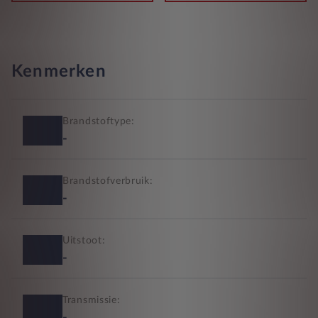
Kenmerken
Brandstoftype:
-
Brandstofverbruik:
-
Uitstoot:
-
Transmissie: