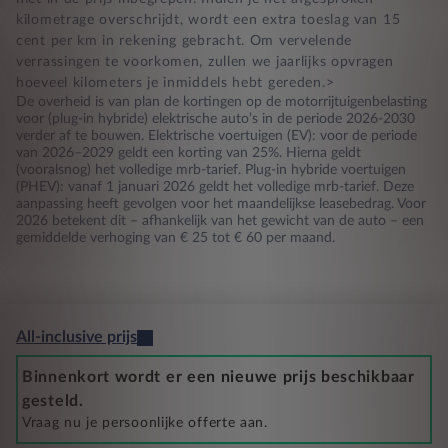
kilometrage overschrijdt, wordt een extra toeslag van 15
cent per km in rekening gebracht. Om vervelende
verrassingen te voorkomen, zullen we jaarlijks opvragen
hoeveel kilometers je inmiddels hebt gereden.>
De overheid is van plan de kortingen op de motorrijtuigenbelasting
voor (plug-in hybride) elektrische auto’s in de periode 2026-2030
verder af te bouwen. Elektrische voertuigen (EV): voor de periode
van 2026–2029 geldt een korting van 25%. Hierna geldt
(vooralsnog) het volledige mrb-tarief. Plug-in hybride voertuigen
(PHEV): vanaf 1 januari 2026 geldt het volledige mrb-tarief. Deze
aanpassing heeft gevolgen voor het maandelijkse leasebedrag. Voor
2026 betekent dit – afhankelijk van het gewicht van de auto – een
gemiddelde verhoging van € 25 tot € 60 per maand.
All-inclusive prijs
Binnenkort wordt er een nieuwe prijs beschikbaar
gesteld.
Vraag nu je persoonlijke offerte aan.