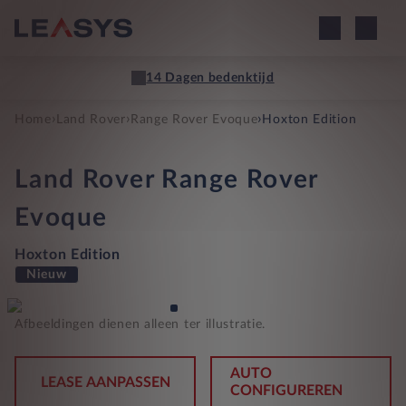
14 Dagen bedenktijd
›
›
›
Home
Land Rover
Range Rover Evoque
Hoxton Edition
Land Rover
Range Rover
Evoque
Hoxton Edition
Nieuw
Afbeeldingen dienen alleen ter illustratie.
AUTO
LEASE AANPASSEN
CONFIGUREREN