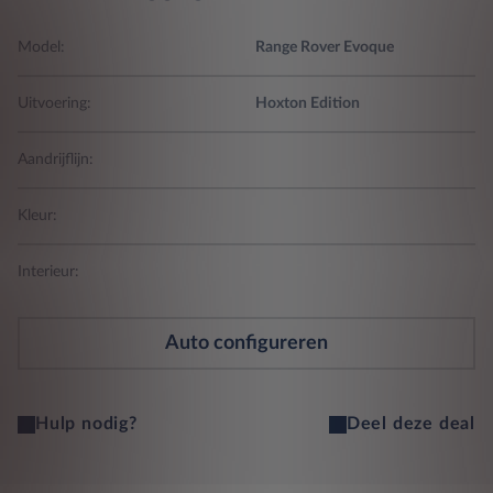
Model:
Range Rover Evoque
Uitvoering:
Hoxton Edition
Aandrijflijn:
Kleur:
Interieur:
Auto configureren
Hulp nodig?
Deel deze deal