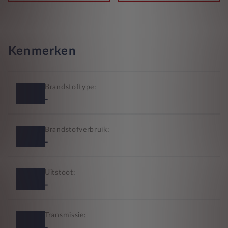
Kenmerken
Brandstoftype:
-
Brandstofverbruik:
-
Uitstoot:
-
Transmissie: