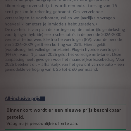
kilometrage overschrijdt, wordt een extra toeslag van 15
cent per km in rekening gebracht. Om vervelende
verrassingen te voorkomen, zullen we jaarlijks opvragen
hoeveel kilometers je inmiddels hebt gereden.>
De overheid is van plan de kortingen op de motorrijtuigenbelasting
voor (plug-in hybride) elektrische auto’s in de periode 2026-2030
verder af te bouwen. Elektrische voertuigen (EV): voor de periode
van 2026–2029 geldt een korting van 25%. Hierna geldt
(vooralsnog) het volledige mrb-tarief. Plug-in hybride voertuigen
(PHEV): vanaf 1 januari 2026 geldt het volledige mrb-tarief. Deze
aanpassing heeft gevolgen voor het maandelijkse leasebedrag. Voor
2026 betekent dit – afhankelijk van het gewicht van de auto – een
gemiddelde verhoging van € 25 tot € 60 per maand.
All-inclusive prijs
Binnenkort wordt er een nieuwe prijs beschikbaar
gesteld.
Vraag nu je persoonlijke offerte aan.