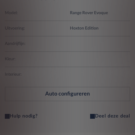
Model:
Range Rover Evoque
Uitvoering:
Hoxton Edition
Aandrijflijn:
Kleur:
Interieur:
Auto configureren
Hulp nodig?
Deel deze deal