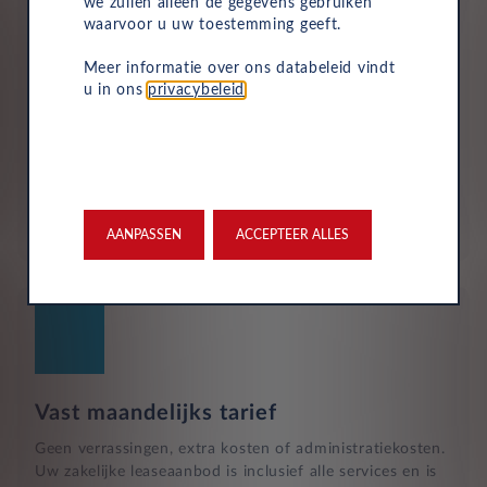
we zullen alleen de gegevens gebruiken
waarvoor u uw toestemming geeft.
Meer informatie over ons databeleid vindt
u in ons
privacybeleid
.
Duurzaam en risicoloos
Verlaag de CO2-voetafdruk van uw bedrijf zonder grote
investeringen. Wij hebben een groot aanbod aan
betaalbare elektrische autoleases voor bedrijven om uw
bedrijf te helpen over te stappen op een
milieuvriendelijke vloot.
AANPASSEN
ACCEPTEER ALLES
Vast maandelijks tarief
Geen verrassingen, extra kosten of administratiekosten.
Uw zakelijke leaseaanbod is inclusief alle services en is