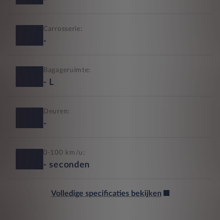
-
Carrosserie:
-
Bagageruimte:
-
L
Deuren:
-
0-100 km/u:
-
seconden
Volledige specificaties bekijken