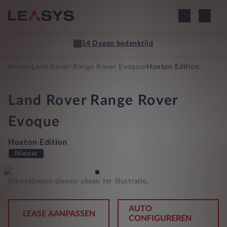
14 Dagen bedenktijd
›
›
›
Home
Land Rover
Range Rover Evoque
Hoxton Edition
Land Rover
Range Rover
Evoque
Hoxton Edition
Nieuw
Afbeeldingen dienen alleen ter illustratie.
AUTO
LEASE AANPASSEN
CONFIGUREREN