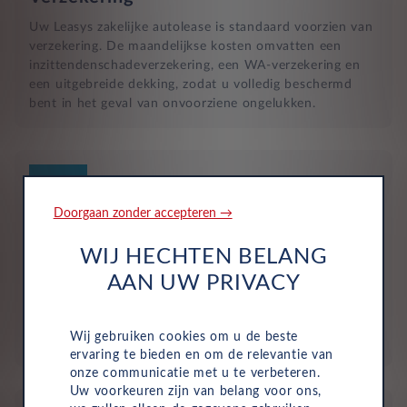
Uw Leasys zakelijke autolease is standaard voorzien van
verzekering. De maandelijkse kosten omvatten een
inzittendenschadeverzekering, een WA-verzekering en
een uitgebreide dekking, zodat u volledig beschermd
bent in het geval van onvoorziene ongelukken.
Doorgaan zonder accepteren →
WIJ HECHTEN BELANG
Geen investering of aanbetaling nodig
AAN UW PRIVACY
Bij zakelijke lease is de leasemaatschappij eigenaar van
de auto en betaalt u een vast maandbedrag. Hierdoor
loopt uw bedrijf geen waarderisico en krijgt u niet te
Wij gebruiken cookies om u de beste
maken met onverwachte rekeningen.
ervaring te bieden en om de relevantie van
onze communicatie met u te verbeteren.
Uw voorkeuren zijn van belang voor ons,