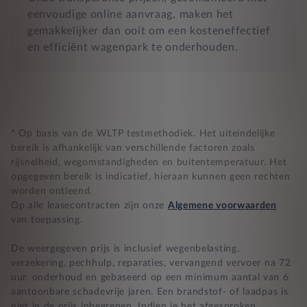
eenvoudige online aanvraag, maken het
gemakkelijker dan ooit om een kosteneffectief
en efficiënt wagenpark te onderhouden.
* Op basis van de WLTP testmethodiek. Het uiteindelijke
bereik is afhankelijk van verschillende factoren zoals
rijsnelheid, wegomstandigheden en buitentemperatuur. Het
opgegeven bereik is indicatief, hieraan kunnen geen rechten
worden ontleend.
Op alle leasecontracten zijn onze
Algemene voorwaarden
van toepassing.
De weergegeven prijs is inclusief wegenbelasting,
verzekering, pechhulp, reparaties, vervangend vervoer na 72
uur, onderhoud en gebaseerd op een minimum aantal van 6
aantoonbare schadevrije jaren. Een brandstof- of laadpas is
niet in de prijs inbegrepen. Indien je het afgesproken