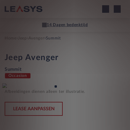
14 Dagen bedenktijd
›
›
›
Home
Jeep
Avenger
Summit
Jeep
Avenger
Summit
Occasion
Afbeeldingen dienen alleen ter illustratie.
LEASE AANPASSEN