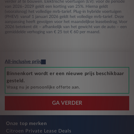
verder af te bouwen. Elektrische voertuigen (EV): voor de periode
van 2026–2029 geldt een korting van 25%. Hierna geldt
(vooralsnog) het volledige mrb-tarief. Plug-in hybride voertuigen
(PHEV): vanaf 1 januari 2026 geldt het volledige mrb-tarief. Deze
aanpassing heeft gevolgen voor het maandelijkse leasebedrag. Voor
2026 betekent dit – afhankelijk van het gewicht van de auto – een
gemiddelde verhoging van € 25 tot € 60 per maand.
All-inclusive prijs
Binnenkort wordt er een nieuwe prijs beschikbaar
gesteld.
Vraag nu je persoonlijke offerte aan.
GA VERDER
Onze top merken
Citroen Private Lease Deals