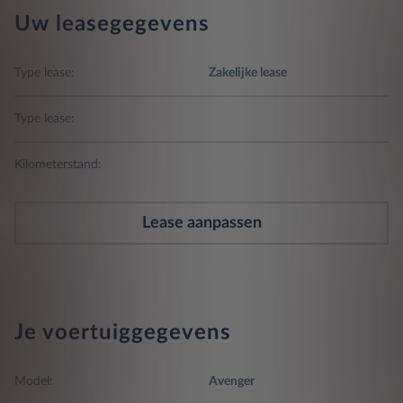
Uw leasegegevens
Type lease:
Zakelijke lease
Type lease:
Kilometerstand:
Lease aanpassen
Je voertuiggegevens
Model:
Avenger