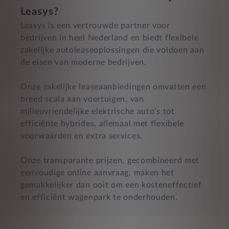
Leasys?
Leasys is een vertrouwde partner voor
bedrijven in heel Nederland en biedt flexibele
zakelijke autoleaseoplossingen die voldoen aan
de eisen van moderne bedrijven.
Onze zakelijke leaseaanbiedingen omvatten een
breed scala aan voertuigen, van
milieuvriendelijke elektrische auto's tot
efficiënte hybrides, allemaal met flexibele
voorwaarden en extra services.
Onze transparante prijzen, gecombineerd met
eenvoudige online aanvraag, maken het
gemakkelijker dan ooit om een kosteneffectief
en efficiënt wagenpark te onderhouden.