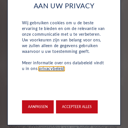
AAN UW PRIVACY
Wij gebruiken cookies om u de beste
ervaring te bieden en om de relevantie van
onze communicatie met u te verbeteren.
Uw voorkeuren zijn van belang voor ons,
Geen investering of aanbetaling nodig
we zullen alleen de gegevens gebruiken
waarvoor u uw toestemming geeft.
Bij zakelijke lease is de leasemaatschappij eigenaar van
de auto en betaalt u een vast maandbedrag. Hierdoor
Meer informatie over ons databeleid vindt
loopt uw bedrijf geen waarderisico en krijgt u niet te
u in ons
privacybeleid
.
maken met onverwachte rekeningen.
AANPASSEN
ACCEPTEER ALLES
Duurzaam en risicoloos
Verlaag de CO2-voetafdruk van uw bedrijf zonder grote