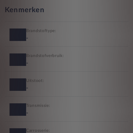
Kenmerken
Brandstoftype:
-
Brandstofverbruik:
-
Uitstoot:
-
Transmissie:
-
Carrosserie: