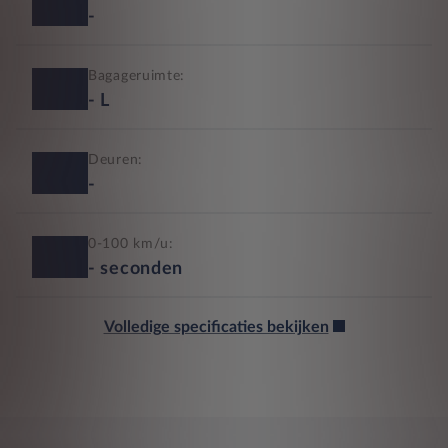
-
Bagageruimte:
-
L
Deuren:
-
0-100 km/u:
-
seconden
Volledige specificaties bekijken