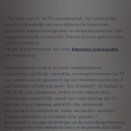
* Op basis van de WLTP testmethodiek. Het uiteindelijke
bereik is afhankelijk van verschillende factoren zoals
rijsnelheid, wegomstandigheden en buitentemperatuur. Het
opgegeven bereik is indicatief, hieraan kunnen geen rechten
worden ontleend.
Op alle leasecontracten zijn onze
Algemene voorwaarden
van toepassing.
De weergegeven prijs is inclusief wegenbelasting,
verzekering, pechhulp, reparaties, vervangend vervoer na 72
uur, onderhoud en gebaseerd op een minimum aantal van 6
aantoonbare schadevrije jaren. Een brandstof- of laadpas is
niet in de prijs inbegrepen. Indien je het afgesproken
kilometrage overschrijdt, wordt een extra toeslag van 15
cent per km in rekening gebracht. Om vervelende
verrassingen te voorkomen, zullen we jaarlijks opvragen
hoeveel kilometers je inmiddels hebt gereden.>
De overheid is van plan de kortingen op de motorrijtuigenbelasting
voor (plug-in hybride) elektrische auto’s in de periode 2026-2030