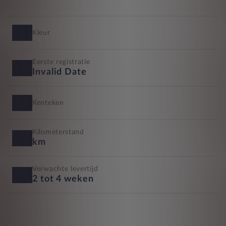
Kleur
Eerste registratie
Invalid Date
Kenteken
Kilometerstand
km
Verwachte levertijd
2 tot 4 weken