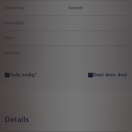
Uitvoering:
Summit
Aandrijflijn:
Kleur:
Interieur:
Hulp nodig?
Deel deze deal
Details