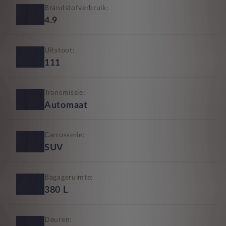
Brandstofverbruik:
4.9
Uitstoot:
111
Transmissie:
Automaat
Carrosserie:
SUV
Bagageruimte:
380
L
Deuren: