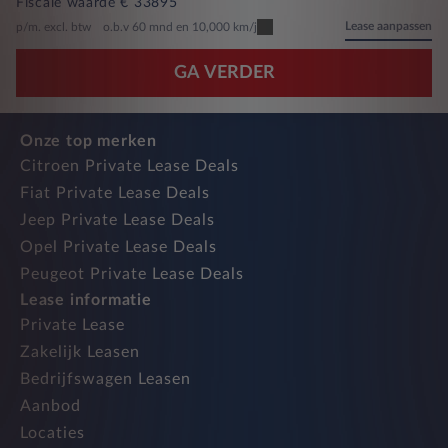
Fiscale waarde € 33895
Lease aanpassen
p/m. excl. btw
o.b.v 60 mnd en 10,000 km/j
GA VERDER
Onze top merken
Citroen Private Lease Deals
Fiat Private Lease Deals
Jeep Private Lease Deals
Opel Private Lease Deals
Peugeot Private Lease Deals
Lease informatie
Private Lease
Zakelijk Leasen
Bedrijfswagen Leasen
Aanbod
Locaties