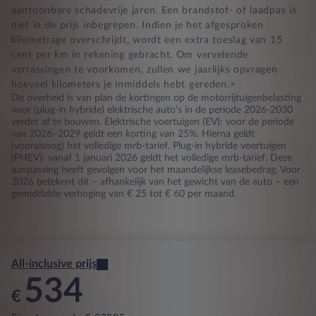
aantoonbare schadevrije jaren. Een brandstof- of laadpas is
niet in de prijs inbegrepen. Indien je het afgesproken
kilometrage overschrijdt, wordt een extra toeslag van 15
cent per km in rekening gebracht. Om vervelende
verrassingen te voorkomen, zullen we jaarlijks opvragen
hoeveel kilometers je inmiddels hebt gereden.>
De overheid is van plan de kortingen op de motorrijtuigenbelasting
voor (plug-in hybride) elektrische auto’s in de periode 2026-2030
verder af te bouwen. Elektrische voertuigen (EV): voor de periode
van 2026–2029 geldt een korting van 25%. Hierna geldt
(vooralsnog) het volledige mrb-tarief. Plug-in hybride voertuigen
(PHEV): vanaf 1 januari 2026 geldt het volledige mrb-tarief. Deze
aanpassing heeft gevolgen voor het maandelijkse leasebedrag. Voor
2026 betekent dit – afhankelijk van het gewicht van de auto – een
gemiddelde verhoging van € 25 tot € 60 per maand.
All-inclusive prijs
534
€