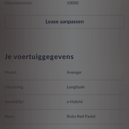
Kilometerstand:
10000
Lease aanpassen
Je voertuiggegevens
Model:
Avenger
Uitvoering:
Longitude
Aandrijflijn:
e-Hybrid
Kleur:
Ruby Red Pastel