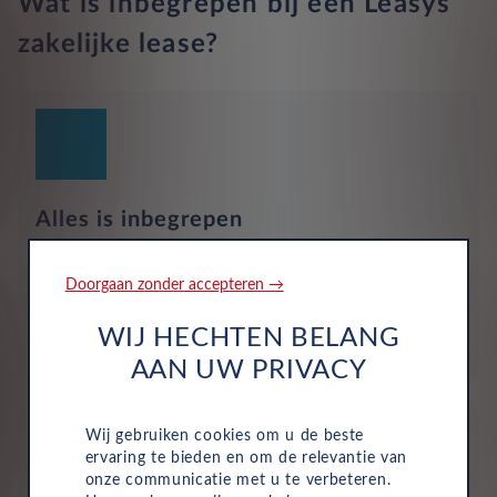
Wat is inbegrepen bij een Leasys
zakelijke lease?
Alles is inbegrepen
Motorrijtuigenbelasting, onderhoud, service, reparaties
en pechhulp zijn allemaal inbegrepen in de vaste
Doorgaan zonder accepteren →
maandelijkse kosten van uw zakelijke autolease.
Hierdoor wordt het eenvoudig om de voertuigen van
WIJ HECHTEN BELANG
uw bedrijf te beheren.
AAN UW PRIVACY
Wij gebruiken cookies om u de beste
ervaring te bieden en om de relevantie van
onze communicatie met u te verbeteren.