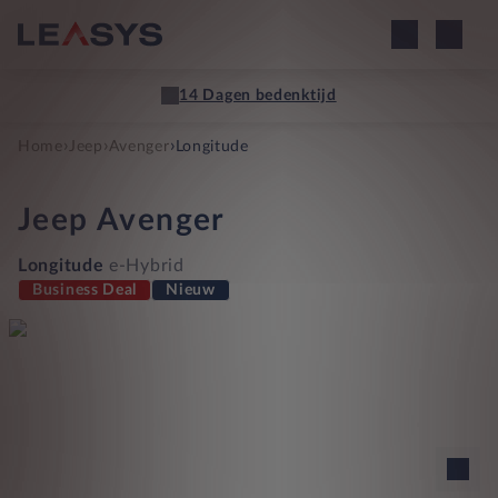
14 Dagen bedenktijd
›
›
›
Home
Jeep
Avenger
Longitude
Jeep
Avenger
Longitude
e-Hybrid
Business Deal
Nieuw