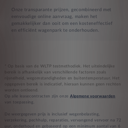
Onze transparante prijzen, gecombineerd met
eenvoudige online aanvraag, maken het
gemakkelijker dan ooit om een kosteneffectief
en efficiënt wagenpark te onderhouden.
* Op basis van de WLTP testmethodiek. Het uiteindelijke
bereik is afhankelijk van verschillende factoren zoals
rijsnelheid, wegomstandigheden en buitentemperatuur. Het
opgegeven bereik is indicatief, hieraan kunnen geen rechten
worden ontleend.
Op alle leasecontracten zijn onze
Algemene voorwaarden
van toepassing.
De weergegeven prijs is inclusief wegenbelasting,
verzekering, pechhulp, reparaties, vervangend vervoer na 72
uur, onderhoud en gebaseerd op een minimum aantal van 6