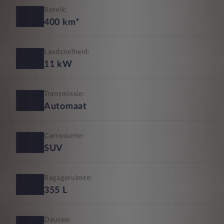
Bereik:
400
km*
Laadsnelheid:
11
kW
Transmissie:
Automaat
Carrosserie:
SUV
Bagageruimte:
355
L
Deuren: