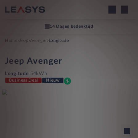
14 Dagen bedenktijd
›
›
›
Home
Jeep
Avenger
Longitude
Jeep
Avenger
Longitude
54kWh
Business Deal
Nieuw