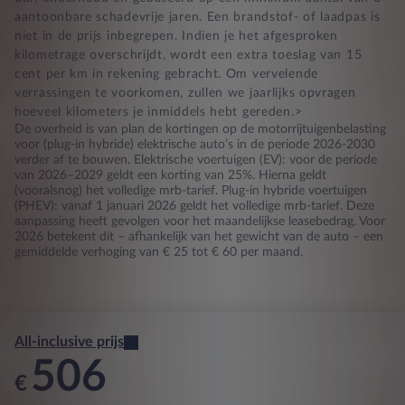
aantoonbare schadevrije jaren. Een brandstof- of laadpas is
niet in de prijs inbegrepen. Indien je het afgesproken
kilometrage overschrijdt, wordt een extra toeslag van 15
cent per km in rekening gebracht. Om vervelende
verrassingen te voorkomen, zullen we jaarlijks opvragen
hoeveel kilometers je inmiddels hebt gereden.>
De overheid is van plan de kortingen op de motorrijtuigenbelasting
voor (plug-in hybride) elektrische auto’s in de periode 2026-2030
verder af te bouwen. Elektrische voertuigen (EV): voor de periode
van 2026–2029 geldt een korting van 25%. Hierna geldt
(vooralsnog) het volledige mrb-tarief. Plug-in hybride voertuigen
(PHEV): vanaf 1 januari 2026 geldt het volledige mrb-tarief. Deze
aanpassing heeft gevolgen voor het maandelijkse leasebedrag. Voor
2026 betekent dit – afhankelijk van het gewicht van de auto – een
gemiddelde verhoging van € 25 tot € 60 per maand.
All-inclusive prijs
506
€