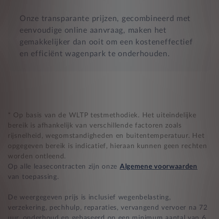
Onze transparante prijzen, gecombineerd met
eenvoudige online aanvraag, maken het
gemakkelijker dan ooit om een kosteneffectief
en efficiënt wagenpark te onderhouden.
* Op basis van de WLTP testmethodiek. Het uiteindelijke
bereik is afhankelijk van verschillende factoren zoals
rijsnelheid, wegomstandigheden en buitentemperatuur. Het
opgegeven bereik is indicatief, hieraan kunnen geen rechten
worden ontleend.
Op alle leasecontracten zijn onze
Algemene voorwaarden
van toepassing.
De weergegeven prijs is inclusief wegenbelasting,
verzekering, pechhulp, reparaties, vervangend vervoer na 72
uur, onderhoud en gebaseerd op een minimum aantal van 6