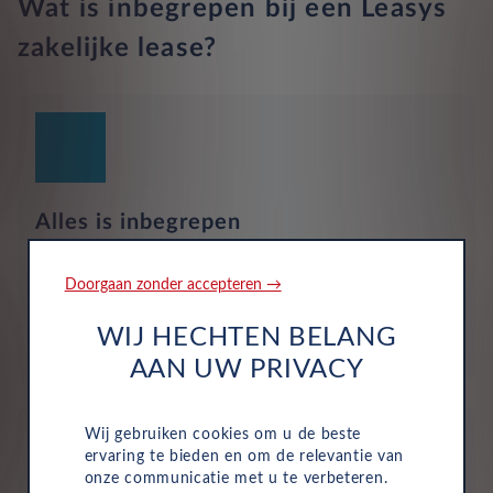
Wat is inbegrepen bij een Leasys
zakelijke lease?
Alles is inbegrepen
Motorrijtuigenbelasting, onderhoud, service, reparaties
en pechhulp zijn allemaal inbegrepen in de vaste
Doorgaan zonder accepteren →
maandelijkse kosten van uw zakelijke autolease.
Hierdoor wordt het eenvoudig om de voertuigen van
WIJ HECHTEN BELANG
uw bedrijf te beheren.
AAN UW PRIVACY
Wij gebruiken cookies om u de beste
ervaring te bieden en om de relevantie van
onze communicatie met u te verbeteren.