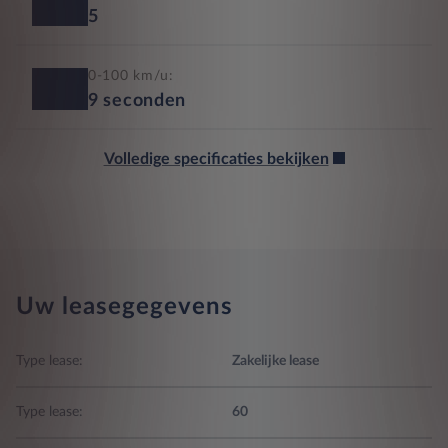
5
0-100 km/u:
9
seconden
Volledige specificaties bekijken
Uw leasegegevens
Type lease:
Zakelijke lease
Type lease:
60