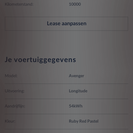
Kilometerstand:
10000
Lease aanpassen
Je voertuiggegevens
Model:
Avenger
Uitvoering:
Longitude
Aandrijflijn:
54kWh
Kleur:
Ruby Red Pastel