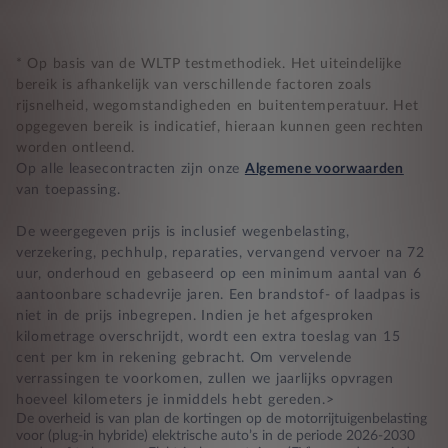
* Op basis van de WLTP testmethodiek. Het uiteindelijke
bereik is afhankelijk van verschillende factoren zoals
rijsnelheid, wegomstandigheden en buitentemperatuur. Het
opgegeven bereik is indicatief, hieraan kunnen geen rechten
worden ontleend.
Op alle leasecontracten zijn onze
Algemene voorwaarden
van toepassing.
De weergegeven prijs is inclusief wegenbelasting,
verzekering, pechhulp, reparaties, vervangend vervoer na 72
uur, onderhoud en gebaseerd op een minimum aantal van 6
aantoonbare schadevrije jaren. Een brandstof- of laadpas is
niet in de prijs inbegrepen. Indien je het afgesproken
kilometrage overschrijdt, wordt een extra toeslag van 15
cent per km in rekening gebracht. Om vervelende
verrassingen te voorkomen, zullen we jaarlijks opvragen
hoeveel kilometers je inmiddels hebt gereden.>
De overheid is van plan de kortingen op de motorrijtuigenbelasting
voor (plug-in hybride) elektrische auto’s in de periode 2026-2030