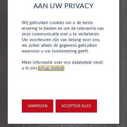
AAN UW PRIVACY
Wij gebruiken cookies om u de beste
ervaring te bieden en om de relevantie van
onze communicatie met u te verbeteren.
Uw voorkeuren zijn van belang voor ons,
Geen investering of aanbetaling nodig
we zullen alleen de gegevens gebruiken
waarvoor u uw toestemming geeft.
Bij zakelijke lease is de leasemaatschappij eigenaar van
de auto en betaalt u een vast maandbedrag. Hierdoor
Meer informatie over ons databeleid vindt
loopt uw bedrijf geen waarderisico en krijgt u niet te
u in ons
privacybeleid
.
maken met onverwachte rekeningen.
AANPASSEN
ACCEPTEER ALLES
Duurzaam en risicoloos
Verlaag de CO2-voetafdruk van uw bedrijf zonder grote