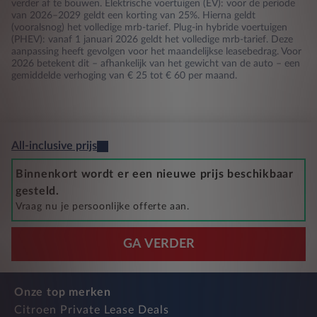
verder af te bouwen. Elektrische voertuigen (EV): voor de periode
van 2026–2029 geldt een korting van 25%. Hierna geldt
(vooralsnog) het volledige mrb-tarief. Plug-in hybride voertuigen
(PHEV): vanaf 1 januari 2026 geldt het volledige mrb-tarief. Deze
aanpassing heeft gevolgen voor het maandelijkse leasebedrag. Voor
2026 betekent dit – afhankelijk van het gewicht van de auto – een
gemiddelde verhoging van € 25 tot € 60 per maand.
All-inclusive prijs
Binnenkort wordt er een nieuwe prijs beschikbaar
gesteld.
Vraag nu je persoonlijke offerte aan.
GA VERDER
Onze top merken
Citroen Private Lease Deals