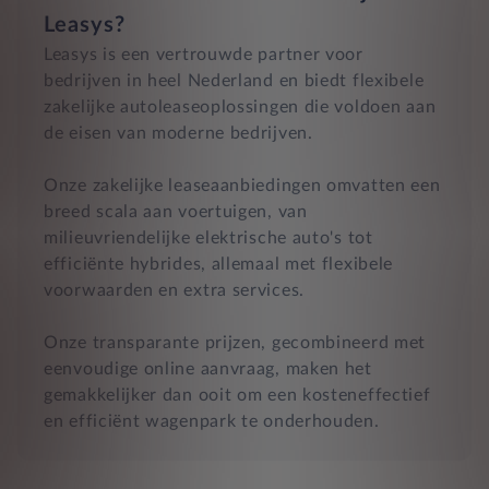
Leasys?
Leasys is een vertrouwde partner voor
bedrijven in heel Nederland en biedt flexibele
zakelijke autoleaseoplossingen die voldoen aan
de eisen van moderne bedrijven.
Onze zakelijke leaseaanbiedingen omvatten een
breed scala aan voertuigen, van
milieuvriendelijke elektrische auto's tot
efficiënte hybrides, allemaal met flexibele
voorwaarden en extra services.
Onze transparante prijzen, gecombineerd met
eenvoudige online aanvraag, maken het
gemakkelijker dan ooit om een kosteneffectief
en efficiënt wagenpark te onderhouden.