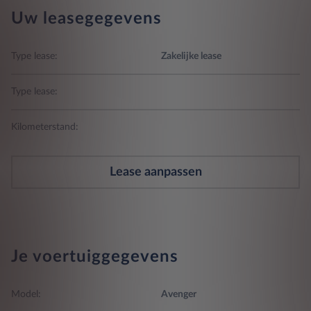
Uw leasegegevens
Type lease:
Zakelijke lease
Type lease:
Kilometerstand:
Lease aanpassen
Je voertuiggegevens
Model:
Avenger