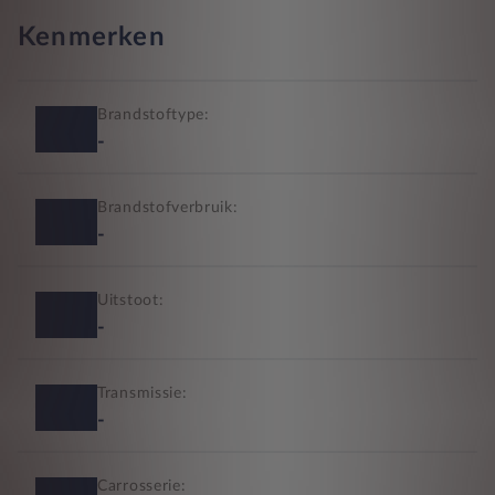
Kenmerken
Brandstoftype:
-
Brandstofverbruik:
-
Uitstoot:
-
Transmissie:
-
Carrosserie: