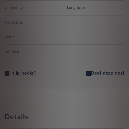
Uitvoering:
Longitude
Aandrijflijn:
Kleur:
Interieur:
Hulp nodig?
Deel deze deal
Details