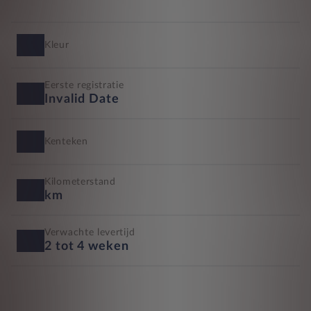
Kleur
Eerste registratie
Invalid Date
Kenteken
Kilometerstand
km
Verwachte levertijd
2 tot 4 weken