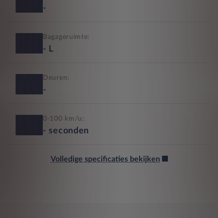
-
Bagageruimte:
-
L
Deuren:
-
0-100 km/u:
-
seconden
Volledige specificaties bekijken