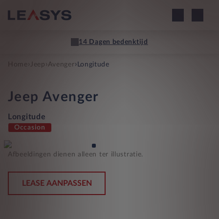
14 Dagen bedenktijd
›
›
›
Home
Jeep
Avenger
Longitude
Jeep
Avenger
Longitude
Occasion
Afbeeldingen dienen alleen ter illustratie.
LEASE AANPASSEN