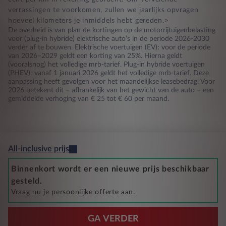
verrassingen te voorkomen, zullen we jaarlijks opvragen
hoeveel kilometers je inmiddels hebt gereden.>
De overheid is van plan de kortingen op de motorrijtuigenbelasting
voor (plug-in hybride) elektrische auto’s in de periode 2026-2030
verder af te bouwen. Elektrische voertuigen (EV): voor de periode
van 2026–2029 geldt een korting van 25%. Hierna geldt
(vooralsnog) het volledige mrb-tarief. Plug-in hybride voertuigen
(PHEV): vanaf 1 januari 2026 geldt het volledige mrb-tarief. Deze
aanpassing heeft gevolgen voor het maandelijkse leasebedrag. Voor
2026 betekent dit – afhankelijk van het gewicht van de auto – een
gemiddelde verhoging van € 25 tot € 60 per maand.
All-inclusive prijs
Binnenkort wordt er een nieuwe prijs beschikbaar
gesteld.
Vraag nu je persoonlijke offerte aan.
GA VERDER