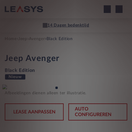
14 Dagen bedenktijd
›
›
›
Home
Jeep
Avenger
Black Edition
Jeep
Avenger
Black Edition
Nieuw
Afbeeldingen dienen alleen ter illustratie.
AUTO
LEASE AANPASSEN
CONFIGUREREN