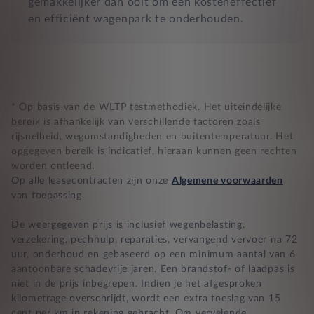
gemakkelijker dan ooit om een kosteneffectief
en efficiënt wagenpark te onderhouden.
* Op basis van de WLTP testmethodiek. Het uiteindelijke
bereik is afhankelijk van verschillende factoren zoals
rijsnelheid, wegomstandigheden en buitentemperatuur. Het
opgegeven bereik is indicatief, hieraan kunnen geen rechten
worden ontleend.
Op alle leasecontracten zijn onze
Algemene voorwaarden
van toepassing.
De weergegeven prijs is inclusief wegenbelasting,
verzekering, pechhulp, reparaties, vervangend vervoer na 72
uur, onderhoud en gebaseerd op een minimum aantal van 6
aantoonbare schadevrije jaren. Een brandstof- of laadpas is
niet in de prijs inbegrepen. Indien je het afgesproken
kilometrage overschrijdt, wordt een extra toeslag van 15
cent per km in rekening gebracht. Om vervelende