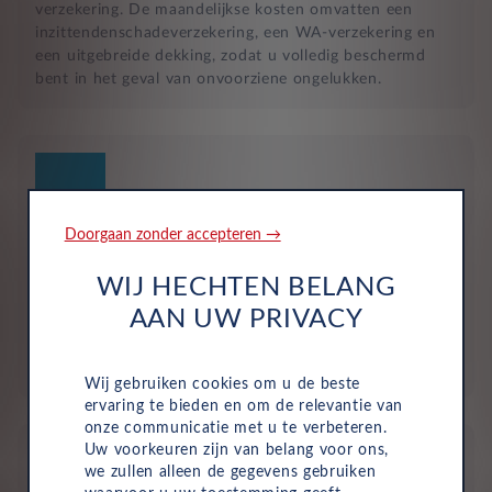
verzekering. De maandelijkse kosten omvatten een
inzittendenschadeverzekering, een WA-verzekering en
een uitgebreide dekking, zodat u volledig beschermd
bent in het geval van onvoorziene ongelukken.
Doorgaan zonder accepteren →
Geen investering of aanbetaling nodig
WIJ HECHTEN BELANG
Bij zakelijke lease is de leasemaatschappij eigenaar van
AAN UW PRIVACY
de auto en betaalt u een vast maandbedrag. Hierdoor
loopt uw bedrijf geen waarderisico en krijgt u niet te
maken met onverwachte rekeningen.
Wij gebruiken cookies om u de beste
ervaring te bieden en om de relevantie van
onze communicatie met u te verbeteren.
Uw voorkeuren zijn van belang voor ons,
we zullen alleen de gegevens gebruiken