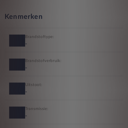
Kenmerken
Brandstoftype:
-
Brandstofverbruik:
-
Uitstoot:
-
Transmissie:
-