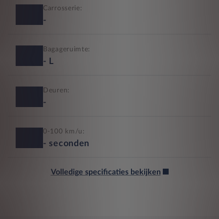
Carrosserie:
-
Bagageruimte:
-
L
Deuren:
-
0-100 km/u:
-
seconden
Volledige specificaties bekijken