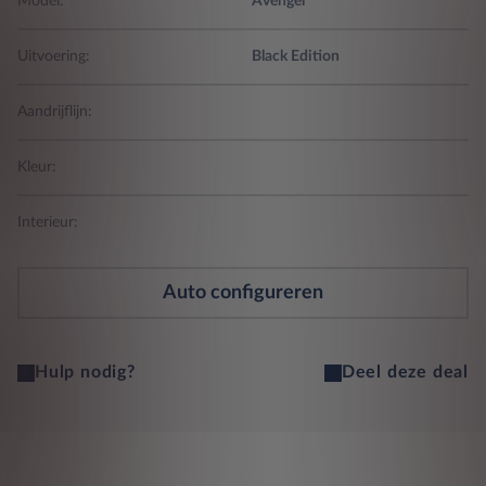
Model:
Avenger
Uitvoering:
Black Edition
Aandrijflijn:
Kleur:
Interieur:
Auto configureren
Hulp nodig?
Deel deze deal